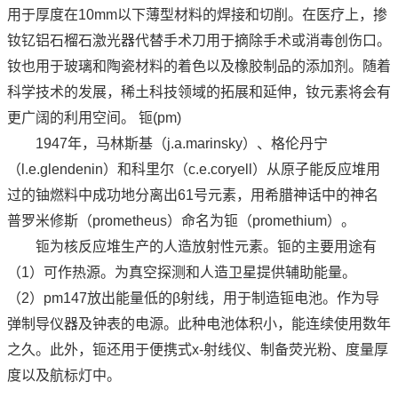
用于厚度在10mm以下薄型材料的焊接和切削。在医疗上，掺
钕钇铝石榴石激光器代替手术刀用于摘除手术或消毒创伤口。
钕也用于玻璃和陶瓷材料的着色以及橡胶制品的添加剂。随着
科学技术的发展，稀土科技领域的拓展和延伸，钕元素将会有
更广阔的利用空间。 钷(pm)
1947年，马林斯基（j.a.marinsky）、格伦丹宁
（l.e.glendenin）和科里尔（c.e.coryell）从原子能反应堆用
过的铀燃料中成功地分离出61号元素，用希腊神话中的神名
普罗米修斯（prometheus）命名为钷（promethium）。
钷为核反应堆生产的人造放射性元素。钷的主要用途有
（1）可作热源。为真空探测和人造卫星提供辅助能量。
（2）pm147放出能量低的β射线，用于制造钷电池。作为导
弹制导仪器及钟表的电源。此种电池体积小，能连续使用数年
之久。此外，钷还用于便携式x-射线仪、制备荧光粉、度量厚
度以及航标灯中。