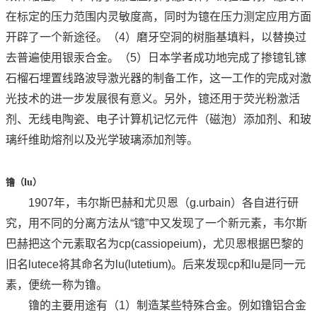
在标定的压力范围内灵敏度高，同时为镱在压力测定应用方面
开辟了一个新途径。（4）磨牙空洞的树脂基填料，以替换过
去普遍使用银汞合金。（5）日本学者成功地完成了掺镱钆镓
石榴石埋置线路波导激光器的制备工作，这一工作的完成对激
光技术的进一步发展很有意义。另外，镱还用于荧光粉激活
剂、无线电陶瓷、电子计算机记忆元件（磁泡）添加剂、和玻
璃纤维助熔剂以及光学玻璃添加剂等。
镥（
lu
）
1907年，韦尔斯巴赫和尤贝恩（g.urbain）各自进行研
究，用不同的分离方法从“镱”中又发现了一个新元素，韦尔斯
巴赫把这个元素取名为cp(cassiopeium)，尤贝恩根据巴黎的
旧名lutece将其命名为lu(lutetium)。后来发现cp和lu是同一元
素，便统一称为镥。
镥的主要用途有（1）制造某些特殊合金。例如镥铝合金