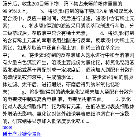
筛分后，收集200目筛下物，筛下物占未筛前粉体重量的
99.9％以上； b、将步骤a得到的筛下物加入到酸和双氧水
混合液中，反应一段时间，然后进行过滤，滤液中含有稀土元
素； c、将步骤b得到的滤液采用磷系萃取剂进行萃取，分
三级萃取后，萃取液中只含有稀土元素； d、将步骤c得到
的含有稀土元素的萃取液用盐酸进行反萃，反萃液中为稀土元
素钇，如果萃取液中还含有稀土铕，则稀土铕在萃余液
中； e、将步骤d得到的反萃液加入氨水进行中和至溶液刚
有少量白色沉淀产生，溶液主要成份为氯化钇，将氯化钇溶液
蒸发浓缩或蒸干再配制成一定浓度后，逐滴加入到配有分散剂
的碳酸氢铵溶液中，生成前驱体； f、将步骤e得到的前驱
体过滤、烘干后，进行煅烧，研磨后得到纳米氧化钇粉
末； g、将步骤f得到的纳米氧化钇粉末加入至配有分散剂
的电镀液中制成复合电镀 液，电镀至树脂表面。 2. 氯化
钇对人表皮细胞作用：钇为稀有元素，在低浓度对表皮细胞体
外增殖无影响。氯化钇对紫外线诱导表皮细胞凋亡有一定影
响，研究结果显示加入低浓度氯化钇 0....
more
稀土产业链全景图