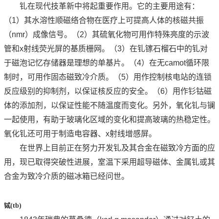
钆在现代技革新中将起重要作用。它的主要用途有：
（1）其水溶性顺磁络合物在医疗上可提高人体的核磁共振
（nmr）成像信号。（2）其硫氧化物可用作特殊亮度的示波
管和x射线荧光屏的基质栅网。（3）在钆镓石榴石中的钆对
于磁泡记忆存储器是理想的单基片。（4）在无camot循环限
制时，可用作固态磁致冷介质。（5）用作控制核电站的连锁
反应级别的抑制剂，以保证核反应的安全。（6）用作钐钴磁
体的添加剂，以保证性能不随温度而变化。另外，氧化钆与镧
一起使用，有助于玻璃化区域的变化和提高玻璃的热稳定性。
氧化钆还可用于制造电容器、x射线增感屏。
在世界上目前正在努力开发钆及其合金在磁致冷方面的应
用，现已取得突破性进展，室温下采用超导磁体、金属钆或其
合金为致冷介质的磁冰箱已经问世。
铽
(tb)