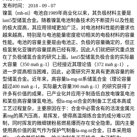
发布时间：
2018
-
09
-
07
镍氢（mh-ni）电池自1989年商业化以来，其负极材料主要是
lani5型储氢合金。随着镍氢电池制备技术的不断提升以及性能
的极大提高，其应用领域更加广泛，对电池材料性能的要求也
越来越高，特别是与电池能量密度密切相关的电极材料的容量
性能。电池的容量主要是由电池正、负极的容量确定的，但正
极氢氧化亚镍的容量提高已经有限，因此人们就把研究重点放
在了负极储氢合金的研究上面。lani5型储氢负极合金的实际最
大容量（350 mah g–1）已经接近其理论值（372 mah g–1），
进一步提高相当困难，因此，必需研究开发具有更高容量的新
型储氢合金。近年来，高容量la-mg-ni系储氢合金（理论容量
超过400 mah g–1，实际最大容量390 mah g–1）的研究获得了
许多有价值的成果，已产业化并应用于制造低自放电镍氢电池
和某些高容量镍氢电池。但la-mg-ni合金的制备工艺成本高或
工艺过程复杂，主要原因在于：合金中必需含有的活泼金属元
素mg的蒸汽压高，易挥发，使得高温熔炼合金的成分难以控
制，同时挥发的微细镁粉易燃易爆而存在安全隐患。国内主要
使用高价值的氦气作为保护气制备la-mg-ni合金，日本采用熔