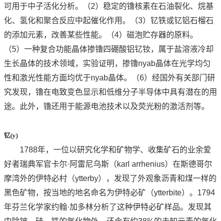
可用于中子活化分析。（2）稳定的镥核素在石油裂化、烷基
化、氢化和聚合反应中起催化作用。（3）钇铁或钇铝石榴石
的添加元素，改善某些性能。（4）磁泡贮存器的原料。
（5）一种复合功能晶体掺镥四硼酸铝钇钕，属于盐溶液冷却
生长晶体的技术领域，实验证明，掺镥nyab晶体在光学均匀
性和激光性能方面均优于nyab晶体。（6）经国外有关部门研
究发现，镥在电致变色显示和低维分子半导体中具有潜在的用
途。此外，镥还用于能源电池技术以及荧光粉的激活剂等。
钇(y)
1788年，一位以研究化学和矿物学、收集矿石的业余爱
好者瑞典军官卡尔·阿雷尼乌斯（karl arrhenius）在斯德哥尔
摩湾外的伊特必村（ytterby），发现了外观象沥青和煤一样的
黑色矿物，按当地的地名命名为伊特必矿（ytterbite）。1794
年芬兰化学家约翰·加多林分析了这种伊特必矿样品。发现其