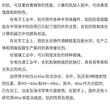
的钪，可显著改善铸铁的性能，少量的钪加入铝中，可改善其
强度和耐热性。
在电子工业中，钪可用作各种半导体器件，如钪的亚硫酸
盐在半导体中的应用已引起了国内外的注意，含钪的铁氧体在
计算机磁芯中也颇有前途。
在化学工业上，用钪化合物作酒精脱氢及脱水剂，生产乙
烯和用废盐酸生产氯时的高效催化剂。
在玻璃工业中，可以制造含钪的特种玻璃。
在电光源工业中，含钪和钠制成的钪钠灯，具有效率高和
光色正的优点。
自然界中钪均以45sc形式存在，另外，钪还有9种放射性
同位素，即40～44sc和46～49sc。其中，46sc作为示踪剂，
已在化工、冶金及海洋学等方面使用。在医学上，国外还有人
研究用46sc来医治癌症。钪的性质及用途。