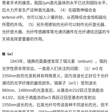
患者手术的痛苦。我国2μm激光晶体的水平已达到国际水平，
应大力开发生产这种激光晶体。（4）在磁致伸缩合金
terfenol-d中，也可以加入少量的钬，从而降低合金饱和磁化
所需的外场。（5）另外用掺钬的光纤可以制作光纤激光器、
光纤放大器、光纤传感器等等光通讯器件在光纤通信迅猛的今
天将发挥更重要的作用。
铒（
er
）
1843年，瑞典的莫桑德发现了铒元素（erbium）。铒的
光学性质非常突出，一直是人们关注的问题：（1）er3 在
1550nm处的光发射具有特殊意义，因为该波长正好位于光纤
通讯的光学纤维的最低损失，铒离子（er3 ）受到波长
980nm、1480nm的光激发后，从基态4i15/2跃迁至高能态
4i13/2，当处于高能态的er3 再跃迁回至基态时发射出
1550nm波长的光，石英光纤可传送各种不同波长的光，但不