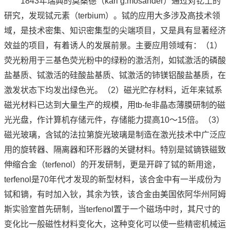
1843年瑞典的莫桑德（karl g.mosander）通过对钇土的
研究，发现铽元素（terbium）。铽的应用大多涉及高技术领
域，是技术密集、知识密集型的尖端项目，又是具有显著经济
效益的项目，有着诱人的发展前景。主要应用领域有：（1）
荧光粉用于三基色荧光粉中的绿粉的激活剂，如铽激活的磷酸
盐基质、铽激活的硅酸盐基质、铽激活的铈镁铝酸盐基质，在
激发状态下均发出绿色光。（2）磁光贮存材料，近年来铽系
磁光材料已达到大量生产的规模，用tb-fe非晶态薄膜研制的磁
光光盘，作计算机存储元件，存储能力提高10～15倍。（3）
磁光玻璃，含铽的法拉第旋光玻璃是制造在激光技术中广泛应
用的旋转器、隔离器和环形器的关键材料。特别是铽镝铁磁致
伸缩合金（terfenol）的开发研制，更是开辟了铽的新用途，
terfenol是70年代才发现的新型材料，该合金中有一半成份为
铽和镝，有时加入钬，其余为铁，该合金由美国依阿华州阿姆
斯实验室首先研制，当terfenol置于一个磁场中时，其尺寸的
变化比一般磁性材料变化大，这种变化可以使一些精密机械运