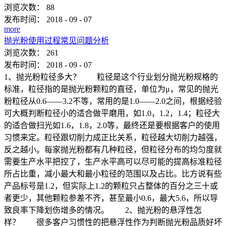
浏览次数：
88
发布时间：
2018
-
09
-
07
more
抛光粉使用过程常见问题分析
浏览次数：
261
发布时间：
2018
-
09
-
07
1、抛光粉粒径多大？ 粒径是这个行业划分抛光粉规格的
标准，粒径指的是抛光粉颗粒的直径，单位为μ，常见的抛光
粉粒径从0.6——3.2不等，常用的是1.0——2.0之间，根据经验
可大概判断粒径小的适合做平磨用，如1.0，1.2，1.4；粒径大
的适合做扫光如1.6，1.8，2.0等，最终还是要根据客户的使用
习惯来定。粒径跟切削力成正比关系，粒径越大切削力越强，
反之越小。每家抛光粉都有几种粒径，但粒径分布的均匀度就
需要生产水平把控了，生产水平高可以尽可能的提高标准粒径
所占比重，减小最大和最小粒径的范围以及占比。比方说有些
产品标号是1.2，但实际上1.2的颗粒只占整体的百分之三十或
者更少，其他颗粒参差不齐，甚至最小0.6，最大5.6，所以导
致良率下降划伤增多的情况。 2、抛光粉的悬浮性怎
样？ 很多客户习惯性的把悬浮性作为判断抛光粉品质好坏