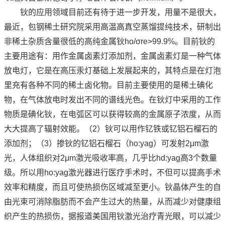
钬的应用领域目前还有待于进一步开发，用量不是很大，
最近，包钢稀土研究院采用高温高真空蒸馏提纯技术，研制出
非稀土杂质含量很低的高纯金属钬ho/σre>99.9%。目前钬的
主要用途有：用作金属卤素灯添加剂，金属卤素灯是一种气体
放电灯，它是在高压汞灯基础上发展起来的，其特点是在灯泡
里充有各种不同的稀土卤化物。目前主要使用的是稀土碘化
物，在气体放电时发出不同的谱线光色。在钬灯中采用的工作
物质是碘化钬，在电弧区可以获得较高的金属原子浓度，从而
大大提高了辐射效能。（2）钬可以用作钇铁或钇铝石榴石的
添加剂；（3）掺钬的钇铝石榴石（ho:yag）可发射2μm激
光，人体组织对2μm激光吸收率高，几乎比hd:yag高3个数量
级。所以用ho:yag激光器进行医疗手术时，不但可以提高手术
效率和精度，而且可使热损伤区域减至更小。钬晶体产生的自
由光束可消除脂肪而不会产生过大的热量，从而减少对健康组
织产生的热损伤，据报道美国用钬激光治疗青光眼，可以减少