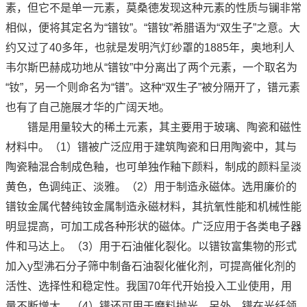
素，但它不是单一元素，莫桑德发现这种元素的性质与镧非常
相似，便将其定名为“镨钕”。“镨钕”希腊语为“双生子”之意。大
约又过了40多年，也就是发明汽灯纱罩的1885年，奥地利人
韦尔斯巴赫成功地从“镨钕”中分离出了两个元素，一个取名为
“钕”，另一个则命名为“镨”。这种“双生子”被分隔开了，镨元素
也有了自己施展才华的广阔天地。
镨是用量较大的稀土元素，其主要用于玻璃、陶瓷和磁性
材料中。（1）镨被广泛应用于建筑陶瓷和日用陶瓷中，其与
陶瓷釉混合制成色釉，也可单独作釉下颜料，制成的颜料呈淡
黄色，色调纯正、淡雅。（2）用于制造永磁体。选用廉价的
镨钕金属代替纯钕金属制造永磁材料，其抗氧性能和机械性能
明显提高，可加工成各种形状的磁体。广泛应用于各类电子器
件和马达上。（3）用于石油催化裂化。以镨钕富集物的形式
加入y型沸石分子筛中制备石油裂化催化剂，可提高催化剂的
活性、选择性和稳定性。我国70年代开始投入工业使用，用
量不断增大。（4）镨还可用于磨料抛光。另外，镨在光纤领