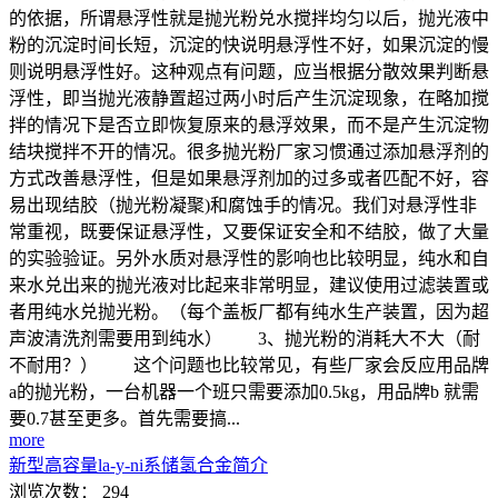
的依据，所谓悬浮性就是抛光粉兑水搅拌均匀以后，抛光液中
粉的沉淀时间长短，沉淀的快说明悬浮性不好，如果沉淀的慢
则说明悬浮性好。这种观点有问题，应当根据分散效果判断悬
浮性，即当抛光液静置超过两小时后产生沉淀现象，在略加搅
拌的情况下是否立即恢复原来的悬浮效果，而不是产生沉淀物
结块搅拌不开的情况。很多抛光粉厂家习惯通过添加悬浮剂的
方式改善悬浮性，但是如果悬浮剂加的过多或者匹配不好，容
易出现结胶（抛光粉凝聚)和腐蚀手的情况。我们对悬浮性非
常重视，既要保证悬浮性，又要保证安全和不结胶，做了大量
的实验验证。另外水质对悬浮性的影响也比较明显，纯水和自
来水兑出来的抛光液对比起来非常明显，建议使用过滤装置或
者用纯水兑抛光粉。（每个盖板厂都有纯水生产装置，因为超
声波清洗剂需要用到纯水） 3、抛光粉的消耗大不大（耐
不耐用？） 这个问题也比较常见，有些厂家会反应用品牌
a的抛光粉，一台机器一个班只需要添加0.5kg，用品牌b 就需
要0.7甚至更多。首先需要搞...
more
新型高容量la-y-ni系储氢合金简介
浏览次数：
294