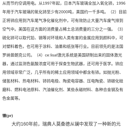
从而节约空调用电。从
1997
年起，日本汽车玻璃全加入氧化铈，
1996
年用于汽车玻璃的氧化铈至少有
2000
吨，美国约一千多吨。（
2
）目前
正将铈应用到汽车尾气净化催化剂中，可有效防止大量汽车废气排到
空气中。美国在这方面的消费量占稀土总消费量的三分之一强。（
3
）
硫化铈可以取代铅、镉等对环境和人类有害的金属应用到颜料中，可
对塑料着色，也可用于涂料、油墨和纸张等行业。目前领先的是法国
罗纳普朗克公司。（
4
）
ce:lisaf
激光系统是美国研制出来的固体激光
器，通过监测色氨酸浓度可用于探查生物武器，还可用于医学。铈应
用领域非常广泛，几乎所有的稀土应用领域中都含有铈。如抛光粉、
储氢材料、热电材料、铈钨电极、陶瓷电容器、压电陶瓷、铈碳化硅
磨料、燃料电池原料、汽油催化剂、某些永磁材料、各种合金钢及有
色金属等。
镨
(pr)
大约160年前，瑞典人莫桑德从镧中发现了一种新的元