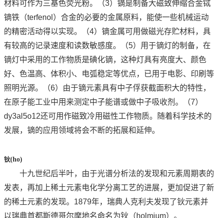
材料可作为三基色荧光粉。（3）镝是制备大磁致伸缩合金铽
镝铁（terfenol）合金的必要的金属原料，能使一些机械运动
的精密活动得以实现。（4）镝金属可用做磁光存贮材料，具
有较高的记录速度和读数敏感度。（5）用于镝灯的制备，在
镝灯中采用的工作物质是碘化镝，这种灯具有亮度大、颜色
好、色温高、体积小、电弧稳定等优点，已用于电影、印刷等
照明光源。（6）由于镝元素具有中子俘获截面积大的特性，
在原子能工业中用来测定中子能谱或做中子吸收剂。（7）
dy3al5o12还可用作磁致冷用磁性工作物质。随着科学技术的
发展，镝的应用领域将会不断的拓展和延伸。
钬
(ho)
十九世纪后半叶，由于光谱分析法的发现和元素周期表的
发表，再加上稀土元素电化学分离工艺的进展，更加促进了新
的稀土元素的发现。1879年，瑞典人克利夫发现了钬元素并
以瑞典首都斯德哥尔摩地名命名为钬（holmium）。