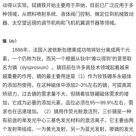
动得以实现。铽镝铁开始主要用于声纳，目前已广泛应用于多
种领域，从燃料喷射系统、液体阀门控制、微定位到机械致动
器、太空望远镜的调节机构和飞机机翼调节器等领域。
镝（
dy
）
1886年，法国人波依斯包德莱成功地将钬分离成两个元
素，一个仍称为钬，而另一个根据从钬中“难以得到”的意思取
名为镝（dysprosium）。镝目前在许多高技术领域起着越来
越重要的作用，镝的最主要用途是（1）作为钕铁硼系永磁体
的添加剂使用，在这种磁体中添加2~3%左右的镝，可提高其
矫顽力，过去镝的需求量不大，但随着钕铁硼磁体需求的增
加，它成为必要的添加元素，品位必须在95～99.9%左右，需
求也在迅速增加。（2）镝用作荧光粉激活剂，三价镝是一种
有前途的单发光中心三基色发光材料的激活离子，它主要由两
个发射带组成，一为黄光发射，另一为蓝光发射，掺镝的发光