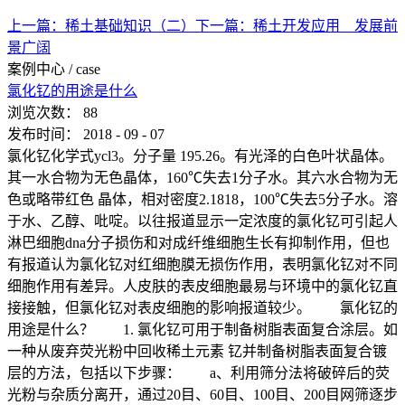
上一篇：
稀土基础知识（二）
下一篇：
稀土开发应用 发展前
景广阔
案例中心
/
case
氯化钇的用途是什么
浏览次数：
88
发布时间：
2018
-
09
-
07
氯化钇化学式ycl3。分子量 195.26。有光泽的白色叶状晶体。
其一水合物为无色晶体，160℃失去1分子水。其六水合物为无
色或略带红色 晶体，相对密度2.1818，100℃失去5分子水。溶
于水、乙醇、吡啶。以往报道显示一定浓度的氯化钇可引起人
淋巴细胞dna分子损伤和对成纤维细胞生长有抑制作用，但也
有报道认为氯化钇对红细胞膜无损伤作用，表明氯化钇对不同
细胞作用有差异。人皮肤的表皮细胞最易与环境中的氯化钇直
接接触，但氯化钇对表皮细胞的影响报道较少。 氯化钇的
用途是什么？ 1. 氯化钇可用于制备树脂表面复合涂层。如
一种从废弃荧光粉中回收稀土元素 钇并制备树脂表面复合镀
层的方法，包括以下步骤： a、利用筛分法将破碎后的荧
光粉与杂质分离开，通过20目、60目、100目、200目网筛逐步