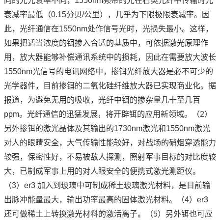
同的光光衰率不同，1550nm频带的光在石英光纤中传输时光
衰减率最低（0.15分贝/公里），几乎为下限极限衰减率。因
此，光纤通信在1550nm处作信号光时，光损失最小。这样，
如果把适当浓度的铒掺入合适的基质中，可依据激光原理作
用，放大器能够补偿通讯系统中的损耗，因此在需要放大波长
1550nm光信号的电讯网络中，掺铒光纤放大器是必不可少的
光学器件，目前掺铒的二氧化硅纤维放大器已实现商业化。据
报道，为避免无用的吸收，光纤中铒的掺杂量几十至几百
ppm。光纤通信的迅猛发展，将开辟铒的应用新领域。（2）
另外掺铒的激光晶体及其输出的1730nm激光和1550nm激光
对人的眼睛安全，大气传输性能较好，对战场的硝烟穿透能力
较强，保密性好，不易被敌人探测，照射军事目标的对比度较
大，已制成军事上用的对人眼安全的便携式激光测距仪。
（3）er3 加入到玻璃中可制成稀土玻璃激光材料，是目前输
出脉冲能量最大，输出功率最高的固体激光材料。（4）er3
还可做稀土上转换激光材料的激活离子。（5）另外铒也可应