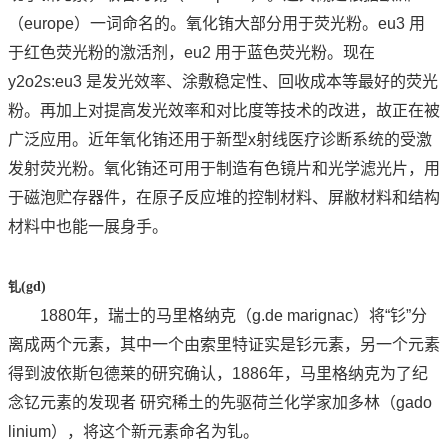
（europe）一词命名的。氧化铕大部分用于荧光粉。eu3 用
于红色荧光粉的激活剂，eu2 用于蓝色荧光粉。现在
y2o2s:eu3 是发光效率、涂敷稳定性、回收成本等最好的荧光
粉。再加上对提高发光效率和对比度等技术的改进，故正在被
广泛应用。近年氧化铕还用于新型x射线医疗诊断系统的受激
发射荧光粉。氧化铕还可用于制造有色镜片和光学滤光片，用
于磁泡贮存器件，在原子反应堆的控制材料、屏敝材料和结构
材料中也能一展身手。
钆
(gd)
1880年，瑞士的马里格纳克（g.de marignac）将“钐”分
离成两个元素，其中一个由索里特证实是钐元素，另一个元素
得到波依斯包德莱的研究确认，1886年，马里格纳克为了纪
念钇元素的发现者 研究稀土的先驱荷兰化学家加多林（gado
linium），将这个新元素命名为钆。