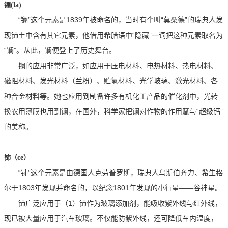
镧
(la)
“镧”这个元素是
1839
年被命名的，当时有个叫“莫桑德”的瑞典人发
现铈土中含有其它元素，他借用希腊语中“隐藏”一词把这种元素取名为
“镧”。从此，镧便登上了历史舞台。
镧的应用非常广泛，如应用于压电材料、电热材料、热电材料、
磁阻材料、发光材料（兰粉）、贮氢材料、光学玻璃、激光材料、各
种合金材料等。她也应用到制备许多有机化工产品的催化剂中，光转
换农用薄膜也用到镧，在国外，科学家把镧对作物的作用赋与“超级钙”
的美称。
铈（
ce
）
“铈”这个元素是由德国人克劳普罗斯，瑞典人乌斯伯齐力、希生格
尔于
1803
年发现并命名的，以纪念
1801
年发现的小行星——谷神星。
铈广泛应用于（
1
）铈作为玻璃添加剂，能吸收紫外线与红外线，
现已被大量应用于汽车玻璃。不仅能防紫外线，还可降低车内温度，