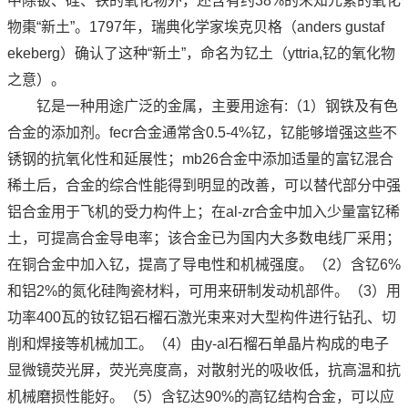
中除铍、硅、铁的氧化物外，还含有约38%的未知元素的氧化
物棗“新土”。1797年，瑞典化学家埃克贝格（anders gustaf
ekeberg）确认了这种“新土”，命名为钇土（yttria,钇的氧化物
之意）。
钇是一种用途广泛的金属，主要用途有:（1）钢铁及有色
合金的添加剂。fecr合金通常含0.5-4%钇，钇能够增强这些不
锈钢的抗氧化性和延展性；mb26合金中添加适量的富钇混合
稀土后，合金的综合性能得到明显的改善，可以替代部分中强
铝合金用于飞机的受力构件上；在al-zr合金中加入少量富钇稀
土，可提高合金导电率；该合金已为国内大多数电线厂采用；
在铜合金中加入钇，提高了导电性和机械强度。（2）含钇6%
和铝2%的氮化硅陶瓷材料，可用来研制发动机部件。（3）用
功率400瓦的钕钇铝石榴石激光束来对大型构件进行钻孔、切
削和焊接等机械加工。（4）由y-al石榴石单晶片构成的电子
显微镜荧光屏，荧光亮度高，对散射光的吸收低，抗高温和抗
机械磨损性能好。（5）含钇达90%的高钇结构合金，可以应