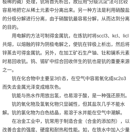
极稀的碱）处理，钪将首先析出，故应用“分级沉淀”法可比较
容易地把它从稀土元素中分离出来。另一种方法是利用硝酸盐
的分极分解进行分离，由于硝酸钪最容易分解，从而达到分离
的目的。
用电解的方法可制得金属钪，在炼钪时将sccl3、kcl、licl
共熔，以熔融的锌为阴极电解之，使钪在锌极上析出，然后将
锌蒸去可得金属钪。另外，在加工矿石生产铀、钍和镧系元素
时易回收钪。钨、锡矿中综合回收伴生的钪也是钪的重要来源
之一。
钪在化合物中主要呈3价态，在空气中容易氧化成sc2o3
而失去金属光泽变成暗灰色。
钪能与热水作用放出氢，也易溶于酸，是一种强还原剂。
钪的氧化物及氢氧化物只显碱性，但其盐灰几乎不能水
解。钪的氯化物为白色结晶，易溶于水并能在空气中潮解。
在冶金工业中，钪常用于制造合金（合金的添加剂），以
改善合金的强度、硬度和耐热和性能。如，在铁水中加入少量