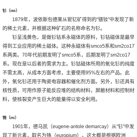
钐（
sm
）
1879年，波依斯包德莱从铌钇矿得到的“镨钕”中发现了新
的稀土元素，并根据这种矿石的名称命名为钐。
钐呈浅黄色，是做钐钴系永磁体的原料，钐钴磁体是最早
得到工业应用的稀土磁体。这种永磁体有smco5系和sm2co17
系两类。70年代前期发明了smco5系，后期发明了sm2co17
系。现在是以后者的需求为主。钐钴磁体所用的氧化钐的纯度
不需太高，从成本方面考虑，主要使用95%左右的产品。此
外，氧化钐还用于陶瓷电容器和催化剂方面。另外，钐还具有
核性质，可用作原子能反应堆的结构材料，屏敝材料和控制材
料，使核裂变产生巨大的能量得以安全利用。
铕（
eu
）
1901年，德马凯（eugene-antole demarcay）从“钐”中发
现了新元素，取名为铕（europium）。这大概是根据欧洲