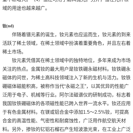
域的用途也越来越广。
钕
(nd)
伴随着镨元素的诞生，钕元素也应运而生，钕元素的到来
活跃了稀土领域，在稀土领域中扮演着重要角色，并且左右着
稀土市场。
钕元素凭借其在稀土领域中的独特地位，多年来成为市场
关注的热点。金属钕的最大用户是钕铁硼永磁材料。钕铁硼永
磁体的问世，为稀土高科技领域注入了新的生机与活力。钕铁
硼磁体磁能积高，被称作当代“永磁之王”，以其优异的性能广
泛用于电子、机械等行业。阿尔法磁谱仪的研制成功，标志着
我国钕铁硼磁体的各项磁性能已跨入世界一流水平。钕还应用
于有色金属材料。在镁或铝合金中添加1.5～2.5%钕，可提高
合金的高温性能、气密性和耐腐蚀性，广泛用作航空航天材
料。另外，掺钕的钇铝石榴石产生短波激光束，在工业上广泛