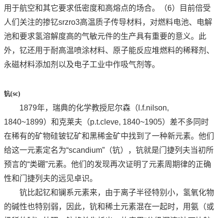
用于航空和其它要求低密度和高熔点的场合。（6）目前倍受
人们关注的掺钇srzro3高温质子传导材料，对燃料电池、电解
池和要求氢溶解度高的气敏元件的生产具有重要的意义。此
外，钇还用于耐高温喷涂材料、原子能反应堆燃料的稀释剂、
永磁材料添加剂以及电子工业中作吸气剂等。
钪
(sc)
1879年，瑞典的化学教授尼尔森（l.f.nilson,
1840~1899）和克莱夫（p.t.cleve, 1840~1905）差不多同时
在稀有的矿物硅铍钇矿和黑稀金矿中找到了一种新元素。他们
给这一元素定名为“scandium”（钪），钪就是门捷列夫当初所
预言的“类硼”元素。他们的发现再次证明了元素周期律的正确
性和门捷列夫的远见卓识。
钪比起钇和镧系元素来，由于离子半径特别小，氢氧化物
的碱性也特别弱，因此，钪和稀土元素混在一起时，用氨（或