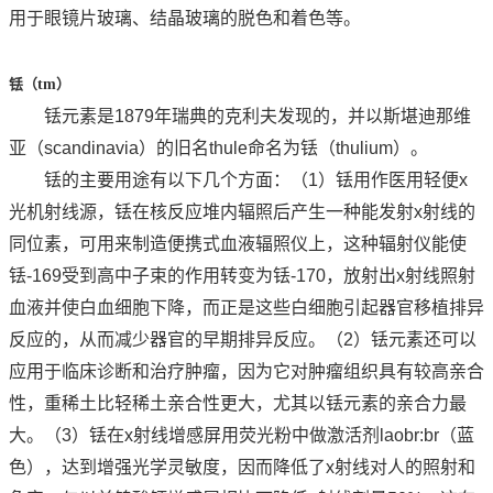
用于眼镜片玻璃、结晶玻璃的脱色和着色等。
铥（
tm
）
铥元素是1879年瑞典的克利夫发现的，并以斯堪迪那维
亚（scandinavia）的旧名thule命名为铥（thulium）。
铥的主要用途有以下几个方面：（1）铥用作医用轻便x
光机射线源，铥在核反应堆内辐照后产生一种能发射x射线的
同位素，可用来制造便携式血液辐照仪上，这种辐射仪能使
铥-169受到高中子束的作用转变为铥-170，放射出x射线照射
血液并使白血细胞下降，而正是这些白细胞引起器官移植排异
反应的，从而减少器官的早期排异反应。（2）铥元素还可以
应用于临床诊断和治疗肿瘤，因为它对肿瘤组织具有较高亲合
性，重稀土比轻稀土亲合性更大，尤其以铥元素的亲合力最
大。（3）铥在x射线增感屏用荧光粉中做激活剂laobr:br（蓝
色），达到增强光学灵敏度，因而降低了x射线对人的照射和