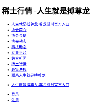
稀土行情 -人生就是搏尊龙
人生就是搏尊龙-尊龙凯时官方入口
协会简介
协会会员
协会动态
科技动态
专业平台
综合新闻
稀土行情
政策法规
联系人生就是搏尊龙
人生就是搏尊龙-尊龙凯时官方入口
登录
注册