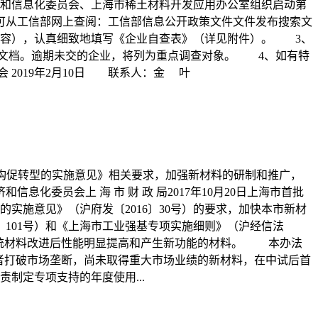
经济和信息化委员会、上海市稀土材料开发应用办公室组织启动第
（可从工信部网上查阅：工信部信息公开政策文件文件发布搜索文
发票内容），认真细致地填写《企业自查表》（详见附件）。 3、
文档。逾期未交的企业，将列为重点调查对象。 4、如有特
 2019年2月10日 联系人：金 叶
增长调结构促转型的实施意见》相关要求，加强新材料的研制和推广，
委员会上 海 市 财 政 局2017年10月20日上海市首批
施意见》（沪府发〔2016〕30号）的要求，加快本市新材
〕101号）和《上海市工业强基专项实施细则》（沪经信法
是传统材料改进后性能明显提高和产生新功能的材料。 本办法
者打破市场垄断，尚未取得重大市场业绩的新材料，在中试后首
制定专项支持的年度使用...