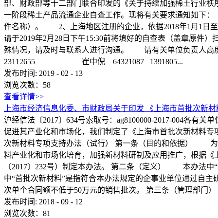
部、财政部等十二部门联合印发的《关于持续加强稀土行业秩序
一阶段稀土产品流通企业自查工作。现将有关要求通知如下： 
件名称）。 2、上海地区注册的企业，依据2018年1月1日
请于2019年2月28日下午15:30前将填好的自查表（盖章原
殊情况，请及时与联系人进行沟通。 请有关单位负责人高度重
23112655 崔中倪 64321087 1391805...
发布时间:
2019
-
02
-
13
浏览次数：
58
查看详情>>
上海市经济信息化委、市财政局关于印发 《上海市首批次新
沪经信法〔2017〕634号索取号：ag8100000-201
促进其产业化和市场化，我们制定了《上海市首批次新材料专项支持
次新材料专项支持办法（试行） 第一条（目的和依据） 为贯
料产业化和市场化培育，加强新材料研制及应用推广，根据《上
〔2017〕232号）制定本办法。 第二条（定义） 本办
中“首批次新材料”是指符合本办法规定的企事业单位通过自
次单个合同额不低于50万元的销售批次。 第三条（管理部门
发布时间:
2018
-
09
-
12
浏览次数：
81