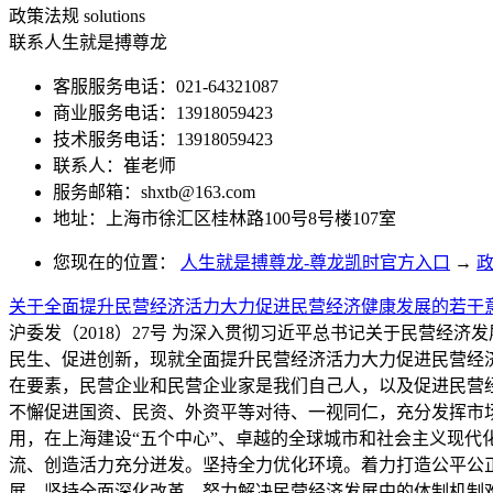
政策法规
solutions
联系人生就是搏尊龙
客服服务电话：021-64321087
商业服务电话：13918059423
技术服务电话：13918059423
联系人：崔老师
服务邮箱：
shxtb@163.com
地址：上海市徐汇区桂林路100号8号楼107室
您现在的位置：
人生就是搏尊龙-尊龙凯时官方入口
→
关于全面提升民营经济活力大力促进民营经济健康发展的若干
沪委发（2018）27号 为深入贯彻习近平总书记关于民营
民生、促进创新，现就全面提升民营经济活力大力促进民营经
在要素，民营企业和民营企业家是我们自己人，以及促进民营
不懈促进国资、民资、外资平等对待、一视同仁，充分发挥市
用，在上海建设“五个中心”、卓越的全球城市和社会主义现
流、创造活力充分迸发。坚持全力优化环境。着力打造公平公
展。坚持全面深化改革。努力解决民营经济发展中的体制机制难