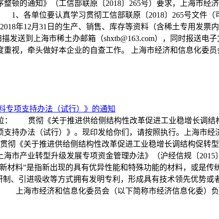
整顿的通知》（工信部联原〔2018〕265号）要求，上海市
1、各单位要认真学习贯彻工信部联原〔2018〕265号文件
至2018年12月31日的生产、销售、库存等资料（含稀土专用
件）扫描发送到上海市稀土办邮箱（
shxtb@163.com
），同时报送电子
视，牵头做好本企业的自查工作。 上海市经济和信息化委员会
材料专项支持办法（试行）》的通知
7-004各有关单位： 贯彻《关于推进供给侧结构性改革促进工业稳
办法（试行）》。现印发给你们，请按照执行。上海市经济和信息化
彻《关于推进供给侧结构性改革促进工业稳增长调结构促转型的实
海市产业转型升级发展专项资金管理办法》（沪经信规〔2015
法中“新材料”是指新出现的具有优异性能和特殊功能的材料，或
主研制、引进吸收等方式拥有发明专利，形成具有技术领先优势或
） 上海市经济和信息化委员会（以下简称市经济信息化委）负责