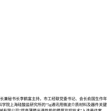
副会长兼秘书长李鹤富主持，市工经联党委书记、会长俞国生作年
科学院上海硅酸盐研究所的“5g通讯用微波介质材料及器件关键
械有限公司“提高薄膜光谱性能的膜厚监控技术”入选最佳案