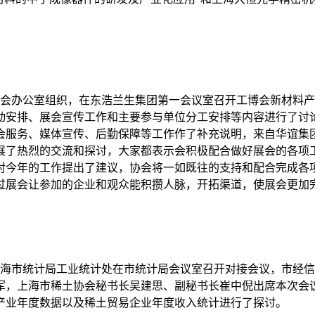
组委会办公室组织，在东浩兰生集团第一会议室召开工博会新材料产
动安排、展会宣传工作和主要参与单位分工安排等内容进行了讨
会服务、媒体宣传、后勤保障等工作作了补充说明，来自华谊集
展了热烈的交流和探讨，大家都表示会积极配合做好展会的各项
对今年的工作提出了建议，协会将一如既往的支持和配合完成各
过展会让参加的企业和观众能积攒人脉，开拓渠道，使展会更加
处和上海市统计局工业统计处在市统计局会议室召开对接会议，市
军，上海市稀土协会秘书长吴建思、副秘书长崔中倪出席本次会
产业年度数据以及稀土贸易企业年度收入统计进行了探讨。