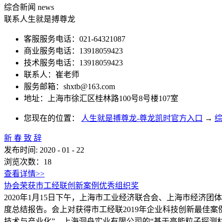
综合新闻
news
联系人生就是搏尊龙
客服服务电话：021-64321087
商业服务电话：13918059423
技术服务电话：13918059423
联系人：崔老师
服务邮箱：
shxtb@163.com
地址：上海市徐汇区桂林路100号8号楼107室
您现在的位置：
人生就是搏尊龙-尊龙凯时官方入口
→
新 春 致 辞
发布时间:
2020
-
01
-
22
浏览次数：
18
查看详情>>
协会荣获市工经联创新案例优秀组织奖
2020年1月15日下午，上海市工业经济联合会、上海市经济
度总结报告。会上对获得市工经联2019年企业科技创新最佳
技术与产业化”、上海洞舟实业有限公司的“基于高能粒子探测