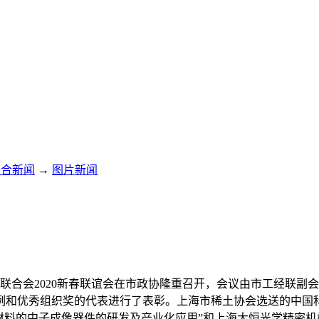
综合新闻
→
图片新闻
团体联合会2020新春联谊会在市政协隆重召开，会议由市工经联
案例和优秀组织奖的代表进行了表彰。上海市稀土协会选送的中国
材料的中子成像器件的研发及产业化应用”和上海大恒光学精密机