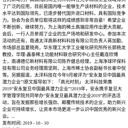
了广泛的应用，目前是国内唯一能够生产该材料的企业，技术
水平达到国际领先，已逐步替代国外进口材料，具有国际竞争
力。协会为会员单位取得这样的成绩感到非常自豪！希望企业
不断创新，继续努力，为上海的稀土高端应用作出更大贡献。
会后，一行人员参观了企业的生产场地和研发中心。参加本次
活动的还有，南通太洋高新材料科技有限公司负责人蒋加勤、
市场部总监夏晓亮，华东理工大学工业催化研究所所长郭杨龙
教授，华理-鑫泰稀土功能材料联合研究中心主任戴连欣博
士，南通德亿新材料有限公司陈乔健总经理，上海净球环保科
技有限公司业务经理周坚刚，上海市稀土协会副秘书长崔中倪
等。另据报道，太洋科技在今年9月被评为“安永复旦中国最具
潜力企业”!原文报导如下：「高光时刻」 太洋科技荣膺
2019“安永复旦中国最具潜力企业”!2019年，安永携手复旦大
学管理学院共同举办“安永复旦最具潜力企业2019”的评选活
动，旨在发掘那些增长强劲、颠覆传统技术的企业，助力新兴
企业可持续增长，让资本市场更进一步认识中国优秀的新兴企
业。...
发布时间:
2019
-
10
-
10