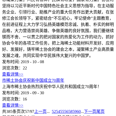
坚持以习近平新时代中国特色社会主义思想为指导，在主动服
务企业、引领行业、助推产业的重大任务作出更大贡献，在张
修江会长领导下，紧密结合“不忘初心，牢记使命”主题教育，
在前进征程上大力学习弘扬英雄模范忠诚、执着、朴实的鲜明
品格，大力营造崇尚英雄、争做英雄的良好氛围，我们要继续
锲而不舍、一以贯之的把对国家的热爱化为工作的动力，抓好
协会今年的各项工作任务，把上海稀土功能材料开发好、应用
好、发展好，铸牢稀土协会的建会之本，凝聚稀土产业高质量
发展之魂，共同实现中华民族伟大复兴的中国梦。
发布时间:
2019
-
10
-
08
浏览次数：
22
查看详情>>
市稀土协会庆祝新中国成立70周年
上海市稀土协会热烈庆祝中华人民共和国成立70周年！
发布时间:
2019
-
09
-
30
浏览次数：
16
查看详情>>
共
385
条
页次57/97
上一页
...
52
54
55
56
58
59
60
...
下一页
尾页