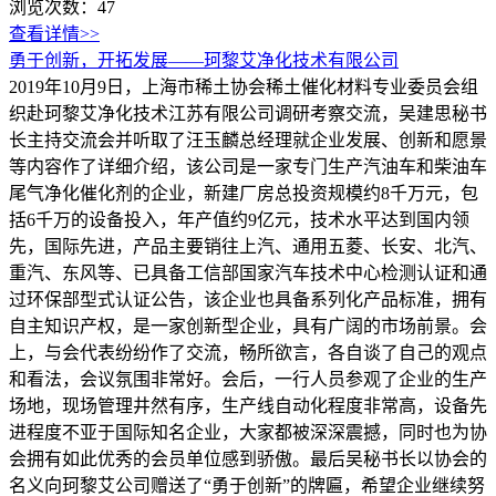
浏览次数：
47
查看详情>>
勇于创新，开拓发展——珂黎艾净化技术有限公司
2019年10月9日，上海市稀土协会稀土催化材料专业委员会组
织赴珂黎艾净化技术江苏有限公司调研考察交流，吴建思秘书
长主持交流会并听取了汪玉麟总经理就企业发展、创新和愿景
等内容作了详细介绍，该公司是一家专门生产汽油车和柴油车
尾气净化催化剂的企业，新建厂房总投资规模约8千万元，包
括6千万的设备投入，年产值约9亿元，技术水平达到国内领
先，国际先进，产品主要销往上汽、通用五菱、长安、北汽、
重汽、东风等、已具备工信部国家汽车技术中心检测认证和通
过环保部型式认证公告，该企业也具备系列化产品标准，拥有
自主知识产权，是一家创新型企业，具有广阔的市场前景。会
上，与会代表纷纷作了交流，畅所欲言，各自谈了自己的观点
和看法，会议氛围非常好。会后，一行人员参观了企业的生产
场地，现场管理井然有序，生产线自动化程度非常高，设备先
进程度不亚于国际知名企业，大家都被深深震撼，同时也为协
会拥有如此优秀的会员单位感到骄傲。最后吴秘书长以协会的
名义向珂黎艾公司赠送了“勇于创新”的牌匾，希望企业继续努