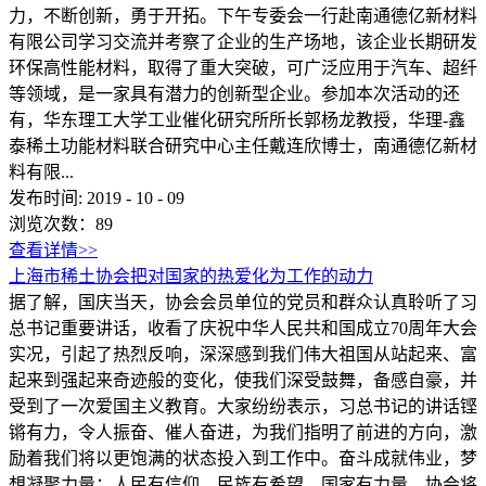
力，不断创新，勇于开拓。下午专委会一行赴南通德亿新材料
有限公司学习交流并考察了企业的生产场地，该企业长期研发
环保高性能材料，取得了重大突破，可广泛应用于汽车、超纤
等领域，是一家具有潜力的创新型企业。参加本次活动的还
有，华东理工大学工业催化研究所所长郭杨龙教授，华理-鑫
泰稀土功能材料联合研究中心主任戴连欣博士，南通德亿新材
料有限...
发布时间:
2019
-
10
-
09
浏览次数：
89
查看详情>>
上海市稀土协会把对国家的热爱化为工作的动力
据了解，国庆当天，协会会员单位的党员和群众认真聆听了习
总书记重要讲话，收看了庆祝中华人民共和国成立70周年大会
实况，引起了热烈反响，深深感到我们伟大祖国从站起来、富
起来到强起来奇迹般的变化，使我们深受鼓舞，备感自豪，并
受到了一次爱国主义教育。大家纷纷表示，习总书记的讲话铿
锵有力，令人振奋、催人奋进，为我们指明了前进的方向，激
励着我们将以更饱满的状态投入到工作中。奋斗成就伟业，梦
想凝聚力量；人民有信仰，民族有希望，国家有力量。协会将