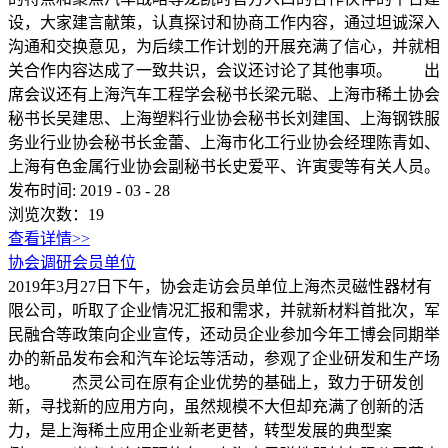
设，大家建言献策，认真探讨和协商工作内容，通过坦诚深入
沟通和交换意见，为后续工作计划的开展充满了信心，并就相
关合作内容达成了一致共识，会议还讨论了其他事项。 出
席会议还有上海汽车工程学会秘书长梁元聪、上海市稀土协会
秘书长吴建思、上海塑料行业协会秘书长刘建国、上海钢铁服
务业行业协会秘书长金蕾、上海市化工行业协会经理陈青如、
上海有色金属行业协会副秘书长史爱平、许寅雯等有关人员。
发布时间:
2019
-
03
-
28
浏览次数：
19
查看详情>>
协会调研会员单位
2019年3月27日下午，协会走访会员单位上海杰灵磁性器材有
限公司，听取了企业情况汇报和需求，并就新材料首批次，军
民融合等政策向企业宣传，还动员企业参加今年工博会同期举
办的新品发布会和汽车论坛等活动，参观了企业研发和生产场
地。 杰灵公司在原有企业优势的基础上，致力于研发创
新，寻找新的应用方向，虽然规模不大但却充满了创新的活
力，是上海稀土应用企业新老更替，转型发展的典型案