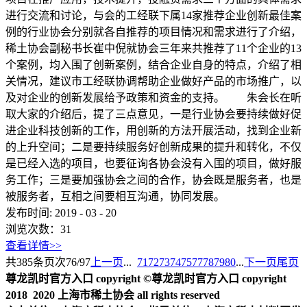
进行交流和讨论，与会的工经联下属14家推荐企业创新最佳案
例的行业协会分别就各自推荐的项目情况和需求进行了介绍，
稀土协会副秘书长崔中倪就协会三年来共推荐了11个企业的13
个案例，均入围了创新案例，结合企业自身的特点，介绍了相
关情况，建议市工经联协调帮助企业做好产品的市场推广，以
及对企业的创新发展给予政策和资金的支持。 朱会长在听
取大家的介绍后，提了三点意见，一是行业协会要持续做好促
进企业科技创新的工作，用创新的方法开展活动，找到企业新
的上升空间；二是要持续服务好创新成果的提升和转化，不仅
是已经入选的项目，也要征询各协会没有入围的项目，做好服
务工作；三是要加强协会之间的合作，协会既是服务者，也是
被服务者，互相之间要相互沟通，协同发展。
发布时间:
2019
-
03
-
20
浏览次数：
31
查看详情>>
共
385
条
页次76/97
上一页
...
71
72
73
74
75
77
78
79
80
...
下一页
尾页
尊龙凯时官方入口 copyright ©尊龙凯时官方入口 copyright
2018 2020 上海市稀土协会 all rights reserved