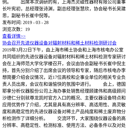
例。 出席本次调研的有，上海杰灵磁性器材有限公司董事
长叶宪初，总经理张诗渊，副总经理张慧欣，协会秘书长吴建
思，副秘书长崔中倪等。
发布时间:
2019
-
03
-
28
浏览次数：
19
查看详情>>
协会召开先进仪器设备对辐射材料和稀土材料检测研讨会
2019年3月22日下午，由上海市稀土协会和上海市核电办公室
共同组织的先进仪器设备对辐射材料和稀土材料检测专家研讨
会在上海师范大学化学楼召开，会议由协会副秘书长崔中倪主
持，首先分别介绍了出席会议的领导和专家，随后市核电办李
想简要介绍会议情况，近17位高校和企事业单位的相关专业负
责人员出席，会议在和谐愉快的氛围中进行。 会上，德国
耶拿分析仪器股份公司上海办事处销售经理顾建伟和高级顾问
沙德仁分别就尊龙凯时官方入口的概况、主要仪器设备特点和
应用优势作了介绍，尤其是具有高分辨率、高适用性、高灵敏
度和高稳定性的先进仪器设备对稀土产品纯度和稀土废弃物分
析检测作了详细分析。 交流环节，大家围绕仪器设备的高
分辨率、高稳定性、检测标准、使用方法、必备条件以及对处