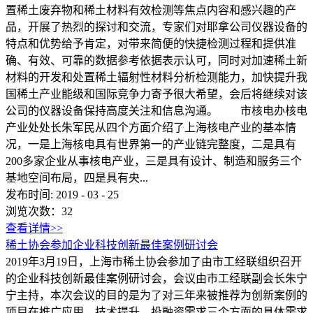
置稀土废弃物和稀土材料有效检测等焦点内容和感兴趣的产
品，开展了热烈的探讨和交流，专家们对耶拿公司仪器设备的
特点和优势给予肯定，对带来简便的快捷检测过程和提供准
确、有效、可靠的数据参考依据表示认可，同时对加速稀土新
材料的开发和处置稀土辐射性材料分析检测能力，加快提升我
国稀土产业能级和国际竞争力寄予很大希望，会后将继续对该
公司的仪器设备保持高度关注和信息沟通。 市核电办核电
产业处处长朱军民从四个方面介绍了上海核电产业的基本情
况，一是上海核电具有世界第一的产业链完整度，二是具有
200多家企业从事核电产业，三是具有设计、制造和服务三个
基地空间布局，四是具有央...
发布时间:
2019
-
03
-
25
浏览次数：
32
查看详情>>
稀土协会参加企业科技创新最佳案例研讨会
2019年3月19日，上海市稀土协会参加了由市工经联组织召开
的企业科技创新最佳案例研讨会，会议由市工经联副会长朱宁
宁主持，本次会议的目的是为了对三年来被推荐为创新案例的
项目在推广应用，技术提升，投融资需求三个方面的具体需求