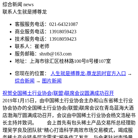
综合新闻
news
联系人生就是搏尊龙
客服服务电话：021-64321087
商业服务电话：13918059423
技术服务电话：13918059423
联系人：崔老师
服务邮箱：
shxtb@163.com
地址：上海市徐汇区桂林路100号8号楼107室
您现在的位置：
人生就是搏尊龙-尊龙凯时官方入口
→
综合新闻
→
图片新闻
祝贺全国稀土行业协会(联盟)联席会议圆满成功召开
2019年1月15日，由中国稀土行业协会主办和山东省稀土行业
协会协办的全国稀土行业协会(联盟)联席会议在青岛蓝海大酒
店渤海厅圆满成功召开，会议由中国稀土行业协会杨文浩秘书
长主持并致词。 会上首先有包头稀土产品交易所总经理助
理吴学良及团队就"精心打造科学高效市场交易模式，竭成服
务稀土产业链多层次需求”报告作了发言，与会者针对市场量