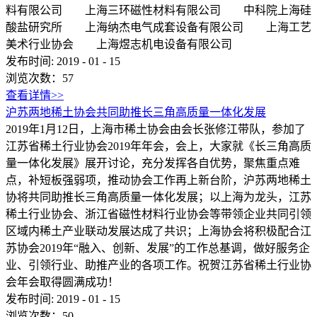
料有限公司 上海三环磁性材料有限公司 中科院上海硅
酸盐研究所 上海纳杰电气成套设备有限公司 上海工艺
美术行业协会 上海煜志机电设备有限公司
发布时间:
2019
-
01
-
15
浏览次数：
57
查看详情>>
沪苏两地稀土协会共同助推长三角高质量一体化发展
2019年1月12日，上海市稀土协会由会长张修江带队，参加了
江苏省稀土行业协会2019年年会，会上，大家就《长三角高质
量一体化发展》展开讨论，充分发挥各自优势，聚焦重点难
点，补短板强弱项，推动协会工作再上新台阶，沪苏两地稀土
协将共同助推长三角高质量一体化发展；以上海为龙头，江苏
稀土行业协会、浙江省磁性材料行业协会等带领企业共同引领
区域内稀土产业联动发展达成了共识；上海协会将积极配合江
苏协会2019年“融入、创新、发展”的工作总基调，做好服务企
业、引领行业、助推产业的各项工作。祝贺江苏省稀土行业协
会年会取得圆满成功！
发布时间:
2019
-
01
-
15
浏览次数：
50