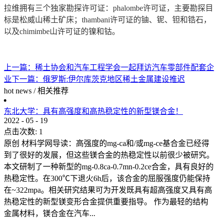
拉维拥有三个独家勘探许可证：phalombe许可证，主要勘探目
标是松威山稀土矿床；thambani许可证的铀、铌、钽和锆石，
以及chimimbe山许可证的镍和钴。
上一篇：
稀土协会和汽车工程学会一起拜访汽车零部件配套企
业
下一篇：
俄罗斯:伊尔库茨克地区稀土金属建设推迟
hot news
/
相关推荐
东北大学：具有高强度和高热稳定性的新型镁合金！
2022
-
05
-
19
点击次数:
1
原创 材料学网导读：高强度的mg-ca和/或mg-ce基合金已经得
到了很好的发展，但这些镁合金的热稳定性以前很少被研究。
本文研制了一种新型的mg-0.8ca-0.7mn-0.2ce合金，具有良好的
热稳定性。在300℃下退火6h后，该合金的屈服强度仍能保持
在~322mpa。相关研究结果可为开发既具有超高强度又具有高
热稳定性的新型镁变形合金提供重要指导。 作为最轻的结构
金属材料，镁合金在汽车...