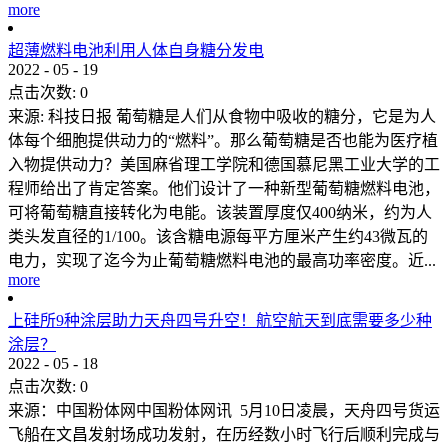
more
超薄燃料电池利用人体自身糖分发电
2022
-
05
-
19
点击次数:
0
来源: 科技日报 葡萄糖是人们从食物中吸收的糖分，它是为人
体每个细胞提供动力的“燃料”。那么葡萄糖是否也能为医疗植
入物提供动力？美国麻省理工学院和德国慕尼黑工业大学的工
程师给出了肯定答案。他们设计了一种新型葡萄糖燃料电池，
可将葡萄糖直接转化为电能。该装置厚度仅400纳米，约为人
类头发直径的1/100。该含糖电源每平方厘米产生约43微瓦的
电力，实现了迄今为止葡萄糖燃料电池的最高功率密度。近...
more
上硅所9种涂层助力天舟四号升空！航空航天到底需要多少种
涂层？
2022
-
05
-
18
点击次数:
0
来源：中国粉体网中国粉体网讯 5月10日凌晨，天舟四号货运
飞船在文昌发射场成功发射，在历经数小时飞行后顺利完成与