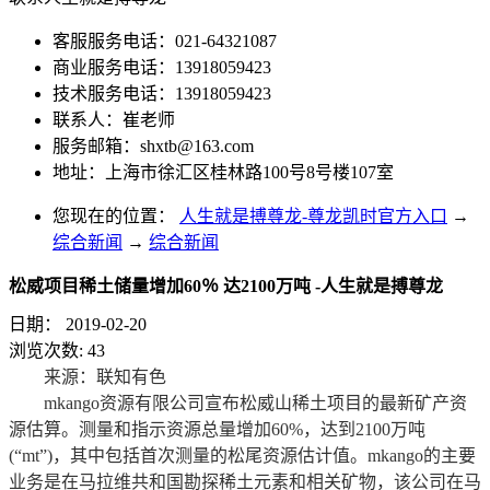
客服服务电话：021-64321087
商业服务电话：13918059423
技术服务电话：13918059423
联系人：崔老师
服务邮箱：
shxtb@163.com
地址：上海市徐汇区桂林路100号8号楼107室
您现在的位置：
人生就是搏尊龙-尊龙凯时官方入口
→
综合新闻
→
综合新闻
松威项目稀土储量增加60％ 达2100万吨 -人生就是搏尊龙
日期：
2019-02-20
浏览次数:
43
来源：联知有色
mkango资源有限公司宣布松威山稀土项目的最新矿产资
源估算。测量和指示资源总量增加60%，达到2100万吨
(“mt”)，其中包括首次测量的松尾资源估计值。mkango的主要
业务是在马拉维共和国勘探稀土元素和相关矿物，该公司在马