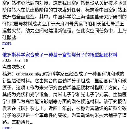
空间站核心舱后向对接，这是我国空间站建设从关键技术验证
阶段转入在轨建造阶段的首次发射任务，标志着中国空间站正
式开启全面建造。其中，中国科学院上海硅酸盐研究所研制的
9种涂层与材料成功应用于天舟四号货运飞船和长征七号遥五
运载火箭，助力空间站建设新征程。在此次空间任务中，上海
硅酸盐...
more
俄罗斯科学家合成了一种基于富勒烯分子的新型超硬材料
2022
-
05
-
18
点击次数:
0
稿源：cnbeta.com俄罗斯科学家已经合成了一种含有钪和碳的
新型超硬材料。它由聚合的富勒烯分子组成，里面含有钪和碳
原子。这项工作为未来研究富勒烯基超硬材料指明了方向，使
其成为光伏和光学设备、纳米电子学和光电子学元素、生物医
学工程作为高性能造影剂等方面的潜在候选材料。该研究报告
发表在《碳》杂志上。近四十年前，被称为富勒烯的新型全碳
分子的发现是一个革命性的突破，为富勒烯纳米技术铺平了道
路。富勒烯具...
more