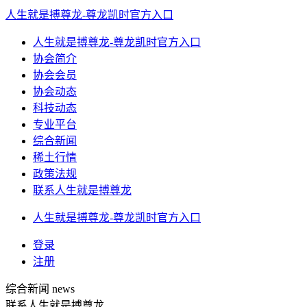
人生就是搏尊龙-尊龙凯时官方入口
人生就是搏尊龙-尊龙凯时官方入口
协会简介
协会会员
协会动态
科技动态
专业平台
综合新闻
稀土行情
政策法规
联系人生就是搏尊龙
人生就是搏尊龙-尊龙凯时官方入口
登录
注册
综合新闻
news
联系人生就是搏尊龙