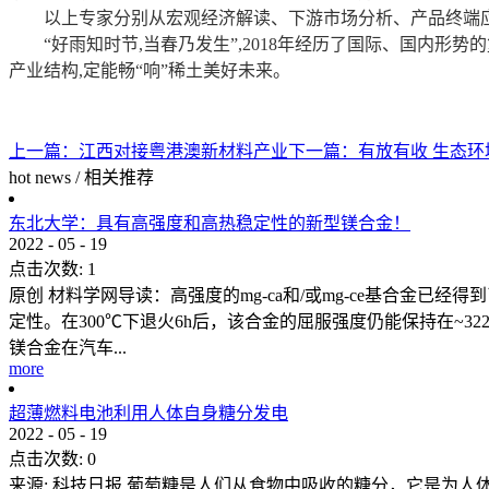
以上专家分别从宏观经济解读、下游市场分析、产品终端应用
“好雨知时节,当春乃发生”,2018年经历了国际、国内形势的
产业结构,定能畅“响”稀土美好未来。
上一篇：
江西对接粤港澳新材料产业
下一篇：
有放有收 生态
hot news
/
相关推荐
东北大学：具有高强度和高热稳定性的新型镁合金！
2022
-
05
-
19
点击次数:
1
原创 材料学网导读：高强度的mg-ca和/或mg-ce基合金已经得
定性。在300℃下退火6h后，该合金的屈服强度仍能保持在~
镁合金在汽车...
more
超薄燃料电池利用人体自身糖分发电
2022
-
05
-
19
点击次数:
0
来源: 科技日报 葡萄糖是人们从食物中吸收的糖分，它是为