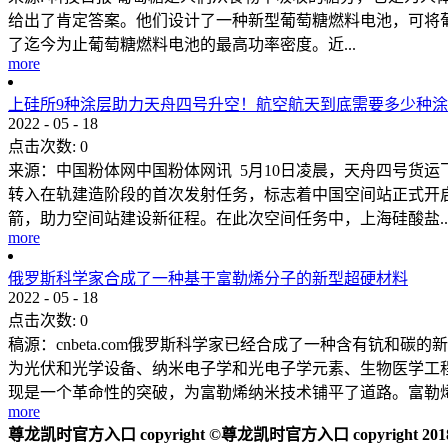
给出了肯定答案。他们设计了一种新型葡萄糖燃料电池，可将葡萄
了迄今为止葡萄糖燃料电池的最高功率密度。近...
more
上硅所9种涂层助力天舟四号升空！航空航天到底需要多少种
2022
-
05
-
18
点击次数:
0
来源：中国粉体网中国粉体网讯 5月10日凌晨，天舟四号货
转入在轨建造阶段的首次发射任务，标志着中国空间站正式开
箭，助力空间站建设新征程。在此次空间任务中，上海硅酸盐..
more
俄罗斯科学家合成了一种基于富勒烯分子的新型超硬材料
2022
-
05
-
18
点击次数:
0
稿源：cnbeta.com俄罗斯科学家已经合成了一种含有钪
为光伏和光学设备、纳米电子学和光电子学元素、生物医学工
现是一个革命性的突破，为富勒烯纳米技术铺平了道路。富勒烯具
more
尊龙凯时官方入口 copyright ©尊龙凯时官方入口 copyright 2018 2