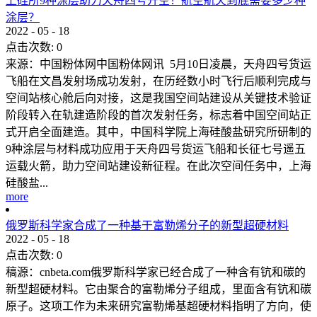
上硅所9种涂层助力天舟四号升空！航空航天到底需要多少种
涂层？
2022
-
05
-
18
点击次数:
0
来源：中国粉体网中国粉体网讯 5月10日凌晨，天舟四号货运
飞船在文昌发射场成功发射，在历经数小时飞行后顺利完成与
空间站核心舱后向对接，这是我国空间站建设从关键技术验证
阶段转入在轨建造阶段的首次发射任务，标志着中国空间站正
式开启全面建造。其中，中国科学院上海硅酸盐研究所研制的
9种涂层与材料成功应用于天舟四号货运飞船和长征七号遥五
运载火箭，助力空间站建设新征程。在此次空间任务中，上海
硅酸盐...
more
俄罗斯科学家合成了一种基于富勒烯分子的新型超硬材料
2022
-
05
-
18
点击次数:
0
稿源：cnbeta.com俄罗斯科学家已经合成了一种含有钪和碳的
新型超硬材料。它由聚合的富勒烯分子组成，里面含有钪和碳
原子。这项工作为未来研究富勒烯基超硬材料指明了方向，使