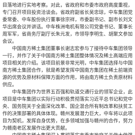
目落地进行实地考察。对此，省政府和市委市政府高度重视，
专门召开项目投资洽谈会。省政府副省长吴忠琼，中车集团党
委常委、中车股份执行董事徐宗祥，市委副书记、副市长刘文
华出席会议并讲话。中车株洲电机有限公司党委书记、董事长
周军军，省商务厅副厅长朱元发，市领导李明生、胡聚文参加
会议。
中国南方稀土集团董事长谢志宏参与了接待中车集团领导
一行，并作了关于中国南方稀土集团整体情况及稀土高端应用
项目相关的介绍。该项目前景非常光明，中车集团选择与中国
南方稀土集团合作，就是希望发挥中国南方集团在稀土前端资
源的优势及原材料保障方面的作用，将由南方稀土负责原材料
供应。
中车集团作为世界五百强和轨道交通行业的领军企业，此
项目是中车集团以实际行动积极贯彻落实习近平总书记和党中
央、国务院关于全面深化改革、国企混合所有制改革和扶贫工
作的决策部署的具体体现。赣州发展潜力巨大，中车将以此项
目为契机，发挥自身优势，在多领域加强与赣州的合作，努力
为赣南老区发展作出更大贡献。