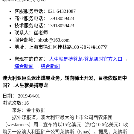
客服服务电话：021-64321087
商业服务电话：13918059423
技术服务电话：13918059423
联系人：崔老师
服务邮箱：
shxtb@163.com
地址：上海市徐汇区桂林路100号8号楼107室
您现在的位置：
人生就是搏尊龙-尊龙凯时官方入口
→
综合新闻
→
综合新闻
澳大利亚巨头退出煤炭业务，转向稀土开发，目标依然是中
国？ -人生就是搏尊龙
日期：
2019-04-01
浏览次数:
16
来源：金十数据
据外媒报道，澳大利亚最大的上市公司西农集团
（wesfarmers）周二宣布将以15亿澳元（约合10.6亿美元）收
购另一家澳大利亚矿产公司莱纳斯（lynas）。据悉，莱纳斯