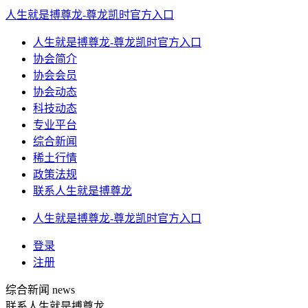
人生就是搏尊龙-尊龙凯时官方入口
人生就是搏尊龙-尊龙凯时官方入口
协会简介
协会会员
协会动态
科技动态
专业平台
综合新闻
稀土行情
政策法规
联系人生就是搏尊龙
人生就是搏尊龙-尊龙凯时官方入口
登录
注册
综合新闻
news
联系人生就是搏尊龙