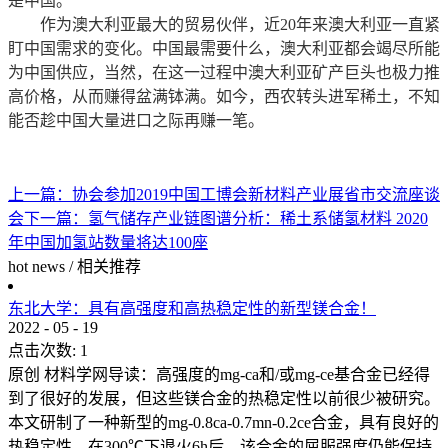
是中国。
作为澳大利亚最大的贸易伙伴，近20年来澳大利亚一直紧
盯中国需求的变化。中国最需要什么，澳大利亚都会竭尽所能
为中国供应，当然，在这一过程中澳大利亚矿产巨头也极力推
高价格，从而赚得盆满钵满。如今，西农转头进军稀土，不知
能否趁中国大量进口之际再赚一笔。
上一篇：
协会参加2019中国工博会新材料产业展省市交流座谈
会
下一篇：
氢气储存产业链图谱分析：稀土系储氢材料 2020
年中国加氢站数量将达100座
hot news
/
相关推荐
东北大学：具有高强度和高热稳定性的新型镁合金！
2022
-
05
-
19
点击次数:
1
原创 材料学网导读：高强度的mg-ca和/或mg-ce基合金已经得
到了很好的发展，但这些镁合金的热稳定性以前很少被研究。
本文研制了一种新型的mg-0.8ca-0.7mn-0.2ce合金，具有良好的
热稳定性。在300℃下退火6h后，该合金的屈服强度仍能保持