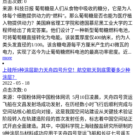
点击次数:
0
来源: 科技日报 葡萄糖是人们从食物中吸收的糖分，它是为人
体每个细胞提供动力的“燃料”。那么葡萄糖是否也能为医疗植
入物提供动力？美国麻省理工学院和德国慕尼黑工业大学的工
程师给出了肯定答案。他们设计了一种新型葡萄糖燃料电池，
可将葡萄糖直接转化为电能。该装置厚度仅400纳米，约为人
类头发直径的1/100。该含糖电源每平方厘米产生约43微瓦的
电力，实现了迄今为止葡萄糖燃料电池的最高功率密度。近...
more
上硅所9种涂层助力天舟四号升空！航空航天到底需要多少种
涂层？
2022
-
05
-
18
点击次数:
0
来源：中国粉体网中国粉体网讯 5月10日凌晨，天舟四号货运
飞船在文昌发射场成功发射，在历经数小时飞行后顺利完成与
空间站核心舱后向对接，这是我国空间站建设从关键技术验证
阶段转入在轨建造阶段的首次发射任务，标志着中国空间站正
式开启全面建造。其中，中国科学院上海硅酸盐研究所研制的
9种涂层与材料成功应用于天舟四号货运飞船和长征七号遥五