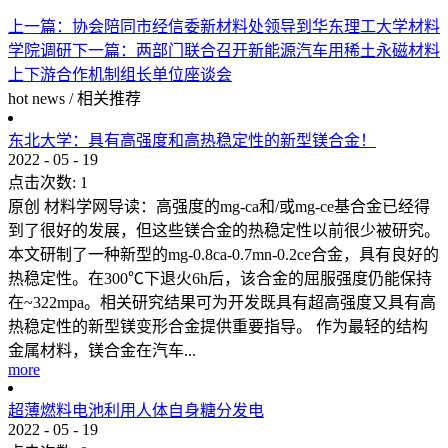
上一篇：
协会陪同市经信委新材料处领导到华东理工大学材料
学院调研
下一篇：
两部门联合召开新能源汽车用稀土永磁材料
上下游合作机制组长单位座谈会
hot news
/
相关推荐
东北大学：具有高强度和高热稳定性的新型镁合金！
2022
-
05
-
19
点击次数:
1
原创 材料学网导读：高强度的mg-ca和/或mg-ce基合金已经得
到了很好的发展，但这些镁合金的热稳定性以前很少被研究。
本文研制了一种新型的mg-0.8ca-0.7mn-0.2ce合金，具有良好的
热稳定性。在300℃下退火6h后，该合金的屈服强度仍能保持
在~322mpa。相关研究结果可为开发既具有超高强度又具有高
热稳定性的新型镁变形合金提供重要指导。 作为最轻的结构
金属材料，镁合金在汽车...
more
超薄燃料电池利用人体自身糖分发电
2022
-
05
-
19