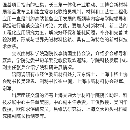
强基项目指南的征集，长三角一体化产业联动、工博会新材料
展新品发布会和建立常态化联络员机制，材料和工艺在工程化
应用一直是制约高端装备应用发展的瓶颈等内容与学院领导和
教授进行座谈交流和讨论。为此，要加大对新材料、新工艺的
工程化应用研究力度，解决好环保和能耗问题，补齐和完善试
验数据，形成与世界先进材料接轨、具有上海特色的新材料技
术体系。
会议由材料学院副院长李铸国主持会议，介绍参会领导和
嘉宾，学院党委书记单爱党教授致欢迎辞，学院科技发展中心
副主任张兵介绍学院科研进展情况。
陪同调研有市经信委新材料处刘元东博士，上海市稀土协
会秘书长吴建思、副秘书长崔中倪，上海市新材料协会赵军、
谢军。
出席座谈交流的还有上海交通大学材料学院院长助理、科
技发展中心主任董樊丽，中心副主任余震，王俊教授，吴国华
教授，欧阳求保研究员，吕维洁研究员，上海交大包头材料研
究院副院长杨剑英等。