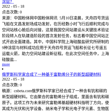
涂层？
2022
-
05
-
18
点击次数:
0
来源：中国粉体网中国粉体网讯 5月10日凌晨，天舟四号货运
飞船在文昌发射场成功发射，在历经数小时飞行后顺利完成与
空间站核心舱后向对接，这是我国空间站建设从关键技术验证
阶段转入在轨建造阶段的首次发射任务，标志着中国空间站正
式开启全面建造。其中，中国科学院上海硅酸盐研究所研制的
9种涂层与材料成功应用于天舟四号货运飞船和长征七号遥五
运载火箭，助力空间站建设新征程。在此次空间任务中，上海
硅酸盐...
more
俄罗斯科学家合成了一种基于富勒烯分子的新型超硬材料
2022
-
05
-
18
点击次数:
0
稿源：cnbeta.com俄罗斯科学家已经合成了一种含有钪和碳的
新型超硬材料。它由聚合的富勒烯分子组成，里面含有钪和碳
原子。这项工作为未来研究富勒烯基超硬材料指明了方向，使
其成为光伏和光学设备、纳米电子学和光电子学元素、生物医