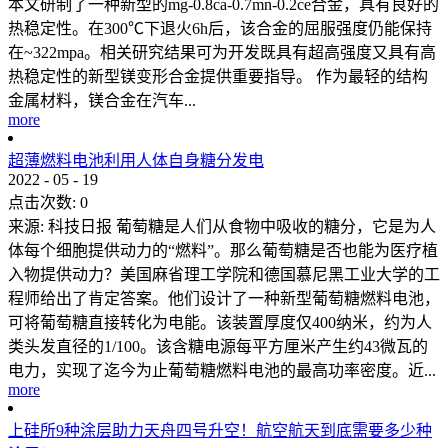
本文研制了一种新型的mg-0.8ca-0.7mn-0.2ce合金，具有良好的
热稳定性。在300℃下退火6h后，该合金的屈服强度仍能保持
在~322mpa。相关研究结果可为开发既具有超高强度又具有高
热稳定性的新型镁变形合金提供重要指导。 作为最轻的结构
金属材料，镁合金在汽车...
more
超薄燃料电池利用人体自身糖分发电
2022
-
05
-
19
点击次数:
0
来源: 科技日报 葡萄糖是人们从食物中吸收的糖分，它是为人
体每个细胞提供动力的“燃料”。那么葡萄糖是否也能为医疗植
入物提供动力？美国麻省理工学院和德国慕尼黑工业大学的工
程师给出了肯定答案。他们设计了一种新型葡萄糖燃料电池，
可将葡萄糖直接转化为电能。该装置厚度仅400纳米，约为人
类头发直径的1/100。该含糖电源每平方厘米产生约43微瓦的
电力，实现了迄今为止葡萄糖燃料电池的最高功率密度。近...
more
上硅所9种涂层助力天舟四号升空！航空航天到底需要多少种