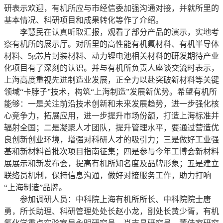
研表示欢迎，有机所应与市经信委加强沟通对接，并就所里的
基本情况、科研项目和成果转化等作了介绍。
李慧民在认真听取汇报，观看了部分产品的演示，实地考
察有机所的展示厅。对所里的高性能有机氟材料、有机半导体
材料、5g芯片封装材料、动力锂电池相关材料的研发期待产业
化项目有了深刻的认识。并与有机所负责人座谈交流时表示，
上海高度重视先进制造业发展，正全力以赴突破新材料等关键
领域“卡脖子”技术，构筑“上海制造”发展新优势。希望有机所
能够：一是关注前沿技术创新和未来发展趋势，进一步强化核
心竞争力，拓展应用，进一步提升市场份额，打造上海标准并
辐射全国；二是凝聚人才团队，提升管理水平，要通过营造优
良创新创业环境，增强对科研人才的吸引力；三是做好工业强
基和新材料首批次项目指南征集；四是参与今年工博会新材料
展展示和新发布会，提高有机所知名度及品牌形象；五是建立
联络员机制，保持信息沟通，做好对接服务工作，助力打响
“上海制造”品牌。
参加调研人员：中科院上海有机所所长、中科院院士唐
勇，所长助理、科研管理处处长赵小龙，副处长黄少胥，有机