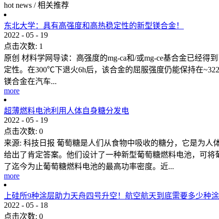
hot news
/
相关推荐
东北大学：具有高强度和高热稳定性的新型镁合金！
2022
-
05
-
19
点击次数:
1
原创 材料学网导读：高强度的mg-ca和/或mg-ce基合金已经得
定性。在300℃下退火6h后，该合金的屈服强度仍能保持在~
镁合金在汽车...
more
超薄燃料电池利用人体自身糖分发电
2022
-
05
-
19
点击次数:
0
来源: 科技日报 葡萄糖是人们从食物中吸收的糖分，它是为
给出了肯定答案。他们设计了一种新型葡萄糖燃料电池，可将葡萄
了迄今为止葡萄糖燃料电池的最高功率密度。近...
more
上硅所9种涂层助力天舟四号升空！航空航天到底需要多少种
2022
-
05
-
18
点击次数:
0