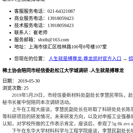
客服服务电话：021-64321087
商业服务电话：13918059423
技术服务电话：13918059423
联系人：崔老师
服务邮箱：
shxtb@163.com
地址：上海市徐汇区桂林路100号8号楼107室
您现在的位置：
人生就是搏尊龙-尊龙凯时官方入口
→
稀土协会陪同市经信委赴松江大学城调研 -人生就是搏尊龙
日期：
2019-05-30
浏览次数:
25
2019年5月29日，市经信委新材料处副处长李慧民带队，
秘书长崔中倪陪同本次调研活动。
上午在工程大座谈，李慧民副处长在听取了科研处处长陈思
等科研项目的研发情况，未来研发方向，以及对申报工业强基
认知，对学校所做的工作表示肯定，座谈后，参观了5g 8k avs 
下午在东华大学材料科学与工程学院座谈，李慧民副处长听