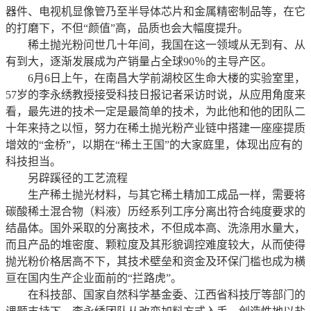
器件、电视机显像管乃至半导体芯片和金属精密制品等，在它
的打磨下，不但“颜值”高，品质也会大幅度提升。
稀土抛光粉问世几十年间，我国在这一领域从无到有、从
有到大，逐渐发展成为产销量占全球90％的主导产区。
6月6日上午，在南昌大学前湖校区生命大楼的实验室里，
57岁的李永绣教授接受科技日报记者采访时说，从应用角度来
看，最先进的技术一定是最简单的技术，为此他和他的团队二
十年来持之以恒，努力在稀土抛光粉产业链中搭建一座座提质
增效的“金桥”，以期在“稀土王国”的大家庭里，体现出应有的
科技担当。
另辟蹊径的工艺流程
生产稀土抛光材料，与其它稀土精加工成品一样，需要将
碳酸稀土混合物（料液）历经系列工序分离出符合纯度要求的
结晶体。国外采取的分离技术，不但成本高、洗涤用水量大，
而且产品的堆密度、颗粒度及其形貌调控难度较大，从而使得
抛光粉价格居高不下，其技术壁垒和资金及环保门槛也成为横
亘在国内生产企业面前的“拦路虎”。
在科技部、国家自然科学基金委、江西省科技厅等部门的