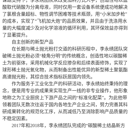
课题支持下，李永绣团队从改变加料方式入手，创造性地以盐
酸取代硝酸为分离母液，同时仅用一套设备系统便成功地解决
了氯根含量超标、物性调节困难等技术瓶颈，用“小米加步枪”
的成本，实现了“飞机加大炮”的品质效果，并且由于洗涤用水
量的大幅度减少及对化学溶液的循环利用，其环保效益亦得到
了显著提升。
自主创新的新型产品
在长期与稀土抛光粉打交道的科研历程中，李永绣团队突
破稀土抛光粉必须“棱角分明”的传统概念，创造性地以碳酸稀
土为前驱体，采用机械化学反应掺杂和后续表面修饰，实现了
球形稀土抛光氧化物，从而制备出性能优异的新型稀土聚氨酯
高速抛光粉，其综合技术指标跃居国内领先。
作为服务于工业化生产的科研活动，李永绣始终秉持的理
念，便是用专业的成果来实现生产一线的非专业操作，他形象
地称之为工业厨房上下游产品之间的“标准化配菜”。为此他带
领着团队无数次往返于国内各地生产企业之间，努力完善其科
研成果转化的规范化工序，从而减低乃至消除影响产品质量的
不稳定因素。
2017年和2018年，李永绣团队完成的“碳酸稀土结晶新方