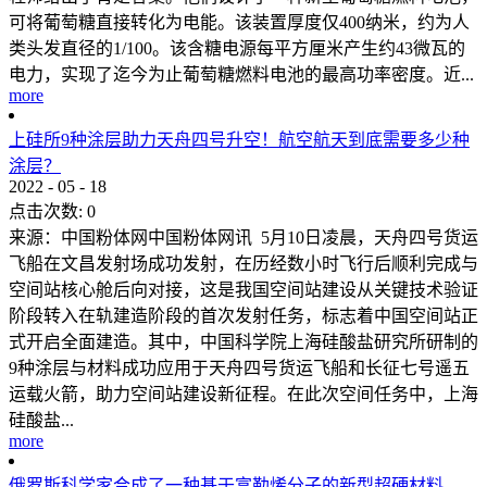
可将葡萄糖直接转化为电能。该装置厚度仅400纳米，约为人
类头发直径的1/100。该含糖电源每平方厘米产生约43微瓦的
电力，实现了迄今为止葡萄糖燃料电池的最高功率密度。近...
more
上硅所9种涂层助力天舟四号升空！航空航天到底需要多少种
涂层？
2022
-
05
-
18
点击次数:
0
来源：中国粉体网中国粉体网讯 5月10日凌晨，天舟四号货运
飞船在文昌发射场成功发射，在历经数小时飞行后顺利完成与
空间站核心舱后向对接，这是我国空间站建设从关键技术验证
阶段转入在轨建造阶段的首次发射任务，标志着中国空间站正
式开启全面建造。其中，中国科学院上海硅酸盐研究所研制的
9种涂层与材料成功应用于天舟四号货运飞船和长征七号遥五
运载火箭，助力空间站建设新征程。在此次空间任务中，上海
硅酸盐...
more
俄罗斯科学家合成了一种基于富勒烯分子的新型超硬材料