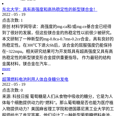
东北大学：具有高强度和高热稳定性的新型镁合金！
2022
-
05
-
19
点击次数:
1
原创 材料学网导读：高强度的mg-ca和/或mg-ce基合金已经得
到了很好的发展，但这些镁合金的热稳定性以前很少被研究。
本文研制了一种新型的mg-0.8ca-0.7mn-0.2ce合金，具有良好的
热稳定性。在300℃下退火6h后，该合金的屈服强度仍能保持
在~322mpa。相关研究结果可为开发既具有超高强度又具有高
热稳定性的新型镁变形合金提供重要指导。 作为最轻的结构
金属材料，镁合金在汽车...
more
超薄燃料电池利用人体自身糖分发电
2022
-
05
-
19
点击次数:
0
来源: 科技日报 葡萄糖是人们从食物中吸收的糖分，它是为人
体每个细胞提供动力的“燃料”。那么葡萄糖是否也能为医疗植
入物提供动力？美国麻省理工学院和德国慕尼黑工业大学的工
程师给出了肯定答案。他们设计了一种新型葡萄糖燃料电池，