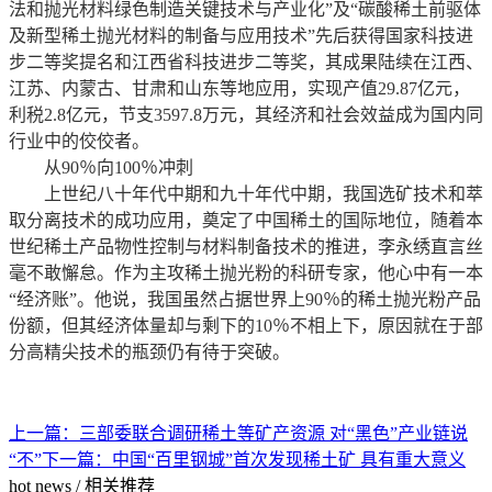
法和抛光材料绿色制造关键技术与产业化”及“碳酸稀土前驱体
及新型稀土抛光材料的制备与应用技术”先后获得国家科技进
步二等奖提名和江西省科技进步二等奖，其成果陆续在江西、
江苏、内蒙古、甘肃和山东等地应用，实现产值29.87亿元，
利税2.8亿元，节支3597.8万元，其经济和社会效益成为国内同
行业中的佼佼者。
从90％向100％冲刺
上世纪八十年代中期和九十年代中期，我国选矿技术和萃
取分离技术的成功应用，奠定了中国稀土的国际地位，随着本
世纪稀土产品物性控制与材料制备技术的推进，李永绣直言丝
毫不敢懈怠。作为主攻稀土抛光粉的科研专家，他心中有一本
“经济账”。他说，我国虽然占据世界上90％的稀土抛光粉产品
份额，但其经济体量却与剩下的10％不相上下，原因就在于部
分高精尖技术的瓶颈仍有待于突破。
上一篇：
三部委联合调研稀土等矿产资源 对“黑色”产业链说
“不”
下一篇：
中国“百里钢城”首次发现稀土矿 具有重大意义
hot news
/
相关推荐