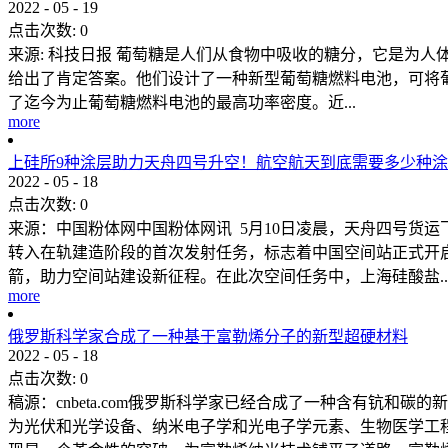
2022
-
05
-
19
点击次数:
0
来源: 科技日报 葡萄糖是人们从食物中吸收的糖分，它是为
给出了肯定答案。他们设计了一种新型葡萄糖燃料电池，可将葡萄
了迄今为止葡萄糖燃料电池的最高功率密度。近...
more
上硅所9种涂层助力天舟四号升空！航空航天到底需要多少种
2022
-
05
-
18
点击次数:
0
来源：中国粉体网中国粉体网讯 5月10日凌晨，天舟四号货
转入在轨建造阶段的首次发射任务，标志着中国空间站正式开
箭，助力空间站建设新征程。在此次空间任务中，上海硅酸盐..
more
俄罗斯科学家合成了一种基于富勒烯分子的新型超硬材料
2022
-
05
-
18
点击次数:
0
稿源：cnbeta.com俄罗斯科学家已经合成了一种含有钪
为光伏和光学设备、纳米电子学和光电子学元素、生物医学工