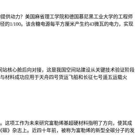
入物提供动力？美国麻省理工学院和德国慕尼黑工业大学的工程师
1/100。该含糖电源每平方厘米产生约43微瓦的电力，实现
空间站核心舱后向对接，这是我国空间站建设从关键技术验证阶段
层与材料成功应用于天舟四号货运飞船和长征七号遥五运载火
原子。这项工作为未来研究富勒烯基超硬材料指明了方向，使其成
《碳》杂志上。近四十年前，被称为富勒烯的新型全碳分子的发