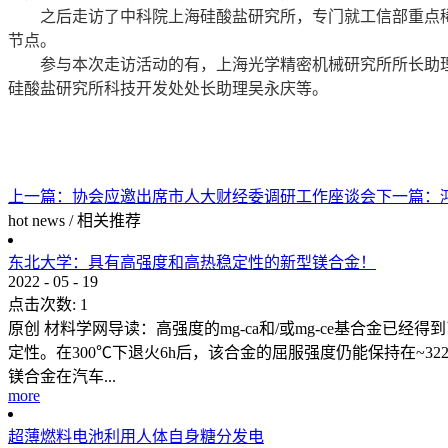
之后走访了中科院上海硅酸盐研究所，专门就工信部重点稀
节点。
参与本次走访活动的有，上海光学精密机械研究所所长助理
硅酸盐研究所科技开发处处长助理吴永庆等。
上一篇：
协会应邀出席市人大财经委调研工作座谈会
下一篇：
hot news
/
相关推荐
东北大学：具有高强度和高热稳定性的新型镁合金！
2022
-
05
-
19
点击次数:
1
原创 材料学网导读：高强度的mg-ca和/或mg-ce基合金已经得
定性。在300℃下退火6h后，该合金的屈服强度仍能保持在~
镁合金在汽车...
more
超薄燃料电池利用人体自身糖分发电