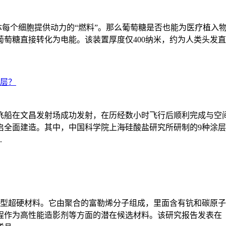
人体每个细胞提供动力的“燃料”。那么葡萄糖是否也能为医疗植
糖直接转化为电能。该装置厚度仅400纳米，约为人类头发直径的
涂层？
运飞船在文昌发射场成功发射，在历经数小时飞行后顺利完成与
启全面建造。其中，中国科学院上海硅酸盐研究所研制的9种涂
.
和碳的新型超硬材料。它由聚合的富勒烯分子组成，里面含有钪和碳
程作为高性能造影剂等方面的潜在候选材料。该研究报告发表在