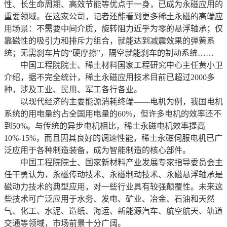
性、长生命周期、高效节能等优点于一身，已成为永磁应用的
重要领域。在这家公司，记者还能看到更多稀土永磁的高端应
用场景：不需要中间介质，旋转阻力近乎为零的悬浮轴承；仅
靠磁性的吸引力和排斥力组合，就能达到减震效果的弹簧系
统；无需刹车片的“硬摩擦”，隔空就能刹车的制动系统……
中国工程院院士、稀土材料国家工程研究中心主任黄小卫
介绍，据不完全统计，稀土永磁应用技术目前已超过2000多
种，涉及工业、民用、军工各行各业。
以现代经济的主要能源消耗终端——电机为例，我国电机
系统的用电量约占全国用电量的60%，但许多电机的效率还不
到50%。与传统的异步电机相比，稀土永磁电机效率提高
10%-15%，而且因其良好的调速性能，稀土永磁伺服电机已广
泛应用于各种制造装备，成为智能制造的核心部件。
中国工程院院士、国家新材料产业发展专家指导委员会主
任干勇认为，永磁传动技术、永磁制动技术、永磁悬浮轴承是
磁动力技术的典型应用，对一些行业具有较强颠覆性。未来这
些技术可广泛应用于水务、发电、矿业、冶金、石油和天然
气、化工、水泥、造纸、海运、新能源汽车、航空航天、轨道
交通等领域，市场前景十分广阔。