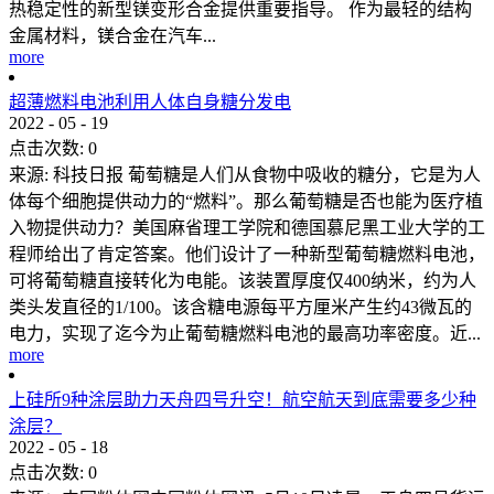
热稳定性的新型镁变形合金提供重要指导。 作为最轻的结构
金属材料，镁合金在汽车...
more
超薄燃料电池利用人体自身糖分发电
2022
-
05
-
19
点击次数:
0
来源: 科技日报 葡萄糖是人们从食物中吸收的糖分，它是为人
体每个细胞提供动力的“燃料”。那么葡萄糖是否也能为医疗植
入物提供动力？美国麻省理工学院和德国慕尼黑工业大学的工
程师给出了肯定答案。他们设计了一种新型葡萄糖燃料电池，
可将葡萄糖直接转化为电能。该装置厚度仅400纳米，约为人
类头发直径的1/100。该含糖电源每平方厘米产生约43微瓦的
电力，实现了迄今为止葡萄糖燃料电池的最高功率密度。近...
more
上硅所9种涂层助力天舟四号升空！航空航天到底需要多少种
涂层？
2022
-
05
-
18
点击次数:
0