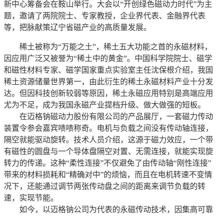
新中心筹备会在鞍山举行。大会以“开创绿色磁动力时代”为主
题，邀请了两院院士、专家教授，企业界代表、金融界代表
等，把脉献策辽宁省磁产业的高质量发展。
稀土被称为“万能之土”，稀土五大功能之首的永磁材料，
因应用广泛又被誉为“稀土中的黄金”。中国科学院院士、磁学
和磁性材料专家、磁学国家重点实验室主任沈保根介绍，我国
稀土资源储量世界第一，由此衍生的稀土永磁材料产业十分发
达。但因科技创新较弱等原因，稀土永磁应用特别是高端应用
尤为不足，成为我国永磁产业提档升级、做大做强的短板。
在迈格钠磁动力股份有限公司的产品展厅，一套磁力传动
装置令参会嘉宾啧啧称奇。电机与负载之间没有传动轴连接，
隔空就能驱动旋转。技术人员介绍，这源于磁力效应，一个带
有磁性的圆盘与一个导体盘隔空对置、无需连接，就能实现旋
转力的传递。这种“柔性连接”不仅避免了由传动轴“刚性连接”
带来的材料损耗和“精确对中”的烦恼，而且在电机转速不变情
况下，还能通过调节两张传动盘之间的距离来调节负载的转
速，实现节能。
如今，以迈格钠公司为代表的永磁传动技术，因集高可靠