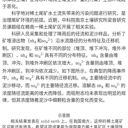
于恶化。
科学地对稀土尾矿水土流失带来的污染问题进行研究，是
治理尾矿环境的前提。近期，中科院南京土壤研究所梁音研究
员课题组在赣南一稀土尾矿区开展了相关实验。
科研人员采集和处理了降雨后的径流和泥沙样品，分析了
2-
矿堆浸出物（nh
和so
）沿水流路径的分布特征及迁移机
4
4
制。研究发现，在矿堆不同的部位（堆顶、堆下冲沟、堆外冲
2-
刷区），nh
和 so
具有不同的分布特征。 nh
含量由堆
4
4
4
2-
顶、冲沟，到堆外冲刷区依次增大，so
含量则由堆顶、堆
4
外冲刷区，到冲沟依次减少。如下图所示，在典型的降雨事件
2-
中，nh
和 so
具有不同的迁移机制。nh
主要随径流中的
4
4
4
2-
2-
泥沙移动，而 so
的主要随径流迁移。溶解态 nh
和 so
的
4
4
4
浓度随径流距离的增大而降低，而吸附态均未表现出明显的规
律，但其浓度随着泥沙中细颗粒含量的变化而变化。
示意图
相关结果发表在
solid earth
上。在我国南方，这样的稀土尾矿
区可能还有很多，希望这项成果能为我国南方稀土尾矿区土壤侵蚀