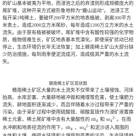
的矿山基本被夷为平地，而浸泡之后的弃渣则形成规模庞大的
尾矿堆，这种开采方式被形象地称为“搬山运动”。 池浸工艺
每开采1吨稀土，要破坏200平方米的地表植被，剥离300平方
米表土，造成2000立方米尾砂，每年造成1200万立方米的水土
流失。由于原有植被被破坏，尾矿堆中含有酸性较强的化学物
质，植物很难生长，矿区地表基本荒漠化，即使采矿扰动已经
停止，生态环境仍长年无法恢复；加上赣南稀土矿山大部分缺
少防治措施，每到雨季便泥流成河，造成极其严重的水土流
失。
赣南稀土矿区现状图
赣南稀土矿区大量的水土流失不仅带来了土壤侵蚀、河床
抬高、水库淤塞、大量耕地被冲毁和掩埋等危害，使土壤肥力
流失、耕地面积逐渐减少，而且伴随着水沙过程带来了严重的
污染。由于采矿过程中使用硫酸铵、碳酸氢铵作为浸矿液置换
2-
稀土元素，稀土尾矿堆中含有大量酸性的 nh
和 so
。在雨
4
4
2-
水冲刷和地表径流的作用下，nh
、so
和泥沙进入周围的
4
4
水体和土壤，使得水环境和土壤受到严重的污染，生态环境趋