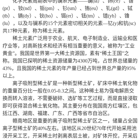
化学元素周期表中的镧系元素——镧(la）、铈(ce）、镨
(pr）、钕(nd）、钷(pm）、钐(sm）、铕(eu）、钆(gd）、铽
(tb）、镝(dy）、钬(ho）、铒(er）、铥(tm）、镱(yb）、镥
(lu），以及与镧系的15个元素密切相关的元素—钇(y)和钪(sc)
共17种元素，称为稀土元素。
稀土元素广泛用于农业、航天、电子制造业、运输业和医
疗业等，对高新技术和经济有相当重要的意义，被称为“工业
黄金”。我国是世界第一大稀土资源国，素有“稀土王国”之
称。我国已探明的稀土资源储量为4300万吨，占世界总储量的
43%，且我国的稀土元素的年产量已经占到世界总产量的95%
以上。
离子吸附型稀土矿是一种新型稀土矿，矿床中稀土氧化物
的重量百分比一般在0.05-0.3之间。这种稀土易为强电解质交
换而转入溶液，不需要破碎、选矿等工艺过程，而是直接浸取
即可获得混合稀土氧化物。其主要分布在我国南方红壤区，包
括江西、湖南、福建、广东、广西等省市自治区。
赣南地区是重要的离子吸附型稀土矿区之一，储量占全国
离子型稀土矿的40%左右。该地区从20世纪70年代开始采用池
浸开采工艺，开采稀土时剥离表层土被，对矿体开挖，开采后