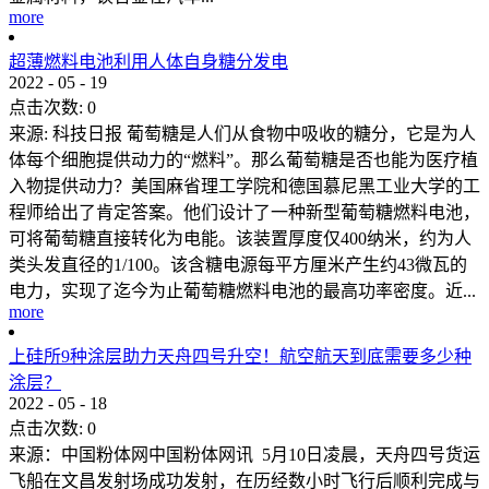
more
超薄燃料电池利用人体自身糖分发电
2022
-
05
-
19
点击次数:
0
来源: 科技日报 葡萄糖是人们从食物中吸收的糖分，它是为人
体每个细胞提供动力的“燃料”。那么葡萄糖是否也能为医疗植
入物提供动力？美国麻省理工学院和德国慕尼黑工业大学的工
程师给出了肯定答案。他们设计了一种新型葡萄糖燃料电池，
可将葡萄糖直接转化为电能。该装置厚度仅400纳米，约为人
类头发直径的1/100。该含糖电源每平方厘米产生约43微瓦的
电力，实现了迄今为止葡萄糖燃料电池的最高功率密度。近...
more
上硅所9种涂层助力天舟四号升空！航空航天到底需要多少种
涂层？
2022
-
05
-
18
点击次数:
0
来源：中国粉体网中国粉体网讯 5月10日凌晨，天舟四号货运
飞船在文昌发射场成功发射，在历经数小时飞行后顺利完成与