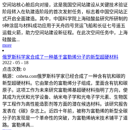
空间站核心舱后向对接，这是我国空间站建设从关键技术验证
阶段转入在轨建造阶段的首次发射任务，标志着中国空间站正
式开启全面建造。其中，中国科学院上海硅酸盐研究所研制的
9种涂层与材料成功应用于天舟四号货运飞船和长征七号遥五
运载火箭，助力空间站建设新征程。在此次空间任务中，上海
硅酸盐...
more
俄罗斯科学家合成了一种基于富勒烯分子的新型超硬材料
2022
-
05
-
18
点击次数:
0
稿源：cnbeta.com俄罗斯科学家已经合成了一种含有钪和碳的
新型超硬材料。它由聚合的富勒烯分子组成，里面含有钪和碳
原子。这项工作为未来研究富勒烯基超硬材料指明了方向，使
其成为光伏和光学设备、纳米电子学和光电子学元素、生物医
学工程作为高性能造影剂等方面的潜在候选材料。该研究报告
发表在《碳》杂志上。近四十年前，被称为富勒烯的新型全碳
分子的发现是一个革命性的突破，为富勒烯纳米技术铺平了道
路。富勒烯具...