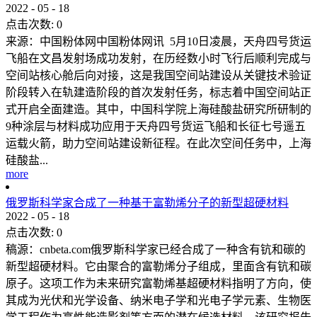
2022
-
05
-
18
点击次数:
0
来源：中国粉体网中国粉体网讯 5月10日凌晨，天舟四号货运
飞船在文昌发射场成功发射，在历经数小时飞行后顺利完成与
空间站核心舱后向对接，这是我国空间站建设从关键技术验证
阶段转入在轨建造阶段的首次发射任务，标志着中国空间站正
式开启全面建造。其中，中国科学院上海硅酸盐研究所研制的
9种涂层与材料成功应用于天舟四号货运飞船和长征七号遥五
运载火箭，助力空间站建设新征程。在此次空间任务中，上海
硅酸盐...
more
俄罗斯科学家合成了一种基于富勒烯分子的新型超硬材料
2022
-
05
-
18
点击次数:
0
稿源：cnbeta.com俄罗斯科学家已经合成了一种含有钪和碳的
新型超硬材料。它由聚合的富勒烯分子组成，里面含有钪和碳
原子。这项工作为未来研究富勒烯基超硬材料指明了方向，使
其成为光伏和光学设备、纳米电子学和光电子学元素、生物医