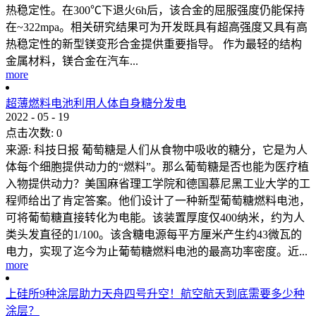
热稳定性。在300℃下退火6h后，该合金的屈服强度仍能保持
在~322mpa。相关研究结果可为开发既具有超高强度又具有高
热稳定性的新型镁变形合金提供重要指导。 作为最轻的结构
金属材料，镁合金在汽车...
more
超薄燃料电池利用人体自身糖分发电
2022
-
05
-
19
点击次数:
0
来源: 科技日报 葡萄糖是人们从食物中吸收的糖分，它是为人
体每个细胞提供动力的“燃料”。那么葡萄糖是否也能为医疗植
入物提供动力？美国麻省理工学院和德国慕尼黑工业大学的工
程师给出了肯定答案。他们设计了一种新型葡萄糖燃料电池，
可将葡萄糖直接转化为电能。该装置厚度仅400纳米，约为人
类头发直径的1/100。该含糖电源每平方厘米产生约43微瓦的
电力，实现了迄今为止葡萄糖燃料电池的最高功率密度。近...
more
上硅所9种涂层助力天舟四号升空！航空航天到底需要多少种
涂层？