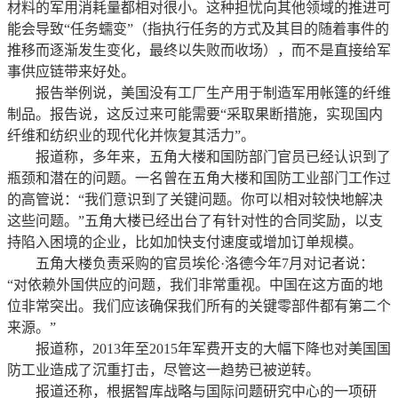
材料的军用消耗量都相对很小。这种担忧向其他领域的推进可
能会导致“任务蠕变”（指执行任务的方式及其目的随着事件的
推移而逐渐发生变化，最终以失败而收场），而不是直接给军
事供应链带来好处。
报告举例说，美国没有工厂生产用于制造军用帐篷的纤维
制品。报告说，这反过来可能需要“采取果断措施，实现国内
纤维和纺织业的现代化并恢复其活力”。
报道称，多年来，五角大楼和国防部门官员已经认识到了
瓶颈和潜在的问题。一名曾在五角大楼和国防工业部门工作过
的高管说：“我们意识到了关键问题。你可以相对较快地解决
这些问题。”五角大楼已经出台了有针对性的合同奖励，以支
持陷入困境的企业，比如加快支付速度或增加订单规模。
五角大楼负责采购的官员埃伦·洛德今年7月对记者说：
“对依赖外国供应的问题，我们非常重视。中国在这方面的地
位非常突出。我们应该确保我们所有的关键零部件都有第二个
来源。”
报道称，2013年至2015年军费开支的大幅下降也对美国国
防工业造成了沉重打击，尽管这一趋势已被逆转。
报道还称，根据智库战略与国际问题研究中心的一项研