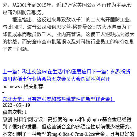
究，从2001年到2015年，近1.7万家美国公司不再作为主要承
包商为国防部服务。
报道指出，这反过来导致数以千计的工人离开国防工业，
与此同时，波音公司和诺思罗普-格鲁曼公司等大承包商为了
降低成本而裁员数千人。业内高管说，这使工人短缺成为最大
的挑战，而安全审查审批延误以及对科技行业员工的争夺加剧
了这一问题。
上一篇：
稀土交流led在生活中的重要应用
下一篇：
热烈祝贺
四川省稀土行业协会第五次会员大会圆满胜利召开
hot news
/
相关推荐
东北大学：具有高强度和高热稳定性的新型镁合金！
2022
-
05
-
19
点击次数:
1
原创 材料学网导读：高强度的mg-ca和/或mg-ce基合金已经得
到了很好的发展，但这些镁合金的热稳定性以前很少被研究。
本文研制了一种新型的mg-0.8ca-0.7mn-0.2ce合金，具有良好的