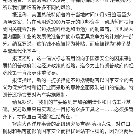
克的炮管、火箭的燃料以及用于导弹防御的天基红外探测器。
所以我们面临着许多不同的风险。”
报道称，美国总统特朗普将于当地时间10月5日签署至少
两项议案，旨在动用近3000万美元的联邦资金，帮助暂时扶持
美国关键零部件（包括燃料电池和电池）的制造商，这也是为
国内国防工业的发展做准备并使市场更具竞争力的计划的一部
分。纳瓦罗说，这笔钱不应被视为补贴，而应被视为“种子基
金或现代化基金”。
报道还称，这一倡议标志着用倾向于国家安全的因素来扩
展特朗普政府制定经济政策的战略，迄今为止特朗普政府的经
济政策一直都更注重贸易。
报道指出，新的一揽子措施不包括特朗普以国家安全的名
义为保护钢材和铝行业而采取的那种全面限制进口的措施。特
朗普还扬言要对汽车实施限制。
纳瓦罗说：“我们的首要原则是加强制造业和国防工业基
础。贸易政策只是实现这一目标的众多工具之一……必须多管
齐下，才能直击问题的症结所在。”
智库大西洋理事会的高级研究员吉姆·哈西克说，对进口
钢材和铝可能影响国家安全而担忧是站不住脚的，因为这两种