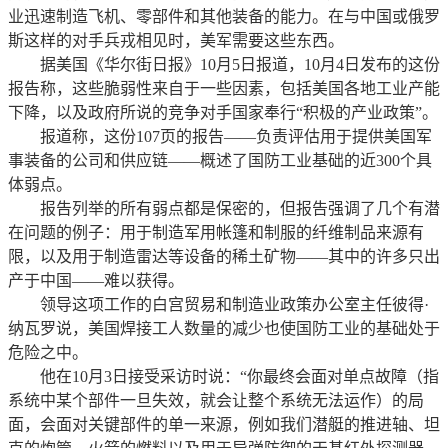
业迅速制造飞机、零部件和其他装备的能力。在与中国或俄罗
斯这样的对手兵戎相见时，美军需要这些东西。
据美国《华尔街日报》10月5日报道，10月4日发布的这份
报告称，这些脆弱性来自于一些因素，包括美国各地工业产能
下降，以及政府所说的竞争对手国家奉行“积极的产业政策”。
报道称，这份107页的报告——负责评估用于提供美国军
事装备的公司和供应链——概述了国防工业基础的近300个具
体弱点。
报告列举的所有弱点都是保密的，但报告强调了几个有潜
在问题的例子：用于制造军用帐篷和制服的纤维制品来源有
限，以及用于制造雷达等设备的稀土矿物——其中的许多只出
产于中国——难以获得。
领导这项工作的白宫贸易和制造业政策办公室主任彼得·
纳瓦罗说，美国焊接工人数量的减少也使国防工业的基础处于
危险之中。
他在10月3日接受采访时说：“你最终会面对单点故障（指
系统中某个部件一旦失效，就会让整个系统无法运作）的局
面，会面对关键部件的单一来源，例如我们潜艇的推进轴、坦