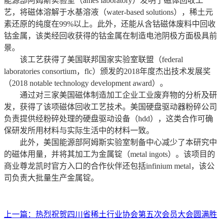
能源部阿姆斯实验室（ames laboratory）发明了磁体回收工
艺，将磁体溶解于水基溶液（water-based solutions），稀土元
素还原的纯度在99%以上。此外，还能从含钴磁体废料中回收
钴金属，该类经回收获得的钴金属在制造电池阴极方面极具前
景。
该工艺获得了美国联邦国家实验室联盟（federal
laboratories consortium，flc）颁发的2018年度杰出技术发展奖
（2018 notable technology development award）。
通过对三家美国磁体制造加工企业工业废弃物的分析及研
发，获得了该项磁体回收工艺技术。美国硬盘驱动器粉碎公司
负责提供经粉碎处理的硬盘驱动设备（hdd），这类合作可确
保研发所用材料与实际生活中的材料一致。
此外，美国能源部阿姆斯实验室制备中心减少了本研究中
的磁体用量，并将其加工为金属锭（metal ingots）。该项目的
商业尊龙凯时官方入口的合作伙伴还包括infinium metal，该公
司负责大批量生产金属锭。
上一篇：
热烈祝贺四川省稀土行业协会第五次会员大会圆满胜