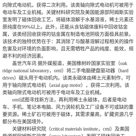
向隙式电动机，获得二次利用。该类轴向隙式电动机可被用于
电动车及工业机械。关键材料研究院及美国能源部阿姆斯实验
室发明了磁体回收工艺，将磁体溶解于水基溶液，稀土元素还
原纯度在99%以上。此外，还能从含钴磁体废料中回收钴金
属，该类经回收获得的钴金属在制造电池阴极方面极具前景。
该技术的独特优势在于：其消除了与酸基溶解过程相关的操作
危害及对环境的负面影响，且无需牺牲产品的纯度、能效，规
避不利的经济因素。
盖世汽车讯 据外媒报道，美国橡树岭国家实验室（oak
ridge national laboratory，ornl）将二手电脑硬盘驱动器（hard
drives）磁头用于电动机内。该类永磁体由稀土元素制作，可
用于轴向隙式电动机（axial gap motor），获得二次利用。该
类轴向隙式电动机可被用于电动车及工业机械。
ornl试图寻找新方法，再利用稀土永磁体，后者是电动
车、手机、笔记本电脑、风力涡轮机及工厂设备不可或缺的重
要资源。稀土矿石可被用于磁体，其需求量高，矿藏资源几乎
都分布在美国境外。
关键材料研究院（critical materials institute，cmi）及美国