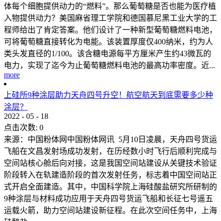
体每个细胞提供动力的“燃料”。那么葡萄糖是否也能为医疗植
入物提供动力？美国麻省理工学院和德国慕尼黑工业大学的工
程师给出了肯定答案。他们设计了一种新型葡萄糖燃料电池，
可将葡萄糖直接转化为电能。该装置厚度仅400纳米，约为人
类头发直径的1/100。该含糖电源每平方厘米产生约43微瓦的
电力，实现了迄今为止葡萄糖燃料电池的最高功率密度。近...
more
上硅所9种涂层助力天舟四号升空！航空航天到底需要多少种
涂层？
2022
-
05
-
18
点击次数:
0
来源：中国粉体网中国粉体网讯 5月10日凌晨，天舟四号货运
飞船在文昌发射场成功发射，在历经数小时飞行后顺利完成与
空间站核心舱后向对接，这是我国空间站建设从关键技术验证
阶段转入在轨建造阶段的首次发射任务，标志着中国空间站正
式开启全面建造。其中，中国科学院上海硅酸盐研究所研制的
9种涂层与材料成功应用于天舟四号货运飞船和长征七号遥五
运载火箭，助力空间站建设新征程。在此次空间任务中，上海