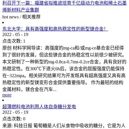
利召开
下一篇：
福建省拟推进培育千亿级动力电池和稀土石墨
烯新材料产业集群
hot news
/
相关推荐
东北大学：具有高强度和高热稳定性的新型镁合金！
2022
-
05
-
19
点击次数:
1
原创 材料学网导读：高强度的mg-ca和/或mg-ce基合金已经得
到了很好的发展，但这些镁合金的热稳定性以前很少被研究。
本文研制了一种新型的mg-0.8ca-0.7mn-0.2ce合金，具有良好的
热稳定性。在300℃下退火6h后，该合金的屈服强度仍能保持
在~322mpa。相关研究结果可为开发既具有超高强度又具有高
热稳定性的新型镁变形合金提供重要指导。 作为最轻的结构
金属材料，镁合金在汽车...
more
超薄燃料电池利用人体自身糖分发电
2022
-
05
-
19
点击次数:
0
来源: 科技日报 葡萄糖是人们从食物中吸收的糖分，它是为人