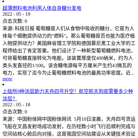
超薄燃料电池利用人体自身糖分发电
2022
-
05
-
19
点击次数:
0
来源: 科技日报 葡萄糖是人们从食物中吸收的糖分，它是为人
体每个细胞提供动力的“燃料”。那么葡萄糖是否也能为医疗植
入物提供动力？美国麻省理工学院和德国慕尼黑工业大学的工
程师给出了肯定答案。他们设计了一种新型葡萄糖燃料电池，
可将葡萄糖直接转化为电能。该装置厚度仅400纳米，约为人
类头发直径的1/100。该含糖电源每平方厘米产生约43微瓦的
电力，实现了迄今为止葡萄糖燃料电池的最高功率密度。近...
more
上硅所9种涂层助力天舟四号升空！航空航天到底需要多少种
涂层？
2022
-
05
-
18
点击次数:
0
来源：中国粉体网中国粉体网讯 5月10日凌晨，天舟四号货运
飞船在文昌发射场成功发射，在历经数小时飞行后顺利完成与
空间站核心舱后向对接，这是我国空间站建设从关键技术验证