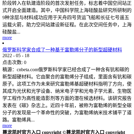
阶段转入在轨建造阶段的首次发射任务，标志着中国空间站正
式开启全面建造。其中，中国科学院上海硅酸盐研究所研制的
9种涂层与材料成功应用于天舟四号货运飞船和长征七号遥五
运载火箭，助力空间站建设新征程。在此次空间任务中，上海
硅酸盐...
more
俄罗斯科学家合成了一种基于富勒烯分子的新型超硬材料
2022
-
05
-
18
点击次数:
0
稿源：cnbeta.com俄罗斯科学家已经合成了一种含有钪和碳的
新型超硬材料。它由聚合的富勒烯分子组成，里面含有钪和碳
原子。这项工作为未来研究富勒烯基超硬材料指明了方向，使
其成为光伏和光学设备、纳米电子学和光电子学元素、生物医
学工程作为高性能造影剂等方面的潜在候选材料。该研究报告
发表在《碳》杂志上。近四十年前，被称为富勒烯的新型全碳
分子的发现是一个革命性的突破，为富勒烯纳米技术铺平了道
路。富勒烯具...
more
尊龙凯时官方入口 copyright ©尊龙凯时官方入口 copyright