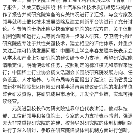
会上，黄小卫院士围绕“稀土催化材料发展现状与前景”作
了报告，沈美庆教授围绕“稀土汽车催化技术发展趋势与挑战”
作了报告并就研究院筹备的有关情况进行了汇报，与会专家及
领导就稀土催化技术发展战略及建立创新平台等进行了充分讨
论。付贤智院士指出应尽快确定研究院的研究方向，关于体制
机制创新和运行方式等问题需进一步深入研究；李卫院士指出
研究院应专注于共性关键技术，建立相应的评估体系，并重点
关注后续可持续发展问题；中国稀土学会李春龙理事长表示会
从学术和产业上对研究院的建设给予全力支持，希望研究院能
清晰定位，明确使命和任务，按照制定的标准模式和章程来运
行；中国稀土行业协会杨文浩副会长围绕研究院发展方向、任
务设置、人才培养、专利布局等方面提出了建议；云南省贵金
属新材料控股集团有限公司董事潘再富建议研究院的发起单位
整合研发资源，将研究成果市场化，开发全产业链，实现可持
续经营。
元英进副校长作为研究院挂靠单位代表讲话。他对科技
部、工信部领导和各位院士、专家的大力支持表示感谢，强调
天大非常重视研究院的筹建，校领导对研究院的体制机制问题
进行了深入研讨，争取在研究院建设体制机制方面进行创新，