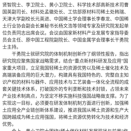
贤智院士、李卫院士、黄小卫院士、科学技术部高新技术司曹
国英副司长、材料处孟徽处长、工信部原材料司稀土处韩瑞、
天津大学副校长元英进、中国稀土学会理事长李春龙、中国稀
土行业协会副会长兼秘书长杨文浩等领域专家及研究院发起单
位负责同志出席会议。会议由国家新材料产业发展专家指导委
员会主任、原中国工程院副院长、中国金属学会理事长干勇院
士主持。
干勇院士就研究院的体制机制创新作了纲领性报告，指出
研究院应聚焦国家战略需求，结合“重点新材料研发及应用”国
家重大项目，立足我国轻稀土的资源优势以及稀土催化技术及
高端装备应用的巨大潜力，构建具有我国特色的、完整自主知
识产权的材料与器件、应用技术与工艺装备一体化全流程的成
套关键技术体系，打破国外的专利垄断和技术封锁，占领未来
产业技术制高点，为坚定不移实施科技强国战略做支撑。为了
实现这一目标，必须要在研发体制机制方面进行创新，加强稀
土应用全产业链创新体系建设，推进我国从稀土资源和生产大
国跨越成为稀土应用强国，将稀土资源优势转化为技术和经济
优势。