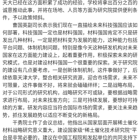
天大已经在这方面积累了成功的经验，学校将拿出百分之百的
诚意推动此事，并将在场地、人员等方面为研究院提供便利条
件，予以政策倾斜。
曹国英副司长表示我们现在一直描绘未来科技强国应该如
何部署，科技强国一定也是材料强国，材料强国肯定不只是研
发出几种材料，一定是把材料变为发展的能力，这种能力包括
平台问题、体制机制问题，特别是像今天这种研发机构对未来
国家在这方面能力建设上，起着重要作用，积极探索未来的研
究模式，也是对建设材料强国一个很重要的探索。关于研究院
的建设有几点要考虑，一是创新体制机制，这件事做好了，后
续依靠天津大学，整合相关研究资源，迎合市场需求，未来不
可限量，这件事做不好，将来就会磕磕绊绊；二是战略布局，
对于公司形式的研究机构，战略研究不可或缺，要根据战略需
求进行布局，对未来找准方向；三是可持续发展，要想好可持
续的方案，研发内容应当符合国际市场的需求，要关注未来趋
势，抓住发展趋势以适应不断变化的新格局。
干勇院士作了会议总结，他指出从国家层面开展稀土催化
材料战略研究意义重大，建设国家级“稀土催化技术研究院”平
台是非常必要的，建议在中国工程院和发起单位的共同支持下