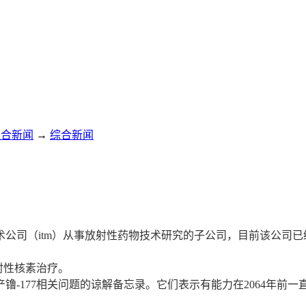
综合新闻
→
综合新闻
公司（itm）从事放射性药物技术研究的子公司，目前该公司
射性核素治疗。
镥-177相关问题的谅解备忘录。它们表示有能力在2064年前