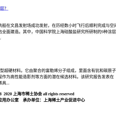
涂层？
运飞船在文昌发射场成功发射，在历经数小时飞行后顺利完成与
启全面建造。其中，中国科学院上海硅酸盐研究所研制的9种涂
.
和碳的新型超硬材料。它由聚合的富勒烯分子组成，里面含有钪和碳
程作为高性能造影剂等方面的潜在候选材料。该研究报告发表在
...
020 上海市稀土协会 all rights reserved
应用办公室 承办单位：上海稀土产业促进中心