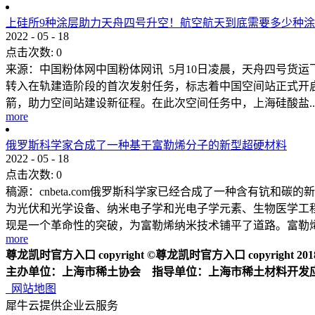
上硅所9种涂层助力天舟四号升空！航空航天到底需要多少种
2022
-
05
-
18
点击次数:
0
来源：中国粉体网中国粉体网讯 5月10日凌晨，天舟四号货
转入在轨建造阶段的首次发射任务，标志着中国空间站正式开
箭，助力空间站建设新征程。在此次空间任务中，上海硅酸盐..
more
俄罗斯科学家合成了一种基于富勒烯分子的新型超硬材料
2022
-
05
-
18
点击次数:
0
稿源：cnbeta.com俄罗斯科学家已经合成了一种含有钪
为光伏和光学设备、纳米电子学和光电子学元素、生物医学工
现是一个革命性的突破，为富勒烯纳米技术铺平了道路。富勒烯具
more
尊龙凯时官方入口 copyright ©尊龙凯时官方入口 copyright 2018 2
主办单位：上海市稀土协会 指导单位：上海市稀土材料开发
网站地图
犀牛云提供企业云服务