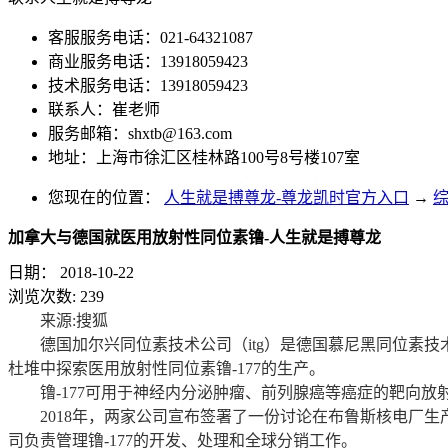
客服服务电话：021-64321087
商业服务电话：13918059423
技术服务电话：13918059423
联系人：崔老师
服务邮箱：
shxtb@163.com
地址：上海市徐汇区桂林路100号8号楼107室
您现在的位置：
人生就是搏尊龙-尊龙凯时官方入口
→
加拿大与德国就医用放射性同位素镥-人生就是搏尊龙
日期：
2018-10-22
浏览次数:
239
来源:搜狐
德国加尔兴同位素技术公司（itg）是德国慕尼黑同位素技术
杜堆中探索医用放射性同位素镥-177的生产。
镥-177可用于神经内分泌肿瘤、前列腺癌等癌症的靶向放
2018年，两家公司宣布签署了一份讨论在布鲁斯核电厂生产
司负责管理镥-177的开发、处理和全球分销工作。