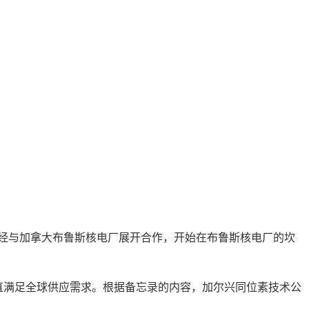
已经与加拿大布鲁斯核电厂展开合作，开始在布鲁斯核电厂的坎
一直满足全球供应需求。根据备忘录的内容，加尔兴同位素技术公