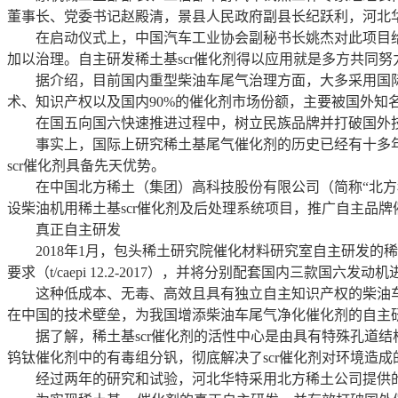
董事长、党委书记赵殿清，景县人民政府副县长纪跃利，河北
在启动仪式上，中国汽车工业协会副秘书长姚杰对此项目给
加以治理。自主研发稀土基scr催化剂得以应用就是多方共同
据介绍，目前国内重型柴油车尾气治理方面，大多采用国际上通
术、知识产权以及国内90%的催化剂市场份额，主要被国外知
在国五向国六快速推进过程中，树立民族品牌并打破国外
事实上，国际上研究稀土基尾气催化剂的历史已经有十多年
scr催化剂具备先天优势。
在中国北方稀土（集团）高科技股份有限公司（简称“北方稀土
设柴油机用稀土基scr催化剂及后处理系统项目，推广自主品牌
真正自主研发
2018年1月，包头稀土研究院催化材料研究室自主研发的稀
要求（t/caepi 12.2-2017），并将分别配套国内三款国六发
这种低成本、无毒、高效且具有独立自主知识产权的柴油车用
在中国的技术壁垒，为我国增添柴油车尾气净化催化剂的自主
据了解，稀土基scr催化剂的活性中心是由具有特殊孔道结
钨钛催化剂中的有毒组分钒，彻底解决了scr催化剂对环境造
经过两年的研究和试验，河北华特采用北方稀土公司提供的稀土