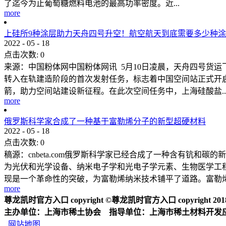
了迄今为止葡萄糖燃料电池的最高功率密度。近...
more
上硅所9种涂层助力天舟四号升空！航空航天到底需要多少种
2022
-
05
-
18
点击次数:
0
来源：中国粉体网中国粉体网讯 5月10日凌晨，天舟四号货
转入在轨建造阶段的首次发射任务，标志着中国空间站正式开
箭，助力空间站建设新征程。在此次空间任务中，上海硅酸盐..
more
俄罗斯科学家合成了一种基于富勒烯分子的新型超硬材料
2022
-
05
-
18
点击次数:
0
稿源：cnbeta.com俄罗斯科学家已经合成了一种含有钪
为光伏和光学设备、纳米电子学和光电子学元素、生物医学工
现是一个革命性的突破，为富勒烯纳米技术铺平了道路。富勒烯具
more
尊龙凯时官方入口 copyright ©尊龙凯时官方入口 copyright 2018 2
主办单位：上海市稀土协会 指导单位：上海市稀土材料开发
网站地图