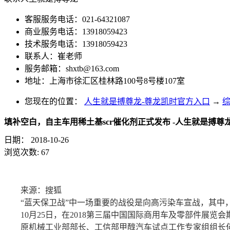
客服服务电话：021-64321087
商业服务电话：13918059423
技术服务电话：13918059423
联系人：崔老师
服务邮箱：
shxtb@163.com
地址：上海市徐汇区桂林路100号8号楼107室
您现在的位置：
人生就是搏尊龙-尊龙凯时官方入口
→
填补空白，自主车用稀土基scr催化剂正式发布 -人生就是搏尊
日期：
2018-10-26
浏览次数:
67
来源：搜狐
“蓝天保卫战”中一场重要的战役是向高污染车宣战，其中，主
10月25日，在2018第三届中国国际商用车及零部件展览
原机械工业部部长、工信部甲醇汽车试点工作专家组组长何