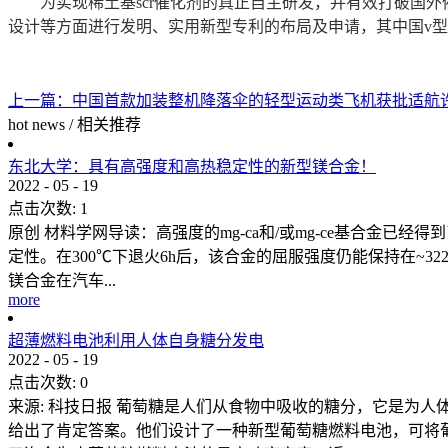
为实现稀土基scr催化剂的真正自主研发，并有效打破国外催
设计等方面进行发明、实用新型专利的布局及申请，其中国v型
上一篇：
中国首款加装整机降落伞的轻型运动类飞机获批适航
hot news
/
相关推荐
东北大学：具有高强度和高热稳定性的新型镁合金！
2022
-
05
-
19
点击次数:
1
原创 材料学网导读：高强度的mg-ca和/或mg-ce基合金已经得
定性。在300℃下退火6h后，该合金的屈服强度仍能保持在~
镁合金在汽车...
more
超薄燃料电池利用人体自身糖分发电
2022
-
05
-
19
点击次数:
0
来源: 科技日报 葡萄糖是人们从食物中吸收的糖分，它是为
给出了肯定答案。他们设计了一种新型葡萄糖燃料电池，可将葡萄