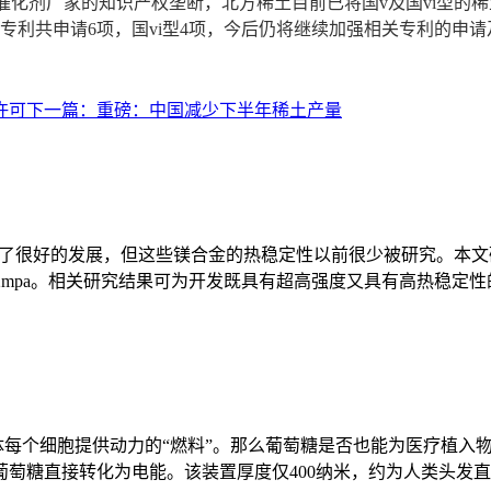
化剂厂家的知识产权垄断，北方稀土目前已将国v及国vi型的稀
专利共申请6项，国vi型4项，今后仍将继续加强相关专利的申
许可
下一篇：
重磅：中国减少下半年稀土产量
到了很好的发展，但这些镁合金的热稳定性以前很少被研究。本文研制了一种
322mpa。相关研究结果可为开发既具有超高强度又具有高热稳
人体每个细胞提供动力的“燃料”。那么葡萄糖是否也能为医疗植
糖直接转化为电能。该装置厚度仅400纳米，约为人类头发直径的