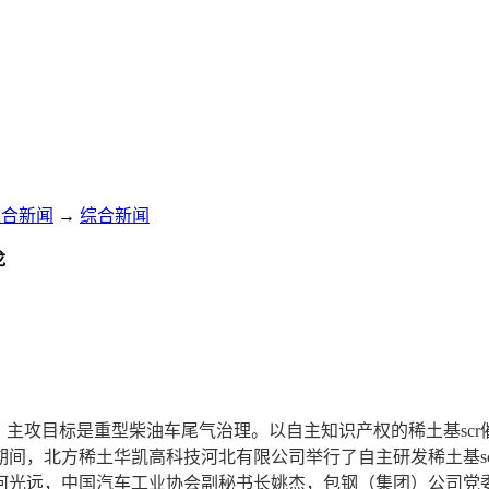
综合新闻
→
综合新闻
龙
攻目标是重型柴油车尾气治理。以自主知识产权的稀土基scr催化
会期间，北方稀土华凯高科技河北有限公司举行了自主研发稀土基s
光远，中国汽车工业协会副秘书长姚杰，包钢（集团）公司党委