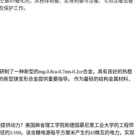
土基scr催化剂，从粉体制备、浆液制备与涂覆、专用涂覆设备
请及保护工作。
新型的mg-0.8ca-0.7mn-0.2ce合金，具有良好的热稳
定性的新型镁变形合金提供重要指导。 作为最轻的结构金属材料，
入物提供动力？美国麻省理工学院和德国慕尼黑工业大学的工程师
1/100。该含糖电源每平方厘米产生约43微瓦的电力，实现