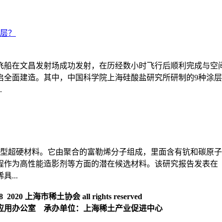
涂层？
运飞船在文昌发射场成功发射，在历经数小时飞行后顺利完成与
启全面建造。其中，中国科学院上海硅酸盐研究所研制的9种涂
.
和碳的新型超硬材料。它由聚合的富勒烯分子组成，里面含有钪和碳
程作为高性能造影剂等方面的潜在候选材料。该研究报告发表在
...
020 上海市稀土协会 all rights reserved
应用办公室 承办单位：上海稀土产业促进中心