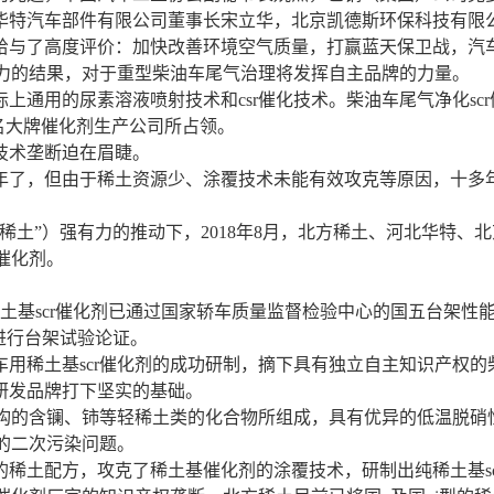
华特汽车部件有限公司董事长宋立华，北京凯德斯环保科技有限
与了高度评价：加快改善环境空气质量，打赢蓝天保卫战，汽车
努力的结果，对于重型柴油车尾气治理将发挥自主品牌的力量。
用的尿素溶液喷射技术和csr催化技术。柴油车尾气净化sc
名大牌催化剂生产公司所占领。
技术垄断迫在眉睫。
了，但由于稀土资源少、涂覆技术未能有效攻克等原因，十多年
”）强有力的推动下，2018年8月，北方稀土、河北华特、
催化剂。
土基scr催化剂已通过国家轿车质量监督检验中心的国五台架性能
动机进行台架试验论证。
稀土基scr催化剂的成功研制，摘下具有独立自主知识产权的柴
研发品牌打下坚实的基础。
构的含镧、铈等轻稀土类的化合物所组成，具有优异的低温脱硝
成的二次污染问题。
配方，攻克了稀土基催化剂的涂覆技术，研制出纯稀土基scr