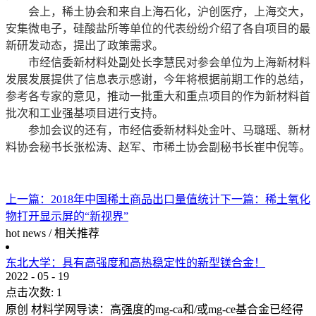
会上，稀土协会和来自上海石化，沪创医疗，上海交大，
安集微电子，硅酸盐所等单位的代表纷纷介绍了各自项目的最
新研发动态，提出了政策需求。
市经信委新材料处副处长李慧民对参会单位为上海新材料
发展发展提供了信息表示感谢，今年将根据前期工作的总结，
参考各专家的意见，推动一批重大和重点项目的作为新材料首
批次和工业强基项目进行支持。
参加会议的还有，市经信委新材料处金叶、马璐瑶、新材
料协会秘书长张松涛、赵军、市稀土协会副秘书长崔中倪等。
上一篇：
2018年中国稀土商品出口量值统计
下一篇：
稀土氧化
物打开显示屏的“新视界”
hot news
/
相关推荐
东北大学：具有高强度和高热稳定性的新型镁合金！
2022
-
05
-
19
点击次数:
1
原创 材料学网导读：高强度的mg-ca和/或mg-ce基合金已经得