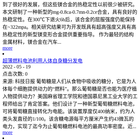
到了很好的发展，但这些镁合金的热稳定性以前很少被研究。
本文研制了一种新型的mg-0.8ca-0.7mn-0.2ce合金，具有良好的
热稳定性。在300℃下退火6h后，该合金的屈服强度仍能保持
在~322mpa。相关研究结果可为开发既具有超高强度又具有高
热稳定性的新型镁变形合金提供重要指导。 作为最轻的结构
金属材料，镁合金在汽车...
more
超薄燃料电池利用人体自身糖分发电
2022
-
05
-
19
点击次数:
0
来源: 科技日报 葡萄糖是人们从食物中吸收的糖分，它是为人
体每个细胞提供动力的“燃料”。那么葡萄糖是否也能为医疗植
入物提供动力？美国麻省理工学院和德国慕尼黑工业大学的工
程师给出了肯定答案。他们设计了一种新型葡萄糖燃料电池，
可将葡萄糖直接转化为电能。该装置厚度仅400纳米，约为人
类头发直径的1/100。该含糖电源每平方厘米产生约43微瓦的
电力，实现了迄今为止葡萄糖燃料电池的最高功率密度。近...
more