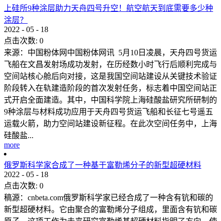
上硅所9种涂层助力天舟四号升空！航空航天到底需要多少种
涂层？
2022
-
05
-
18
点击次数:
0
来源：中国粉体网中国粉体网讯 5月10日凌晨，天舟四号货运
飞船在文昌发射场成功发射，在历经数小时飞行后顺利完成与
空间站核心舱后向对接，这是我国空间站建设从关键技术验证
阶段转入在轨建造阶段的首次发射任务，标志着中国空间站正
式开启全面建造。其中，中国科学院上海硅酸盐研究所研制的
9种涂层与材料成功应用于天舟四号货运飞船和长征七号遥五
运载火箭，助力空间站建设新征程。在此次空间任务中，上海
硅酸盐...
more
俄罗斯科学家合成了一种基于富勒烯分子的新型超硬材料
2022
-
05
-
18
点击次数:
0
稿源：cnbeta.com俄罗斯科学家已经合成了一种含有钪和碳的
新型超硬材料。它由聚合的富勒烯分子组成，里面含有钪和碳