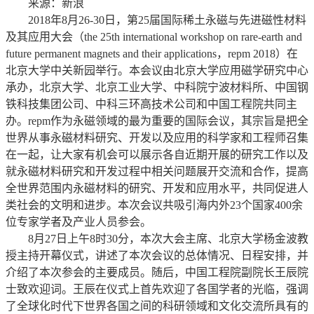
来源：新浪
2018年8月26-30日，第25届国际稀土永磁与先进磁性材料
及其应用大会（the 25th international workshop on rare-earth and
future permanent magnets and their applications，repm 2018）在
北京大学中关新园举行。本会议由北京大学应用磁学研究中心
承办，北京大学、北京工业大学、中科院宁波材料所、中国钢
铁科技集团公司、中科三环高技术公司和中国工程院共同主
办。repm作为永磁领域的最为重要的国际会议，其宗旨是把全
世界从事永磁材料研究、开发以及应用的科学家和工程师召集
在一起，让大家有机会可以展示各自近期开展的研究工作以及
就永磁材料研究和开发过程中相关问题展开交流和合作，提高
全世界范围内永磁材料的研究、开发和应用水平，共同促进人
类社会的文明和进步。本次会议共吸引海内外23个国家400余
位专家学者及产业人员参会。
8月27日上午8时30分，本次大会主席、北京大学杨金波教
授主持开幕仪式，讲述了本次会议的总体情况、日程安排，并
介绍了本次参会的主要成员。随后，中国工程院副院长王辰院
士致欢迎词。王辰在仪式上首先欢迎了各国学者的光临，强调
了全球化时代下世界各国之间的科研领域和文化交流所具有的