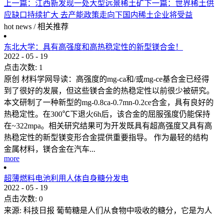
上一篇：
江西新发现一处大型远景稀土矿
下一篇：
世界稀土供
应缺口持续扩大 去产能政策走向下国内稀土企业将受益
hot news
/
相关推荐
东北大学：具有高强度和高热稳定性的新型镁合金！
2022
-
05
-
19
点击次数:
1
原创 材料学网导读：高强度的mg-ca和/或mg-ce基合金已经得
到了很好的发展，但这些镁合金的热稳定性以前很少被研究。
本文研制了一种新型的mg-0.8ca-0.7mn-0.2ce合金，具有良好的
热稳定性。在300℃下退火6h后，该合金的屈服强度仍能保持
在~322mpa。相关研究结果可为开发既具有超高强度又具有高
热稳定性的新型镁变形合金提供重要指导。 作为最轻的结构
金属材料，镁合金在汽车...
more
超薄燃料电池利用人体自身糖分发电
2022
-
05
-
19
点击次数:
0
来源: 科技日报 葡萄糖是人们从食物中吸收的糖分，它是为人