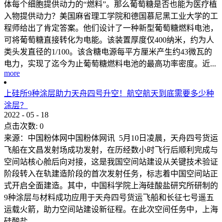
体每个细胞提供动力的“燃料”。那么葡萄糖是否也能为医疗植
入物提供动力？美国麻省理工学院和德国慕尼黑工业大学的工
程师给出了肯定答案。他们设计了一种新型葡萄糖燃料电池，
可将葡萄糖直接转化为电能。该装置厚度仅400纳米，约为人
类头发直径的1/100。该含糖电源每平方厘米产生约43微瓦的
电力，实现了迄今为止葡萄糖燃料电池的最高功率密度。近...
more
上硅所9种涂层助力天舟四号升空！航空航天到底需要多少种
涂层？
2022
-
05
-
18
点击次数:
0
来源：中国粉体网中国粉体网讯 5月10日凌晨，天舟四号货运
飞船在文昌发射场成功发射，在历经数小时飞行后顺利完成与
空间站核心舱后向对接，这是我国空间站建设从关键技术验证
阶段转入在轨建造阶段的首次发射任务，标志着中国空间站正
式开启全面建造。其中，中国科学院上海硅酸盐研究所研制的
9种涂层与材料成功应用于天舟四号货运飞船和长征七号遥五
运载火箭，助力空间站建设新征程。在此次空间任务中，上海
硅酸盐...