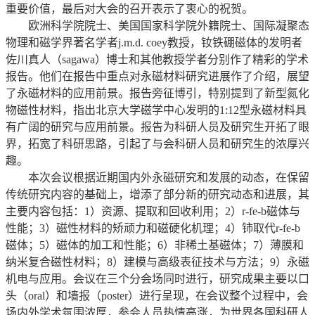
重要价值，最后对大会的召开表示了衷心的祝贺。
欧洲科学院院士、美国国家科学院外籍院士、国际凝聚态
物理和磁学界著名学者j.m.d. coey教授，钕铁硼磁体的发明者
佐川真人（sagawa）博士和其他教授学者分别作了精彩的学术
报告。他们在报告中重点对永磁材料研究进展作了介绍，展望
了永磁材料的应用前景。报告旁征博引，特别提到了新型氮化
物磁性材料，指出北京大学磁学中心发明的1:12型永磁材料具
有广阔的研究与应用前景。报告为科研人员及研究生开拓了眼
界，拓宽了科研思路，引起了与会科研人员和研究生的浓厚兴
趣。
本次会议根据近期国内外永磁研究和发展的动态，在保留
传统研究内容的基础上，增添了部分新的研究动态和进展，其
主要内容包括：1）资源、提取和回收利用；2）r-fe-b磁体与
性能；3）磁性材料的矫顽力和磁硬化机理；4）铈取代r-fe-b
磁体；5）磁体的加工和性能；6）非稀土基磁体；7）薄膜和
纳米复合磁性材料；8）建模与高级表征技术与方法；9）永磁
机电与应用。会议在三个分会场同时进行，研究成果主要以口
头（oral）和墙报（poster）进行呈现，在会议整个过程中，会
场内外学术氛围浓厚，参会人员热情高涨，为世界各国科研人