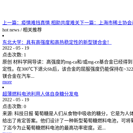
上一篇：
疫情难挡真情 相助共度难关
下一篇：
上海市稀土协会
hot news
/
相关推荐
东北大学：具有高强度和高热稳定性的新型镁合金！
2022
-
05
-
19
点击次数:
1
原创 材料学网导读：高强度的mg-ca和/或mg-ce基合金已经得
定性。在300℃下退火6h后，该合金的屈服强度仍能保持在~
镁合金在汽车...
more
超薄燃料电池利用人体自身糖分发电
2022
-
05
-
19
点击次数:
0
来源: 科技日报 葡萄糖是人们从食物中吸收的糖分，它是为
给出了肯定答案。他们设计了一种新型葡萄糖燃料电池，可将葡萄
了迄今为止葡萄糖燃料电池的最高功率密度。近...