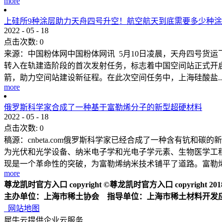
more
上硅所9种涂层助力天舟四号升空！航空航天到底需要多少种
2022
-
05
-
18
点击次数:
0
来源：中国粉体网中国粉体网讯 5月10日凌晨，天舟四号货
转入在轨建造阶段的首次发射任务，标志着中国空间站正式开
箭，助力空间站建设新征程。在此次空间任务中，上海硅酸盐..
more
俄罗斯科学家合成了一种基于富勒烯分子的新型超硬材料
2022
-
05
-
18
点击次数:
0
稿源：cnbeta.com俄罗斯科学家已经合成了一种含有钪
为光伏和光学设备、纳米电子学和光电子学元素、生物医学工
现是一个革命性的突破，为富勒烯纳米技术铺平了道路。富勒烯具
more
尊龙凯时官方入口 copyright ©尊龙凯时官方入口 copyright 2018 2
主办单位：上海市稀土协会 指导单位：上海市稀土材料开发
网站地图
犀牛云提供企业云服务