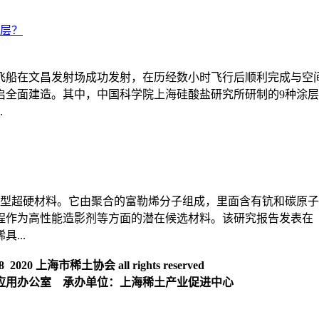
涂层？
运飞船在文昌发射场成功发射，在历经数小时飞行后顺利完成与
启全面建造。其中，中国科学院上海硅酸盐研究所研制的9种涂
.
和碳的新型超硬材料。它由聚合的富勒烯分子组成，里面含有钪和碳
程作为高性能造影剂等方面的潜在候选材料。该研究报告发表在
...
020 上海市稀土协会 all rights reserved
应用办公室 承办单位：上海稀土产业促进中心