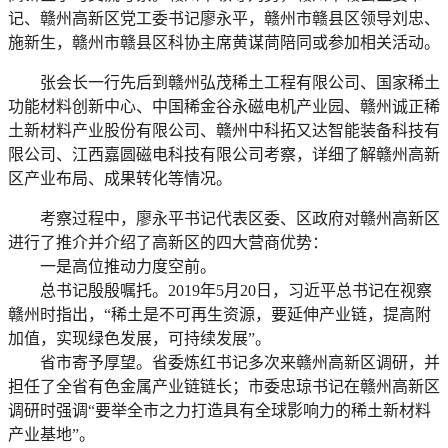
记、赣州高新区党工委书记廖永平，赣州市赣县区领导刘忠、
施新生，赣州市赣县区科协主席黄谋茼陪同或参加相关活动。
张会长一行先后到赣州弘茂稀土工程有限公司、国家稀土
功能材料创新中心、中国稀金谷永磁电机产业园、赣州诚正稀
土新材料产业股份有限公司、赣州中科拓又达智能装备科技有
限公司、江西嘉圆磁电科技有限公司考察，详细了解赣州高新
区产业布局、成果转化等情况。
考察过程中，廖永平书记代表区委、区政府对赣州高新区
进行了推介并介绍了高新区的四大营商优势：
一是高位推动力度空前。
总书记殷殷嘱托。2019年5月20日，习近平总书记在视察
赣州时指出，“稀土是不可再生资源，要延伸产业链，提高附
加值，实现绿色发展，可持续发展”。
省市寄予厚望。省委炼红书记多次来赣州高新区调研，并
担任了全省有色金属产业链链长；市委忠琼书记在赣州高新区
调研时强调“要举全市之力打造具有全球影响力的稀土新材料
产业基地”。