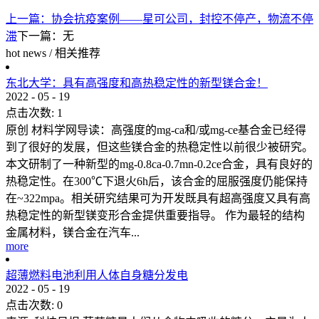
上一篇：
协会抗疫案例——星可公司，封控不停产，物流不停
滞
下一篇：无
hot news
/
相关推荐
东北大学：具有高强度和高热稳定性的新型镁合金！
2022
-
05
-
19
点击次数:
1
原创 材料学网导读：高强度的mg-ca和/或mg-ce基合金已经得
到了很好的发展，但这些镁合金的热稳定性以前很少被研究。
本文研制了一种新型的mg-0.8ca-0.7mn-0.2ce合金，具有良好的
热稳定性。在300℃下退火6h后，该合金的屈服强度仍能保持
在~322mpa。相关研究结果可为开发既具有超高强度又具有高
热稳定性的新型镁变形合金提供重要指导。 作为最轻的结构
金属材料，镁合金在汽车...
more
超薄燃料电池利用人体自身糖分发电
2022
-
05
-
19
点击次数:
0