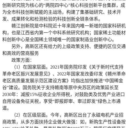
创新研究院为核心的“两院四中心”核心科技创新平台集群，成
为全市科技创新赋能的主战场，构建了集基础研究、技术开
发、成果转化和检测检验的科技创新全链条体系。
赣江创新院是中科院近十年来国内唯一新增的国家科研机
构，也是江西省内第一个中科系统研究机构；国家稀土功能材
料创新中心是全国稀土领域唯一的国家制造业创新中心。
另外，高新区还有给力的上级政策支持、便捷的区位交通
和高效的营商服务
政策方面：
（1）在国家层面。2021年国务院印发《关于新时代支持
革命老区振兴发展意见》、2022年国家发改委印发《赣州革命
老区高质量发展示范区建设方案》均指出加快推进“中国稀金
谷”建设。国务院关于支持赣南等原中央苏区的政策延长至
2030年：减按15%征收企业所得税，对鼓励类及优势产业进口
自用设备免征关税，享受“即报即审、审过即发”绿色上市通
道。
（2）在区级层面。今年，高新区出台了永磁电机产业招
商政策，从多方面扶持企业做大做强：如，新购生产性设备按