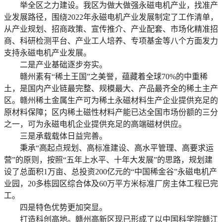
举全区之力建设。我区为做大做强永磁电机产业，找准产
业发展路径，围绕2022年永磁电机产业发展制定了工作清单，
从产业规划、招商政策、宣传推介、产业配套、市场化精准招
商、科研检测平台、产业工人培养、专项基金等八个方面发力
支持永磁电机产业发展。
二是产业基础逐步夯实。
赣州素有“稀土王国”之美誉，蕴藏着全球70%的中重稀
土，是国内产业链最完整、规模最大、产品最齐全的稀土主产
区。赣州稀土金属生产可为稀土永磁材料生产企业提供充足的
原材料保障；区内稀土磁性材料产能已达全国市场份额的三分
之一，可为永磁电机企业提供充足的高端磁材供应。
三是承载载体日益完善。
秉承“高起点规划、高标准建设、高水平管理、高要求运
营”的原则，按照“五年上水平、十年大发展”的思路，规划建
设了总面积1万亩、总投资200亿元的“中国稀金谷”永磁电机产
业园，20多栋园区综合体及60万平方米标准厂房主体工程已完
工。
四是特色优势更加突显。
打造科创高地。赣州高新区现已形成了以中国科学院赣江