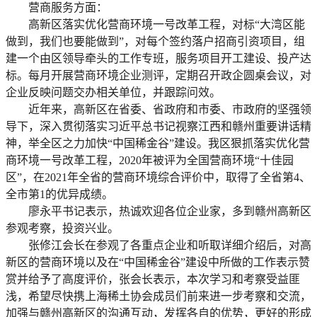
营商服务方面：
高新区落实优化营商环境一号改革工程，对标“大湾区能
做到，我们也要能做到”，对每个签约落户招商引资项目，组
建一个由区领导牵头的工作专班，服务项目开工建设、投产达
标。每月开展营商环境企业测评，定期召开政企圆桌会议，对
企业反映问题交办相关单位，并跟踪问效。
近年来，高新区在省委、省政府和市委、市政府的坚强领
导下，深入贯彻落实习近平总书记视察江西和赣州重要讲话精
神，举全区之力加快“中国稀金谷”建设。我区狠抓落实优化营
商环境一号改革工程，2020年被评为全国营商环境“十佳园
区”，在2021年全省的营商环境综合评价中，取得了全省第4、
全市第1的优异成绩。
廖永平书记表示，热诚欢迎各位企业家，多到赣州高新区
参观考察，投资兴业。
张修江会长在参观了各重点企业和听取详细介绍后，对高
新区的营商环境以及在“中国稀金谷”建设中所做的工作表示赞
赏并给予了高度评价，张会长表示，本次学习和考察受益匪
浅，希望尽快携上海稀土协会成员们前来进一步考察和交流，
加强与赣州高新区的沟通互动，发挥各自的优势，更好的形成