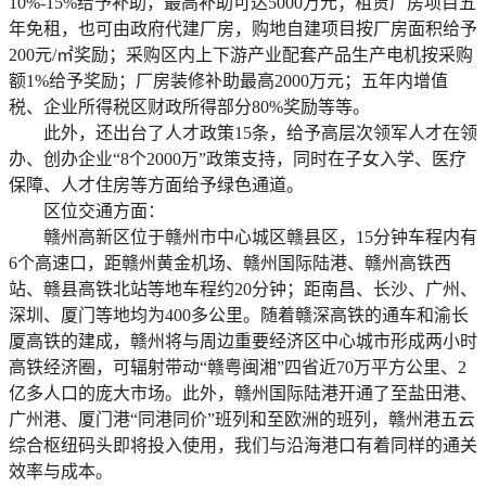
10%-15%给予补助，最高补助可达5000万元；租赁厂房项目五
年免租，也可由政府代建厂房，购地自建项目按厂房面积给予
200元/㎡奖励；采购区内上下游产业配套产品生产电机按采购
额1%给予奖励；厂房装修补助最高2000万元；五年内增值
税、企业所得税区财政所得部分80%奖励等等。
此外，还出台了人才政策15条，给予高层次领军人才在领
办、创办企业“8个2000万”政策支持，同时在子女入学、医疗
保障、人才住房等方面给予绿色通道。
区位交通方面：
赣州高新区位于赣州市中心城区赣县区，15分钟车程内有
6个高速口，距赣州黄金机场、赣州国际陆港、赣州高铁西
站、赣县高铁北站等地车程约20分钟；距南昌、长沙、广州、
深圳、厦门等地均为400多公里。随着赣深高铁的通车和渝长
厦高铁的建成，赣州将与周边重要经济区中心城市形成两小时
高铁经济圈，可辐射带动“赣粤闽湘”四省近70万平方公里、2
亿多人口的庞大市场。此外，赣州国际陆港开通了至盐田港、
广州港、厦门港“同港同价”班列和至欧洲的班列，赣州港五云
综合枢纽码头即将投入使用，我们与沿海港口有着同样的通关
效率与成本。