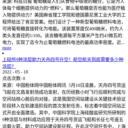
来源: 科技日报 葡萄糖是人们从食物中吸收的糖分，它是为人
体每个细胞提供动力的“燃料”。那么葡萄糖是否也能为医疗植
入物提供动力？美国麻省理工学院和德国慕尼黑工业大学的工
程师给出了肯定答案。他们设计了一种新型葡萄糖燃料电池，
可将葡萄糖直接转化为电能。该装置厚度仅400纳米，约为人
类头发直径的1/100。该含糖电源每平方厘米产生约43微瓦的
电力，实现了迄今为止葡萄糖燃料电池的最高功率密度。近...
more
上硅所9种涂层助力天舟四号升空！航空航天到底需要多少种
涂层？
2022
-
05
-
18
点击次数:
0
来源：中国粉体网中国粉体网讯 5月10日凌晨，天舟四号货运
飞船在文昌发射场成功发射，在历经数小时飞行后顺利完成与
空间站核心舱后向对接，这是我国空间站建设从关键技术验证
阶段转入在轨建造阶段的首次发射任务，标志着中国空间站正
式开启全面建造。其中，中国科学院上海硅酸盐研究所研制的
9种涂层与材料成功应用于天舟四号货运飞船和长征七号遥五
运载火箭，助力空间站建设新征程。在此次空间任务中，上海