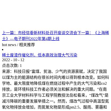
上一篇：
市经信委新材料处召开座谈交流会
下一篇：
《上海稀
土》—电子期刊2022年第4期上线
hot news
/
相关推荐
稀土废渣作催化剂，低本高效治理大气污染
2022
-
10
-
12
点击次数:
1
来源：科技日报“富煤、贫油、少气的资源禀赋，决定了我国
以煤为主的能源结构在很长时间内难以得到根本改变。如何科
学地、最大限度地降低煤在燃烧过程中产生的大气污染和co2
排放，是环境科技工作者必须关注和解决的重大问题。”在南
京工业大学材料科学与工程学院教授沈岳松看来，“煤改气”是
减污降碳的重要发展举措之一。然而，煤改气过程中高温型氮
氧化物排放会增加，而氮氧化物是形成pm2.5、酸雨、雾霾和