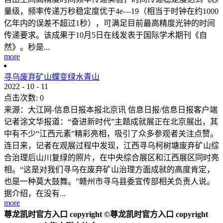
量级，频率传递万秒稳定度优于4e—19（相当于时钟在约1000
亿年内的误差不超过1秒），可满足目前最高精度光钟的时间
传递要求。该成果于10月5日在线发表于国际学术期刊《自
然》。秒是...
more
寻乌废弃矿山蝶变绿水青山
2022
-
10
-
11
点击次数:
0
来源：大江网-信息日报本报北京讯 信息日报/信息日报客户端
记者涂文华报道：“奋进新时代”主题成就展正在北京展出，其
中有不少“江西元素”精彩亮相，吸引了众多参观者关注点赞。
连日来，记者在观展过程中发现，江西寻乌柯树塘废弃矿山综
合治理后山川复绿的照片，在中央综合展区和江西展区同时亮
相。“这是对我们寻乌在废弃矿山治理方面成就的高度肯定，
也是一种莫大鼓舞。”赣州市寻乌县委宣传部相关负责人说。
据介绍，在没有...
more
尊龙凯时官方入口 copyright ©尊龙凯时官方入口 copyright