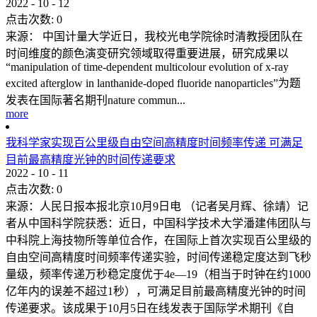
2022
-
10
-
12
点击次数:
0
来源： 中国计量大学近日，我校光电学院徐时清教授团队在
时间维度的颜色演变研究领域取得重要进展，研究成果以
“manipulation of time-dependent multicolour evolution of x-ray
excited afterglow in lanthanide-doped fluoride nanoparticles”为题
发表在国际著名期刊nature commun...
more
我科学家实现百公里级自由空间高精度时间频率传递 可满足
目前最高精度光钟的时间传递要求
2022
-
10
-
11
点击次数:
0
来源：人民日报本报北京10月9日电 （记者吴月辉、徐靖）记
者从中国科学院获悉：近日，中国科学技术大学潘建伟团队与
中科院上海技物所等单位合作，在国际上首次实现百公里级的
自由空间高精度时间频率传递实验，时间传递稳定度达到飞秒
量级，频率传递万秒稳定度优于4e—19（相当于时钟在约1000
亿年内的误差不超过1秒），可满足目前最高精度光钟的时间
传递要求。该成果于10月5日在线发表于国际学术期刊《自