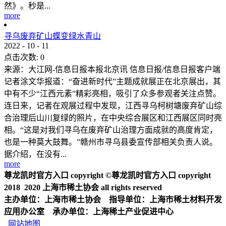
然》。秒是...
more
寻乌废弃矿山蝶变绿水青山
2022
-
10
-
11
点击次数:
0
来源：大江网-信息日报本报北京讯 信息日报/信息日报客户端
记者涂文华报道：“奋进新时代”主题成就展正在北京展出，其
中有不少“江西元素”精彩亮相，吸引了众多参观者关注点赞。
连日来，记者在观展过程中发现，江西寻乌柯树塘废弃矿山综
合治理后山川复绿的照片，在中央综合展区和江西展区同时亮
相。“这是对我们寻乌在废弃矿山治理方面成就的高度肯定，
也是一种莫大鼓舞。”赣州市寻乌县委宣传部相关负责人说。
据介绍，在没有...
more
尊龙凯时官方入口 copyright ©尊龙凯时官方入口 copyright
2018 2020 上海市稀土协会 all rights reserved
主办单位：上海市稀土协会 指导单位：上海市稀土材料开发
应用办公室 承办单位：上海稀土产业促进中心
网站地图