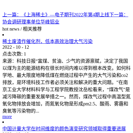
上一篇：
《上海稀土》—电子期刊2022年第4期上线
下一篇：
协会调研理事单位华峰铝业
hot news
/
相关推荐
稀土废渣作催化剂，低本高效治理大气污染
2022
-
10
-
12
点击次数:
1
来源：科技日报“富煤、贫油、少气的资源禀赋，决定了我国
以煤为主的能源结构在很长时间内难以得到根本改变。如何科
学地、最大限度地降低煤在燃烧过程中产生的大气污染和co2
排放，是环境科技工作者必须关注和解决的重大问题。”在南
京工业大学材料科学与工程学院教授沈岳松看来，“煤改气”是
减污降碳的重要发展举措之一。然而，煤改气过程中高温型氮
氧化物排放会增加，而氮氧化物是形成pm2.5、酸雨、雾霾和
臭氧等污染物的...
more
中国计量大学在时间维度的颜色演变研究领域取得重要进展