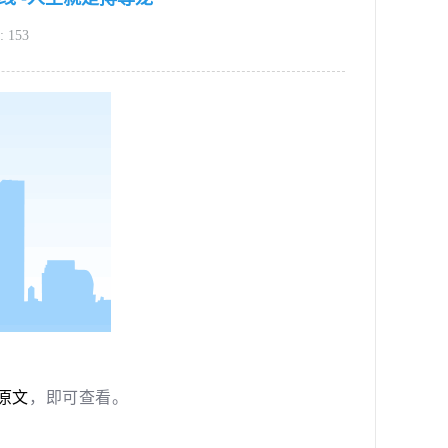
:
153
原文
，即可查看。