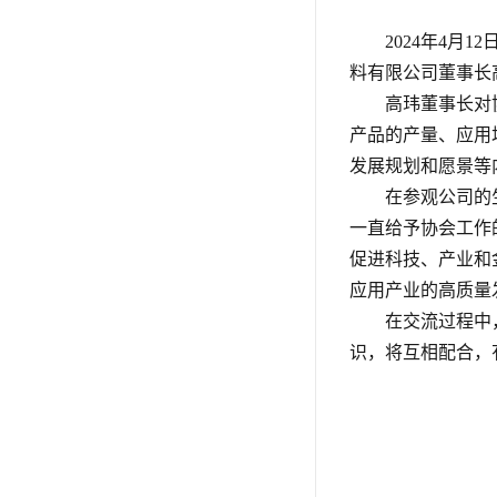
2024年4
料有限公司董事长
高玮董事长对
产品的产量、应用
发展规划和愿景等
在参观公司的
一直给予协会工作
促进科技、产业和
应用产业的高质量
在交流过程中
识，将互相配合，