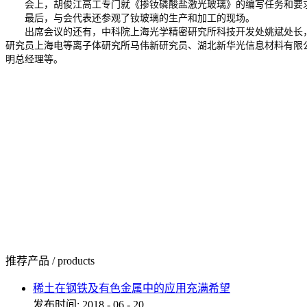
会上，胡俊江高工专门就《掺钕磷酸盐激光玻璃》的编写任务和要求
最后，与会代表还参观了钕玻璃的生产和加工的现场。
出席会议的还有，中科院上海光学精密研究所科技开发处姚斌处长，
研究员上海电等离子体研究所马伟新研究员、湖北新华光信息材料有限
明总经理等。
推荐产品
/
products
稀土在钢铁及有色金属中的应用充满希望
发布时间:
2018
-
06
-
20