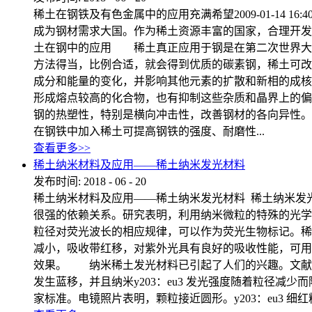
稀土在钢铁及有色金属中的应用充满希望2009-01-14
成为钢材需求大国。作为稀土资源丰富的国家，合理开
土在钢中的应用 稀土真正应用于钢是在第二次世界大
方法得当，比例合适，就会得到优质的碳素钢，稀土可
成分和能量的变化，并影响其他元素的扩散和新相的成核
形成熔点较高的化合物，也有抑制这些杂质和晶界上的偏
钢的热塑性，特别是横向冲击性，改善钢材的各向异性
在钢铁中加入稀土可提高钢铁的强度、耐磨性...
查看更多>>
稀土纳米材料及应用——稀土纳米发光材料
发布时间:
2018
-
06
-
20
稀土纳米材料及应用——稀土纳米发光材料 稀土纳米
很强的依赖关系。研究表明，利用纳米微粒的特殊的光学特性
粒径对荧光波长的相应规律，可以作为荧光生物标记。稀土纳
减小，吸收带红移，对紫外光具有良好的吸收性能，可用
效果。 纳米稀土发光材料已引起了人们的兴趣。文献中报导
发生蓝移，并且纳米y203：eu3 发光强度随着粒径减少而降
家标准。电镜照片表明，颗粒接近圆形。y203：eu3 细