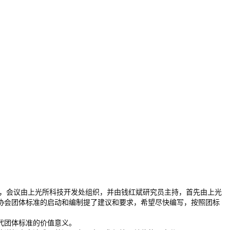
开，会议由上光所科技开发处组织，并由钱红斌研究员主持，首先由上光
协会团体标准的启动和编制提了建议和要求，希望尽快编写，按照团标
代团体标准的价值意义。