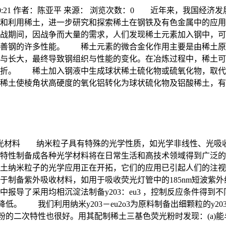
 16:40:21 作者：陈亚平 来源： 浏览次数：0 近年来，我
发和利用稀土，进一步研究和探索稀土在钢铁及有色金属中的应
战期间，因战争而大量的需求，人们发现稀土元素加入钢中，可
改善钢的许多性能。 稀土元素的微合金化作用主要是由稀土原
与长大，最终导致钢组织与性能的变化。在冶炼过程中，稀土可
折。 稀土加入钢液中生成球状稀土硫化物或硫氧化物，取代容
。稀土使棱角状高硬度的氧化铝转化为球状硫化物及铝酸稀土，
发光材料 纳米粒子具有特殊的光学性质，如光学非线性、光吸
制备成各种光学材料将在日常生活和高技术领域得到广泛的应用。如
米粒子的光学应用正在开拓，它们的应用已引起人们的注视。ceo
于制备紫外吸收材料，如用于吸收荧光灯管中的185nm短波紫
了采用均相沉淀法制备y203：eu3 ，控制反应条件得到不同粒
低。 我们利用纳米y203－eu2o3为原料制备出细颗粒的y203
红粉的二次特性也很好。用其配制稀土三基色荧光粉时发现：(a)能与