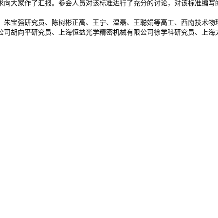
向大家作了汇报。参会人员对该标准进行了充分的讨论，对该标准编写的
朱宝强研究员、陈树彬正高、王宁、温磊、王聪娟等高工、西南技术物理
公司胡向平研究员、上海恒益光学精密机械有限公司徐学科研究员、上海