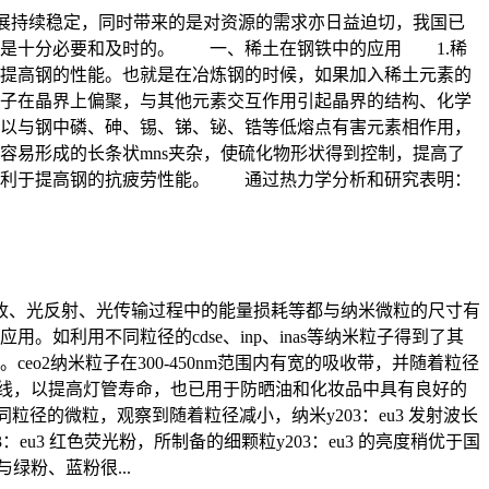
国经济发展持续稳定，同时带来的是对资源的需求亦日益迫切，我国已
用是十分必要和及时的。 一、稀土在钢铁中的应用 1.稀
提高钢的性能。也就是在冶炼钢的时候，如果加入稀土元素的
子在晶界上偏聚，与其他元素交互作用引起晶界的结构、化学
以与钢中磷、砷、锡、锑、铋、锆等低熔点有害元素相作用，
易形成的长条状mns夹杂，使硫化物形状得到控制，提高了
有利于提高钢的抗疲劳性能。 通过热力学分析和研究表明：
收、光反射、光传输过程中的能量损耗等都与纳米微粒的尺寸有
利用不同粒径的cdse、inp、inas等纳米粒子得到了其
2纳米粒子在300-450nm范围内有宽的吸收带，并随着粒径
外线，以提高灯管寿命，也已用于防晒油和化妆品中具有良好的
径的微粒，观察到随着粒径减小，纳米y203：eu3 发射波长
：eu3 红色荧光粉，所制备的细颗粒y203：eu3 的亮度稍优于国
绿粉、蓝粉很...