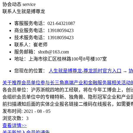
协会动态
service
联系人生就是搏尊龙
客服服务电话：021-64321087
商业服务电话：13918059423
技术服务电话：13918059423
联系人：崔老师
服务邮箱：
shxtb@163.com
地址：上海市徐汇区桂林路100号8号楼107室
您现在的位置：
人生就是搏尊龙-尊龙凯时官方入口
→
关于推荐会员单位参与长三角高端产业和金融服务展相关活动
各会员单位：沪苏浙皖四地的工经联，将在今年工博会上，创设
会组织会员单位中的专精特新、独角兽、隐形冠军企业和产业园
前扫描通知后面的实体企业报名链接二维码在线报名，如需要帮助
发布时间:
2021
-
08
-
05
浏览次数：
3
查看详情>>
关于新加入会员的通告