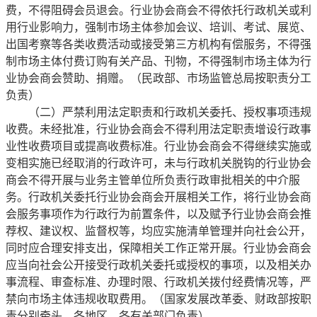
费，不得阻碍会员退会。行业协会商会不得依托行政机关或利
用行业影响力，强制市场主体参加会议、培训、考试、展览、
出国考察等各类收费活动或接受第三方机构有偿服务，不得强
制市场主体付费订购有关产品、刊物，不得强制市场主体为行
业协会商会赞助、捐赠。（民政部、市场监管总局按职责分工
负责）
（二）严禁利用法定职责和行政机关委托、授权事项违规
收费。未经批准，行业协会商会不得利用法定职责增设行政事
业性收费项目或提高收费标准。行业协会商会不得继续实施或
变相实施已经取消的行政许可，未与行政机关脱钩的行业协会
商会不得开展与业务主管单位所负责行政审批相关的中介服
务。行政机关委托行业协会商会开展相关工作，将行业协会商
会服务事项作为行政行为前置条件，以及赋予行业协会商会推
荐权、建议权、监督权等，均应实施清单管理并向社会公开，
同时应合理安排支出，保障相关工作正常开展。行业协会商会
应当向社会公开接受行政机关委托或授权的事项，以及相关办
事流程、审查标准、办理时限、行政机关拨付经费情况等，严
禁向市场主体违规收取费用。（国家发展改革委、财政部按职
责分别牵头，各地区、各有关部门负责）