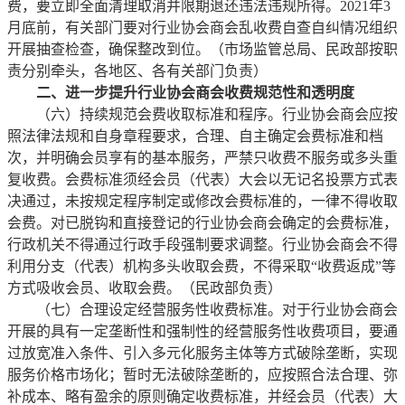
费，要立即全面清理取消并限期退还违法违规所得。2021年3
月底前，有关部门要对行业协会商会乱收费自查自纠情况组织
开展抽查检查，确保整改到位。（市场监管总局、民政部按职
责分别牵头，各地区、各有关部门负责）
二、进一步提升行业协会商会收费规范性和透明度
（六）持续规范会费收取标准和程序。行业协会商会应按
照法律法规和自身章程要求，合理、自主确定会费标准和档
次，并明确会员享有的基本服务，严禁只收费不服务或多头重
复收费。会费标准须经会员（代表）大会以无记名投票方式表
决通过，未按规定程序制定或修改会费标准的，一律不得收取
会费。对已脱钩和直接登记的行业协会商会确定的会费标准，
行政机关不得通过行政手段强制要求调整。行业协会商会不得
利用分支（代表）机构多头收取会费，不得采取“收费返成”等
方式吸收会员、收取会费。（民政部负责）
（七）合理设定经营服务性收费标准。对于行业协会商会
开展的具有一定垄断性和强制性的经营服务性收费项目，要通
过放宽准入条件、引入多元化服务主体等方式破除垄断，实现
服务价格市场化；暂时无法破除垄断的，应按照合法合理、弥
补成本、略有盈余的原则确定收费标准，并经会员（代表）大