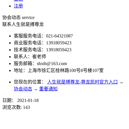
注册
协会动态
service
联系人生就是搏尊龙
客服服务电话：021-64321087
商业服务电话：13918059423
技术服务电话：13918059423
联系人：崔老师
服务邮箱：
shxtb@163.com
地址：上海市徐汇区桂林路100号8号楼107室
您现在的位置：
人生就是搏尊龙-尊龙凯时官方入口
→
协会动态
→
重要通知
日期：
2021-01-18
浏览次数:
143