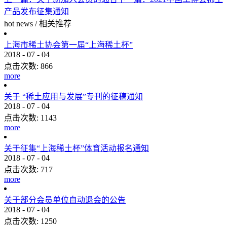
产品发布征集通知
hot news
/
相关推荐
上海市稀土协会第一届“上海稀土杯”
2018
-
07
-
04
点击次数:
866
more
关于 “稀土应用与发展”专刊的征稿通知
2018
-
07
-
04
点击次数:
1143
more
关于征集“上海稀土杯”体育活动报名通知
2018
-
07
-
04
点击次数:
717
more
关于部分会员单位自动退会的公告
2018
-
07
-
04
点击次数:
1250