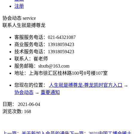
注册
协会动态
service
联系人生就是搏尊龙
客服服务电话：021-64321087
商业服务电话：13918059423
技术服务电话：13918059423
联系人：崔老师
服务邮箱：
shxtb@163.com
地址：上海市徐汇区桂林路100号8号楼107室
您现在的位置：
人生就是搏尊龙-尊龙凯时官方入口
→
协会动态
→
重要通知
日期：
2021-06-04
浏览次数:
168
上一篇：
关于新加入会员的通告
下一篇：
2021中国工博会稀土