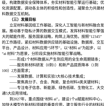
级，构建数据安全保障体系，夯实材料智能引擎运行基础；优
化资源配置，调动各主体的积极性和创造性，凝聚合力共建材
料数据交互机制。
（三）发展目标
立足材料基因组工作基础，深化人工智能与新材料融合发
展。推动基于隐私计算的数据交互模式，发挥材料智能引擎强
大的赋能作用，服务国家战略，构筑上海优势。按照“12345”
的工作路径，紧扣材料数据供应链的基础设施、数据库、交互
平台、产品设计、材料应用“5环节”，以“材料 ai”为起步，以
“ai 材料”为愿景，分阶段实施材料智能引擎战略。
——形成1个材料数据从产生到应用的全生命周期链条；
——服务新材料研发（0到1）和新产品提质降本（1到
100）2方面需求；
——发展数据、计算和实验3大核心技术集成；
——聚焦高分子、合金、陶瓷、复合材料4类关键材料；
——专注电子信息、新能源、绿色低碳、生物化工、大交
通5大应用领域。
到2027年，重点围绕“材料 ai”，建设1个ai赋能材料中心，
加快大模型在新材料领域的垂类应用，建立服务行业的材料科