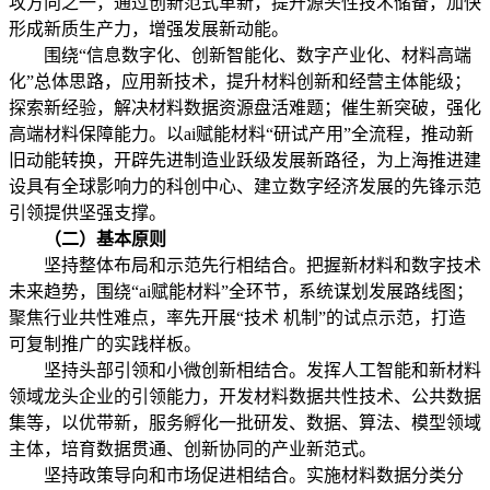
攻方向之一，通过创新范式革新，提升源头性技术储备，加快
形成新质生产力，增强发展新动能。
围绕“信息数字化、创新智能化、数字产业化、材料高端
化”总体思路，应用新技术，提升材料创新和经营主体能级；
探索新经验，解决材料数据资源盘活难题；催生新突破，强化
高端材料保障能力。以ai赋能材料“研试产用”全流程，推动新
旧动能转换，开辟先进制造业跃级发展新路径，为上海推进建
设具有全球影响力的科创中心、建立数字经济发展的先锋示范
引领提供坚强支撑。
（二）基本原则
坚持整体布局和示范先行相结合。把握新材料和数字技术
未来趋势，围绕“ai赋能材料”全环节，系统谋划发展路线图；
聚焦行业共性难点，率先开展“技术 机制”的试点示范，打造
可复制推广的实践样板。
坚持头部引领和小微创新相结合。发挥人工智能和新材料
领域龙头企业的引领能力，开发材料数据共性技术、公共数据
集等，以优带新，服务孵化一批研发、数据、算法、模型领域
主体，培育数据贯通、创新协同的产业新范式。
坚持政策导向和市场促进相结合。实施材料数据分类分