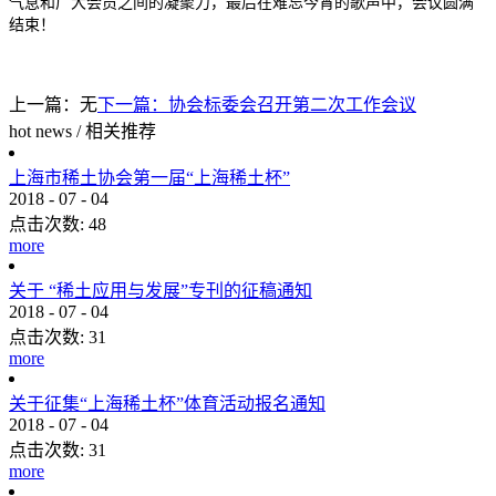
气息和广大会员之间的凝聚力，最后在难忘今宵的歌声中，会议圆满
结束！
上一篇：无
下一篇：
协会标委会召开第二次工作会议
hot news
/
相关推荐
上海市稀土协会第一届“上海稀土杯”
2018
-
07
-
04
点击次数:
48
more
关于 “稀土应用与发展”专刊的征稿通知
2018
-
07
-
04
点击次数:
31
more
关于征集“上海稀土杯”体育活动报名通知
2018
-
07
-
04
点击次数:
31
more