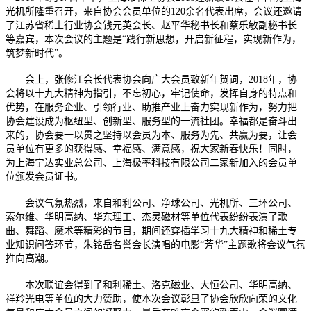
光机所隆重召开，来自协会会员单位的120余名代表出席，会议还邀请
了江苏省稀土行业协会钱元英会长、赵平华秘书长和蔡乐敏副秘书长
等嘉宾，本次会议的主题是“践行新思想，开启新征程，实现新作为，
筑梦新时代”。
会上，张修江会长代表协会向广大会员致新年贺词，2018年，协
会将以十九大精神为指引，不忘初心，牢记使命，发挥自身的特点和
优势，在服务企业、引领行业、助推产业上奋力实现新作为，努力把
协会建设成为枢纽型、创新型、服务型的一流社团。幸福都是奋斗出
来的，协会要一以贯之坚持以会员为本、服务为先、共赢为要，让会
员单位有更多的获得感、幸福感、满意感，祝大家新春快乐！同时，
为上海宁达实业总公司、上海极率科技有限公司二家新加入的会员单
位颁发会员证书。
会议气氛热烈，来自和利公司、净球公司、光机所、三环公司、
索尔维、华明高纳、华东理工、杰灵磁材等单位代表纷纷表演了歌
曲、舞蹈、魔术等精彩的节目，期间还穿插学习十九大精神和稀土专
业知识问答环节，朱铭岳名誉会长演唱的电影“芳华”主题歌将会议气氛
推向高潮。
本次联谊会得到了和利稀土、洛克磁业、大恒公司、华明高纳、
祥羚光电等单位的大力赞助，使本次会议彰显了协会欣欣向荣的文化