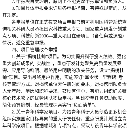
7. 申报项目受理后，原则上不能更改申报单位和负责人。
8. 项目具体申报要求详见各申报指南，有特殊规定的，从
其规定。
各申报单位在正式提交项目申报书前可利用国科管系统查
询相关科研人员承担国家科技重大专项、国家重点研发计划重
点专项、科技创新2030—重大项目在研项目（含任务或课题）
情况，避免重复申报。
四、项目管理改革举措
1. 关于“揭榜挂帅”项目。为切实提升科研投入绩效、强化
重大创新成果的“实战性”，重点研发计划聚焦高质量发展亟
需、应用导向鲜明、最终用户明确的攻关任务，设立“揭榜挂
帅”项目。突出最终用户作用，实施签订“军令状”“里程碑”考
核等管理方式。对揭榜单位无注册时间要求，对揭榜团队负责
人无年龄、学历和职称要求，鼓励有信心、有能力组织好关键
核心技术攻坚的优势团队积极申报。明确榜单任务资助额度，
简化预算编制，经费管理探索实行“负面清单”。
2. 关于青年科学家项目。为给青年科研人员创造更多机会
组织实施国家目标导向的重大研发任务，重点研发计划设立青
年科学家项目。根据领域和专项特点，采取专设青年科学家项