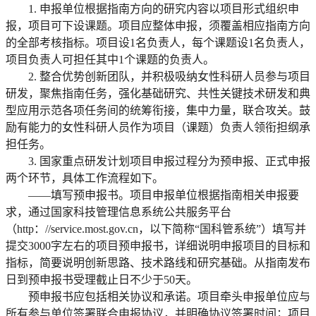
1. 申报单位根据指南方向的研究内容以项目形式组织申
报，项目可下设课题。项目应整体申报，须覆盖相应指南方向
的全部考核指标。项目设1名负责人，每个课题设1名负责人，
项目负责人可担任其中1个课题的负责人。
2. 整合优势创新团队，并积极吸纳女性科研人员参与项目
研发，聚焦指南任务，强化基础研究、共性关键技术研发和典
型应用示范各项任务间的统筹衔接，集中力量，联合攻关。鼓
励有能力的女性科研人员作为项目（课题）负责人领衔担纲承
担任务。
3. 国家重点研发计划项目申报过程分为预申报、正式申报
两个环节，具体工作流程如下。
——填写预申报书。项目申报单位根据指南相关申报要
求，通过国家科技管理信息系统公共服务平台
（http：//service.most.gov.cn，以下简称“国科管系统”）填写并
提交3000字左右的项目预申报书，详细说明申报项目的目标和
指标，简要说明创新思路、技术路线和研究基础。从指南发布
日到预申报书受理截止日不少于50天。
预申报书应包括相关协议和承诺。项目牵头申报单位应与
所有参与单位签署联合申报协议，并明确协议签署时间；项目