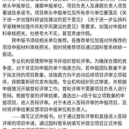
牵头申报单位、课题申报单位、项目负责人及课题负责人须签
署诚信承诺书，项目牵头申报单位及所有参与单位要落实《关
于进一步加强科研诚信建设的若干意见》《关于进一步弘扬科
学家精神加强作风和学风建设的意见》等要求，加强对申报材
料审核把关，杜绝夸大不实，甚至弄虚作假。
预申报书须经相关单位推荐。各推荐单位加强对所推荐的
项目申报材料审核把关，按时将推荐项目通过国科管系统统一
报送。
专业机构受理预申报书并组织首轮评审。为确保合理的竞
争度，对于非定向申报的单个指南方向，若申报团队数量不多
于拟支持的项目数量，该指南方向不启动后续项目评审立项程
序，择期重新研究发布指南。专业机构组织形式审查，并根据
申报情况开展首轮评审工作。首轮评审不需要项目负责人进行
答辩。根据专家的评审结果，遴选出3~4倍于拟立项数量的申
报项目，进入答辩评审。对于未进入答辩评审的申报项目，及
时将评审结果反馈项目申报单位和负责人。
——填写正式申报书。对于通过首轮评审和直接进入答辩
评审的项目申请，通过国科管系统填写并提交项目正式申报