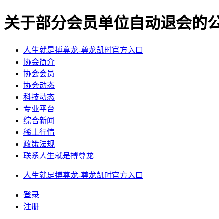
关于部分会员单位自动退会的公
人生就是搏尊龙-尊龙凯时官方入口
协会简介
协会会员
协会动态
科技动态
专业平台
综合新闻
稀土行情
政策法规
联系人生就是搏尊龙
人生就是搏尊龙-尊龙凯时官方入口
登录
注册