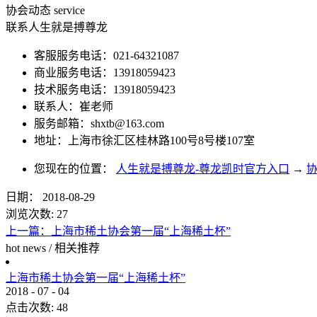
协会动态
service
联系人生就是搏尊龙
客服服务电话：021-64321087
商业服务电话：13918059423
技术服务电话：13918059423
联系人：崔老师
服务邮箱：
shxtb@163.com
地址：上海市徐汇区桂林路100号8号楼107室
您现在的位置：
人生就是搏尊龙-尊龙凯时官方入口
→
日期：
2018-08-29
浏览次数:
27
上一篇：
上海市稀土协会第一届“上海稀土杯”
hot news
/
相关推荐
上海市稀土协会第一届“上海稀土杯”
2018
-
07
-
04
点击次数:
48