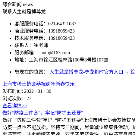
综合新闻
news
联系人生就是搏尊龙
客服服务电话：021-64321087
商业服务电话：13918059423
技术服务电话：13918059423
联系人：崔老师
服务邮箱：
shxtb@163.com
地址：上海市徐汇区桂林路100号8号楼107室
您现在的位置：
人生就是搏尊龙-尊龙凯时官方入口
→
上海市稀土协会恭祝虎年新春快乐！
发布时间:
2022
-
01
-
30
浏览次数：
27
查看详情>>
做好“防疫三件套”，牢记“防护五还要”
做好 “防疫三件套”牢记 “防护五还要”上海市稀土协会友
防疫一点也不能放松。坚持节日期间，尽量减少聚集性活动，加
离还要留、咳嗽喷嚏还要遮、双手还要经常洗、窗户还要尽量