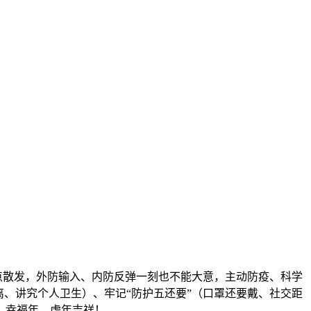
多点散发，外防输入、内防反弹一刻也不能大意，主动防疫、科学
、讲究个人卫生）、牢记“防护五还要”（口罩还要戴、社交距
、幸福年、虎年吉祥！