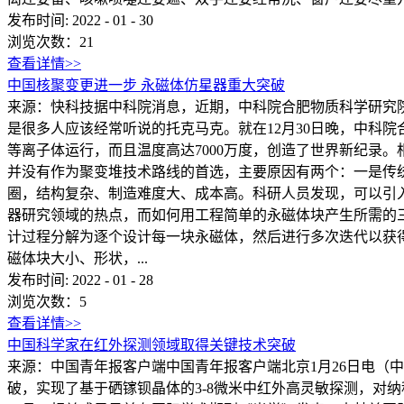
发布时间:
2022
-
01
-
30
浏览次数：
21
查看详情>>
中国核聚变更进一步 永磁体仿星器重大突破
来源：快科技据中科院消息，近期，中科院合肥物质科学研究
是很多人应该经常听说的托克马克。就在12月30日晚，中科院合
等离子体运行，而且温度高达7000万度，创造了世界新纪录
并没有作为聚变堆技术路线的首选，主要原因有两个：一是传
圈，结构复杂、制造难度大、成本高。科研人员发现，可以引
器研究领域的热点，而如何用工程简单的永磁体块产生所需的
计过程分解为逐个设计每一块永磁体，然后进行多次迭代以获
磁体块大小、形状，...
发布时间:
2022
-
01
-
28
浏览次数：
5
查看详情>>
中国科学家在红外探测领域取得关键技术突破
来源：中国青年报客户端中国青年报客户端北京1月26日电（
破，实现了基于硒镓钡晶体的3-8微米中红外高灵敏探测，对