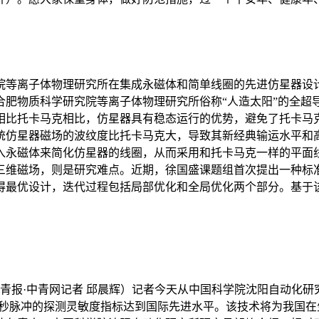
院等离子体物理研究所在集成永磁体和简单线圈的先进仿星器设
肥物质科学研究院等离子体物理研究所俗称“人造太阳”的全超导托
。相比托卡马克相比，仿星器具有稳态运行的优势，避免了托卡
统仿星器磁场的波纹度比托卡马克大，导致其新经典输运水平和
入永磁体来简化仿星器的线圈，从而采用和托卡马克一样的平面
三维磁场，则是研究难点。近期，徐国盛课题组首次提出一种标准
得最优设计，迭代过程包括局部优化和全局优化两个部分。基于
中青报·中青网记者 邱晨辉）记者今天从中国科学院沈阳自动化
纳秒脉冲的探测灵敏度指标达到国际先进水平。该技术将为我国