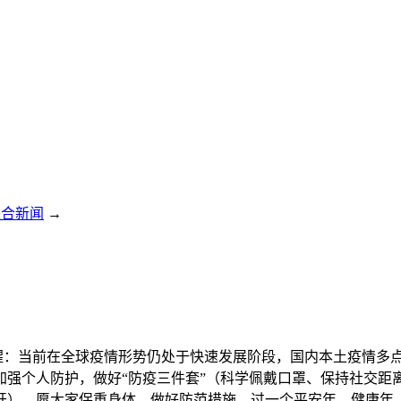
综合新闻
→
情提醒：当前在全球疫情形势仍处于快速发展阶段，国内本土疫情
强个人防护，做好“防疫三件套”（科学佩戴口罩、保持社交距离
开）。愿大家保重身体，做好防范措施，过一个平安年、健康年