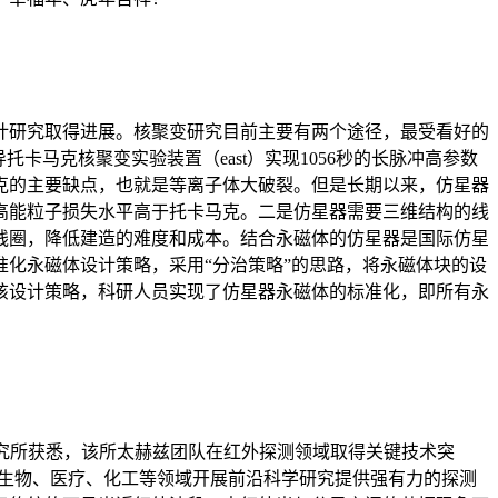
计研究取得进展。核聚变研究目前主要有两个途径，最受看好的
卡马克核聚变实验装置（east）实现1056秒的长脉冲高参数
马克的主要缺点，也就是等离子体大破裂。但是长期以来，仿星器
高能粒子损失水平高于托卡马克。二是仿星器需要三维结构的线
线圈，降低建造的难度和成本。结合永磁体的仿星器是国际仿星
化永磁体设计策略，采用“分治策略”的思路，将永磁体块的设
该设计策略，科研人员实现了仿星器永磁体的标准化，即所有永
研究所获悉，该所太赫兹团队在红外探测领域取得关键技术突
在生物、医疗、化工等领域开展前沿科学研究提供强有力的探测