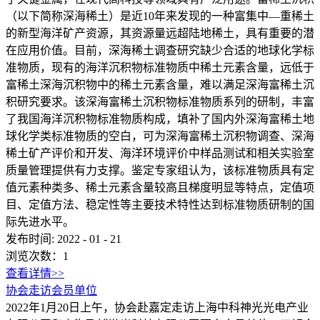
（以下简称深海稀土）是近10年来发现的一种富集中—重稀土
的新型海洋矿产资源，其资源量远超陆地稀土，具有重要的潜
在应用价值。目前，深海稀土调查研究缺少合适的地球化学标
准物质，现有的海洋沉积物标准物质中稀土元素含量，远低于
富稀土深海沉积物中的稀土元素含量，难以满足深海富稀土沉
积研究要求。该深海富稀土沉积物标准物质系列的研制，丰富
了我国海洋沉积物标准物质构成，填补了国内外深海富稀土地
球化学类标准物质的空白，可为深海富稀土沉积物调查、深海
稀土矿产评价和开发、海洋环境评价中样品测试和相关实验室
质量管理提供有力支撑。鉴定专家组认为，该标准物质具有定
值元素种类多、稀土元素含量较高且梯度明显等特点，定值项
目、定值方法、稳定性等主要技术特性达到标准物质研制的国
际先进水平。
发布时间:
2022
-
01
-
21
浏览次数：
1
查看详情>>
协会走访会员单位
2022年1月20日上午，协会赴嘉定走访上海中科神光光电产业