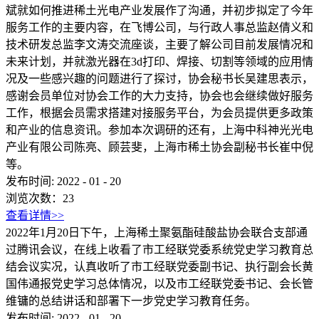
斌就如何推进稀土光电产业发展作了沟通，并初步拟定了今年
服务工作的主要内容，在飞博公司，与行政人事总监赵倩义和
技术研发总监李文涛交流座谈，主要了解公司目前发展情况和
未来计划，并就激光器在3d打印、焊接、切割等领域的应用情
况及一些感兴趣的问题进行了探讨，协会秘书长吴建思表示，
感谢会员单位对协会工作的大力支持，协会也会继续做好服务
工作，根据会员需求搭建对接服务平台，为会员提供更多政策
和产业的信息资讯。参加本次调研的还有，上海中科神光光电
产业有限公司陈亮、顾芸斐，上海市稀土协会副秘书长崔中倪
等。
发布时间:
2022
-
01
-
20
浏览次数：
23
查看详情>>
2022年1月20日下午，上海稀土聚氨酯硅酸盐协会联合支部通
过腾讯会议，在线上收看了市工经联党委系统党史学习教育总
结会议实况，认真收听了市工经联党委副书记、执行副会长黄
国伟通报党史学习总体情况，以及市工经联党委书记、会长管
维镛的总结讲话和部署下一步党史学习教育任务。
发布时间:
2022
-
01
-
20