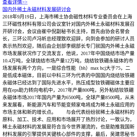
查看详情>>
国内外稀土永磁材料发展研讨会
2018年9月19日，上海市稀土协会磁性材料专业委员会在上海
三环磁性材料有限公司会议室针对国内外稀土永磁材料发展召
开研讨会，会议由崔中倪副秘书长主持，首先由协会名誉会
长，三环公司卢冯昕总经理致欢迎辞，向到会参加的研讨人员
表示热烈欢迎，随后由企划部李纲部长专门就国内外稀土永磁
市场发展状况作了交流发言，他说，2017年中国烧结市场产量
10.4万吨，全球烧结市场产量12万吨，烧结钕铁硼永磁体的市
场发展有两个方向，一是综合性能（bh）max hcj大于75，二
是低成本磁体，目前以中科三环为代表的中国国内烧结钕铁硼
永磁体已经达到了国际先进水平，热压成型钕铁硼磁体主要应
用在eps助力转向电机中，2017年产量800吨，另外粘结钕铁硼
永磁体市场2017年国内产量为6500吨，全球产量8500吨，从未
来发展看，新能源汽车和节能变频家电将成为稀土永磁应用的
市场主体和新的增长点。 与会代表纷纷就稀土永磁材料的
原料、加工、技术、应用和市场展开了热烈讨论，一致认为，
稀土永磁材料的发展是符合当今世界潮流的，也是助推我国新
材料发展的引擎提供关键核心部件的支撑，最后，吴建思秘书