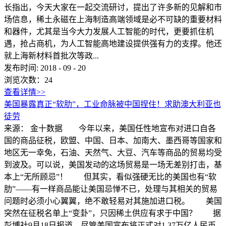
长指出，今天大家在一起交流研讨，提出了许多新的见解和市
场信息，稀土永磁在上海制造高端领域是必不可缺的重要材料
和器件，尤其是当今大力发展人工智能的时代，更要抓住机
遇，抢占商机，为人工智能高地建设提供强有力的支撑。他还
就上海新材料首批次等政...
发布时间:
2018
-
09
-
20
浏览次数：
24
查看详情>>
美国暴露真正“软肋”，工业命脉被中国捏住！求助澳大利亚也
徒劳
来源： 金十数据 今年以来，美国任性地宣布对进口自各
国的商品征税，欧盟、中国、日本、加南大、墨西哥等国家和
地区无一幸免，石油、天然气、大豆、汽车等商品的贸易均受
到波及。可以说，美国发动的这场贸易是一场无差别打击，基
本上“无所顾忌”！ 但其实，看似强硬无比的美国也有“软
肋”——有一样商品能让美国忌惮不已，处理与其相关的贸易
问题时必须小心翼翼，绝不敢轻易对其施加进口税。 美国
突然在征税名单上“变卦”，只因稀土供应有求于中国？ 据
彭博社9月18日报道，尽管美国宣布将正式对1.37万亿人民币