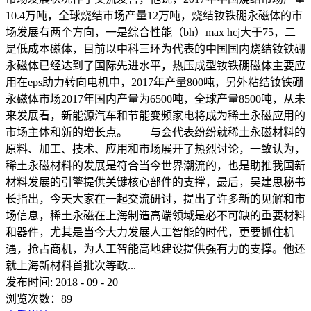
10.4万吨，全球烧结市场产量12万吨，烧结钕铁硼永磁体的市
场发展有两个方向，一是综合性能（bh）max hcj大于75，二
是低成本磁体，目前以中科三环为代表的中国国内烧结钕铁硼
永磁体已经达到了国际先进水平，热压成型钕铁硼磁体主要应
用在eps助力转向电机中，2017年产量800吨，另外粘结钕铁硼
永磁体市场2017年国内产量为6500吨，全球产量8500吨，从未
来发展看，新能源汽车和节能变频家电将成为稀土永磁应用的
市场主体和新的增长点。 与会代表纷纷就稀土永磁材料的
原料、加工、技术、应用和市场展开了热烈讨论，一致认为，
稀土永磁材料的发展是符合当今世界潮流的，也是助推我国新
材料发展的引擎提供关键核心部件的支撑，最后，吴建思秘书
长指出，今天大家在一起交流研讨，提出了许多新的见解和市
场信息，稀土永磁在上海制造高端领域是必不可缺的重要材料
和器件，尤其是当今大力发展人工智能的时代，更要抓住机
遇，抢占商机，为人工智能高地建设提供强有力的支撑。他还
就上海新材料首批次等政...
发布时间:
2018
-
09
-
20
浏览次数：
89