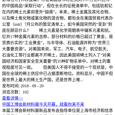
的中国商品“采取行动”，但在长长的征税清单中，包括钪和钇
在内的稀土元素却意外“缺席”。本来，稀土金属及其化合物、
以及稀土氧化物或氯化物的混合物，都包含在美国贸易代表办
公室（ustr）7月公布的暂定清单上，如今美国突然的“变卦”到
底在顾忌什么？ 稀土元素是化学周期表中镧系元素和钪、
钇共17种金属元素的总称，部分材料的价格已超过了黄金，是
货真价实的“工业黄金”，与半导体、石油能源并称为“世界三
大重要资源”。对美国来说，军工、汽车、电子、航空航天、
石油化工等行业都离不开稀土，因此美国将稀土列入了“对美
国经济和国家安全至关重要”的35种矿物名单中，对稀土的重
视程度可见一斑。 但美国人不得不接受的一个现状是，中
国在全球的稀土供应中已占据垄断地位。资料显示，中国不但
是世界上最大的稀土生产国，还是世界上唯...
发布时间:
2018
-
09
-
20
浏览次数：
102
查看详情>>
中国工博会新材料展今天开幕，就看你来不来
本届工博会新材料展新品发布会指导单位是上海市经济和信息