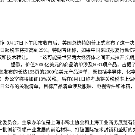
时间9月17日下午股市收市后，美国总统特朗普正式宣布了这一决
月1日起税率将提高到25%。特朗普还称，如果中国采取报复行动伤
产权和技术转让。 “这可能是世界两大经济体之间正式拉开长期
据悉，价值2000亿美元的商品清单涉及6031项产品，占据了中国
办公室发布的长达195页的2000亿美元产品清单，既包括半导体
r）办公室称将加征10%关税，后在8月1日称考虑将关税税率
日公布的关税清单，目标产品清单涉及服装、电视零件和冰箱，加征
化委员会，主承办单位是上海市稀土协会和上海工业商务展览有
一批创新引领产业发展的前沿材料、打破国际技术封锁和垄断的