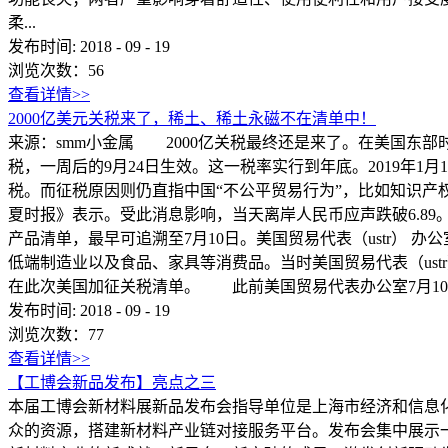
柔...
发布时间:
2018
-
09
-
19
浏览次数：
56
查看详情>>
2000亿美元关税来了，稀土、稀土永磁不在清单中！
来源：smm小金属 2000亿关税最终还是来了。在美国东部
税，一周后的9月24日生效。这一税率实行到年底。2019年1
税。而征税原因则仍直指中国“不公平贸易行为”，比如知识
夏时报》表示。受此消息影响，当天离岸人民币应声跌破6.89。 
产品清单，最早可追溯至7月10日。美国贸易代表（ustr） 
低端制造业以及食品、家具等消费品。当时美国贸易代表（ust
在此次美国加征关税清单。 此前美国贸易代表办公室7月10
发布时间:
2018
-
09
-
19
浏览次数：
77
查看详情>>
【工博会新品发布】亮点之三
本届工博会新材料展新品发布会指导单位是上海市经济和信息
众的资源，搭建新材料产业链对接服务平台。发布会集中展示