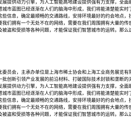
发展提供动力引擎，为人工智能高地建设提供强有力支撑，全面助
城市蓝图已经逐渐在人们的脑海中形成，我们将能清楚能实时了
这些信息，确定最顺畅的交通路线，安排环境最好的约会地点，
要我们拥有一个无处不在的网络，需要在我们周围拥有大量的传
及被盗和受损等各种问题，才能保证我们智慧城市的运转。那么
化委员会，主承办单位是上海市稀土协会和上海工业商务展览有
一批创新引领产业发展的前沿材料、打破国际技术封锁和垄断的
发展提供动力引擎，为人工智能高地建设提供强有力支撑，全面助
城市蓝图已经逐渐在人们的脑海中形成，我们将能清楚能实时了
这些信息，确定最顺畅的交通路线，安排环境最好的约会地点，
要我们拥有一个无处不在的网络，需要在我们周围拥有大量的传
及被盗和受损等各种问题，才能保证我们智慧城市的运转。那么