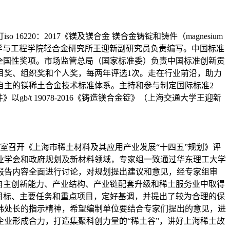
220：2017《镁及镁合金 镁合金铸锭和铸件（magnesium
奖”。该国际标准由材料科学与工程学院轻合金研究所王迎新副研究员负责编写。中国标准
的全国性奖项。市场监管总局（国家标准委）负责中国标准创新贡
目奖、组织奖和个人奖，每两年评选1次。走在行业前沿，助力
自主的镁稀土合金技术标准体系。主持和参与制定国际标准2
以gb/t 19078-2016《铸造镁合金锭》（上海交通大学王迎新
议室召开《上海市稀土材料及其应用产业发展“十四五”规划》评
业学会和政府规划及新材料领域，专家组一致通过华东理工大学
报告内容全面进行讨论，对规划提出建议和意见，经专家组审
自主创新能力、产业结构、产业链配套升级和稀土服务业中取得
目标、主要任务和重点项目，定好基调，并提出了较为合理的保
玮处长的指示精神，希望编制单位要结合专家们提出的意见，进
业形成合力，打造集聚科创力量的“稀土谷”，讲好上海稀土故