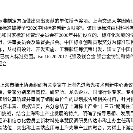
制定方面做出突出贡献的单位授予奖项。上海交通大学因修订iso 16
ingots and castings）》国际标准被授予“2020中国标准创新贡献
局和国家标准化管理委员会在2006年共同设立的、标准化领域
组、评审委员会及监督委员会。中国标准创新贡献奖分为标准项
作，从材料设计、开发实施、工程验证等流程出发，建立了中国
准范围。iso 16220:2017《镁及镁合金 镁合金铸锭和铸件》
...
托，上海市稀土协会组织有关专家在上海先进激光技术创新中心会
单，专家分别来自高校、研究所、龙头企业、国际行业专家、专
家组认真听取并审阅了编制单位作的规划报告和相关材料，针对
内容丰富、数据详实，充分总结了上海稀土产业“十三五”期间在
遇和挑战，结合上海稀土产业发展的特点，明确了指导思想、发展
经济和信息化委员会新材料处李慧民调研员传达市稀土办主任蒋
高站位，突出稀土高端应用与上海先导产业的融合，为稀土下游企