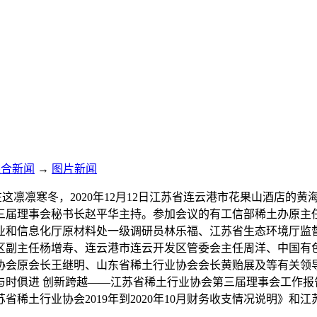
综合新闻
→
图片新闻
”在这凛凛寒冬，2020年12月12日江苏省连云港市花果山酒店
三届理事会秘书长赵平华主持。参加会议的有工信部稀土办原主
业和信息化厅原材料处一级调研员林乐福、江苏省生态环境厅监
区副主任杨增寿、连云港市连云开发区管委会主任周洋、中国有
会原会长王继明、山东省稀土行业协会会长黄贻展及等有关领导
与时俱进 创新跨越——江苏省稀土行业协会第三届理事会工作报
稀土行业协会2019年到2020年10月财务收支情况说明》