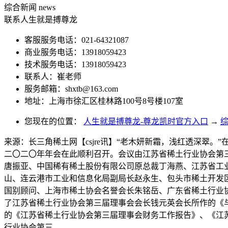
综合新闻
news
联系人生就是搏尊龙
客服服务电话：021-64321087
商业服务电话：13918059423
技术服务电话：13918059423
联系人：崔老师
服务邮箱：
shxtb@163.com
地址：上海市徐汇区桂林路100号8号楼107室
您现在的位置：
人生就是搏尊龙-尊龙凯时官方入口
→
来源：长三角稀土网【csjre讯】“老木妍新霜，浅红透深翠。
二〇二〇年年会在此顺利召开。会议由江苏省稀土行业协会第
唐振亚、中国稀有稀土股份有限公司原总裁丁海燕、江苏省工
山、连云港市工业和信息化局副局长赵永生、包头市稀土开发
国别顾问、上海市稀土协会名誉会长朱铭岳、广东省稀土行业协
了江苏省稀土行业协会第三届理事会会长钱元英会长所作的《
的《江苏省稀土行业协会第三届理事会财务工作报告》、《江苏省
行业协会第三...