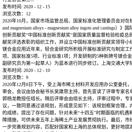
发布时间:
2020
-
12
-
15
浏览次数：
12
2020年10月，国家市场监管总局、国家标准化管理委员会对在标准
and magnesium alloys - magnesium alloy 
创新贡献奖“中国标准创新贡献奖”是国家质量监督检验检疫总
献奖评选表彰的组织工作，并设立中国标准创新贡献奖领导小
镁合金应用近年来，轻合金研究所积极开展标准研究与制定工
项、国家标准5项、行业标准1项；开发研制的5种新牌号镁合金已纳入标
副研究员为第一起草人）为蓝本进行同步修订。上海交通大学轻合
发布时间:
2020
-
12
-
10
浏览次数：
9
2020年12月8日下午，受上海市稀土材料开发应用办公室委
审会，会议由协会秘书长吴建思主持，首先宣读了评审专家名
郭杨龙教授任组长。随后评审会由组长主持，评审过程中，专
议，一致同意通过该规划，形成意见如下：该规划框架合理，
的成绩，提出了存在问题，针对未来“十四五”时期面临的机
障措施，可供未来五年上海稀土产业发展贯彻执行。最后，市
一步完善规划内容，匹配好国家和上海的总体规划，更好地提