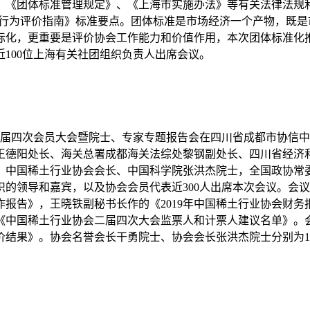
标准管理规定》、《上海市实施办法》等有关法律法规和政策要求，以
第2部分：良好行为评价指南》标准要点。团体标准是市场经济一个产
际化，更重要是评价协会工作能力和价值作用，本次团体标准化
100位上海有关社团组织负责人出席会议。
协会二届四次会员大会暨院士、专家专题报告会在四川省成都市协
王德阳处长、海关总署成都海关法综处黎钢副处长、四川省经济
，中国稀土行业协会会长、中国科学院张洪杰院士，全国政协常
的领导和嘉宾，以及协会会员代表近300人出席本次会议。会
工作报告》，王晓铁副秘书长作的《2019年中国稀土行业协会财
中国稀土行业协会二届四次大会监票人和计票人建议名单》。会
结果》。协会名誉会长干勇院士、协会会长张洪杰院士分别为1