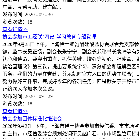
广益、互帮互助、建言献...
发布时间:
2020
-
09
-
30
浏览次数：
18
查看详情>>
协会参加市工经联“四史”学习教育专题党课
2020年9月28日上午，上海稀土聚氨酯硅酸盐协会联合党支
镛，监事长吴正扬，副会长朱宁宁，副会长兼秘书长裴崎等有
初心和使命，要突出重点，抓住关键，增强守初心、担使命，
谈治国理政》第三卷，提出要系统学习，深刻领会和理解重要
服务，我们的力量在党建，尊龙凯时官方入口的优势在联合；
努力做好三件事，完成好今年的各项任务；四是就关于开好市
记约70人参加本次会议。
发布时间:
2020
-
09
-
29
浏览次数：
18
查看详情>>
协会参加团体标准化推进会
2020年9月27日下午，上海市稀土协会参加市经信委、市
剑主持，市经信委综合规划处调研员赵广君，市市场监管局标