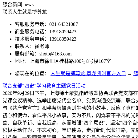
综合新闻
news
联系人生就是搏尊龙
客服服务电话：021-64321087
商业服务电话：13918059423
技术服务电话：13918059423
联系人：崔老师
服务邮箱：
shxtb@163.com
地址：上海市徐汇区桂林路100号8号楼107室
您现在的位置：
人生就是搏尊龙-尊龙凯时官方入口
→
联合支部“四史”学习教育主题党日活动
2020年9月29日下午，上海稀土聚氨酯硅酸盐协会联合党支
党课会议精神、选举出席党代会名单、党员沟通交流等，联合
与《共产党宣言》和半条棉被两则生动的小故事，反应了真理
初心和使命，看似平凡小故事，实为不凡，闪烁着不平凡的光
善、自我革新、自我提高，从而增强“四个意识”、坚定“四个
积极主动作为，不忘初心，牢记使命，走好新时代长征路，完
过选举，一致同意吴建思、许国清两名党员作为党代会代表人