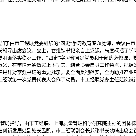
部参加了由市工经联党委组织的“四史”学习教育专题党课，会议
关领导出席会议。会上，管维镛书记亲自上党课，高度概括了学习
要明确落实稳步工作，“四史”学习教育是党员和干部的必修课，
意义，在学懂弄通做实上下功夫，结合协会自身工作特点，把握
三是针对李强书记的重要批示，要全面贯彻落实，全力助推产业
工经联第一次党员代表大会作了动员。市工经联党办主任范岚岚
市场监管局指导，由市工经联、上海质量管理科学研究院主办的团
准创新发展处副处长孟凯，市工经联副会长兼秘书长裴崎出席会