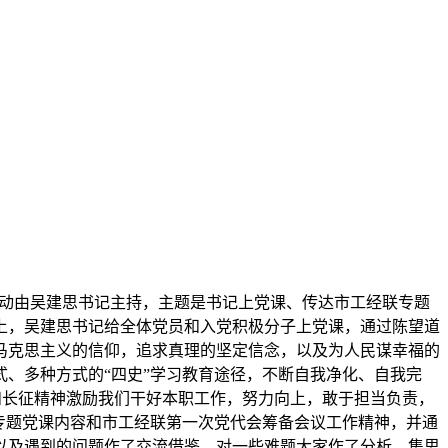
，活动由吴建思书记主持，主题是书记上党课、传达市工经联专题
上，吴建思书记给全体党员和入党积极分子上党课，通过陈望道
马克思主义的信仰，追求真理的坚定信念，以及为人民谋幸福的
、多种方式的“四史”学习教育途径，不断自我净化、自我完
量和长征精神激励我们干好本职工作，努力向上，敢于担当负责，
专题党课内容和市工经联第一次党代会筹备会议工作精神，并通
以及遇到的问题作了交流借鉴，对一些难题大家作了分析，集思