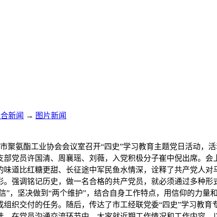
综合新闻
→
图片新闻
部在市聚氨酯工业协会会议室召开“四史”学习教育主题党日活动
支部党员许国清、周襄瑶、刘薇，入党积极分子崔中倪出席。会
的味道比红糖更甜、长征途中军民鱼水情深，诠释了共产党人对
彩。强调铭记历史，做一名合格的共产党员，就必须通过多种形式
自信”，坚决做到“两个维护”，结合自身工作特点，用信仰的力
成组织交付的任务。随后，传达了市工经联党委“四史”学习教育
选。在党员沟通交流环节中，大家就近期工作情况和工作内容，