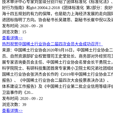
技术审评中心专家刘金琰分别介绍了团体标准化《标准化法》、《团体
好行为指南》和gb/t 20004.2-2018《团体标准化 
海十四五规划的有力的保障，也是助力上海经济发展的走向国
进团标指明了方向。协会秘书长吴建思、副秘书长崔中倪以及近
发布时间:
2020
-
09
-
28
浏览次数：
15
查看详情>>
热烈祝贺中国稀土行业协会二届四次会员大会成功召开！
来源：中国稀土行业协会2020年9月16日，中国稀土行业
员、自然资源部矿业权管理司王史堂处长、商务部对外经贸司
展专家咨询委员会主任、中国稀土行业协会名誉会长干勇院士
科学院院士、有研科技集团首席专家黄小卫院士和兄弟社团组织
国稀土行业协会张洪杰会长作的《2019年中国稀土行业协会
报告》、《中国稀土行业协会二届四次大会投票表决办法》、《
体系建设工作报告》及《中国稀土行业第二批企业信用等级评价
卫监事作的《20...
发布时间:
2020
-
09
-
22
浏览次数：
39
查看详情>>