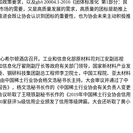
及gb/t 20004.1-2016《团体标准化 第1部分：良
物，既是市场的需要，又是高质量发展的需求，高质量的团标是助推上
推进会既让协会认识到团标的重要性，也为协会未来主动积极推
信中心希尔顿酒店召开。工业和信息化部原材料司刘江安副巡视
和信息化厅翟刚副厅长等政府有关部门领导，国家新材料产业发
委、钢研科技集团副总工程师李卫院士，中国工程院、亚太材料
议由中国稀土行业协会杨文浩秘书长主持。大会审议并通过了中
务报告》，杨文浩秘书长作的《中国稀土行业协会有关负责人变更
议听取了王晓铁副秘书长作的《2019年中国稀土行业协会信用
0家获评3a级信用企业颁发了信用等级牌匾。大会还听取了黄小