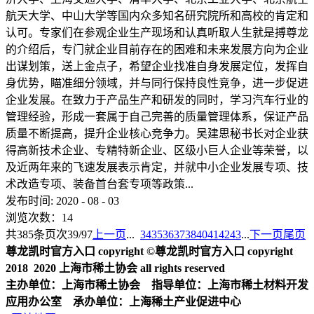
航天大学、中山大学等国内众多知名研究院所和高校的肯定和
认可。专家们在参观企业生产现场和认真听取人生就是搏尊龙
的介绍后，专门就企业目前存在的困难和未来发展方向为企业
出谋划策，送上金点子，希望企业找准自身发展定位，发挥自
身优势，瞄准细分领域，并与同行保持良性竞争，进一步促进
企业发展。在致力于产品生产和研发的同时，学习汽车行业的
管理经验，形成一套属于自己完善的质量管理体系，保证产品
质量不断提高，提升企业核心竞争力。吴建思秘书长对企业获
得高新技术企业、专精特新企业、区级小巨人企业等荣誉，以
及近两年来的飞速发展表示肯定，并就中小企业发展专项、技
术改造专项、装备首台套专项等政策...
发布时间:
2020
-
08
-
03
浏览次数：
14
共
385
条
页次39/97
上一页
...
34
35
36
37
38
40
41
42
43
...
下一页
尾页
尊龙凯时官方入口 copyright ©尊龙凯时官方入口 copyright
2018 2020 上海市稀土协会 all rights reserved
主办单位：上海市稀土协会 指导单位：上海市稀土材料开发
应用办公室 承办单位：上海稀土产业促进中心