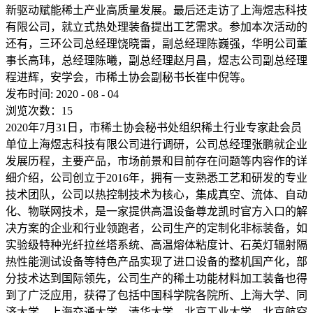
新驱动赋能稀土产业高质量发展。最后还走访了上海煜志科技
有限公司，就立式热处理装备提出工艺需求。参加本次活动的
还有，三环公司总经理饶晓雷，副总经理陈巍强，华明公司董
事长高玮，总经理陈曦，副总经理赵月昌，煜志公司副总经理
程进辉，安学会，市稀土协会副秘书长崔中倪等。
发布时间:
2020
-
08
-
04
浏览次数：
15
2020年7月31日，市稀土协会秘书处组织稀土行业专家赴会员
单位上海煜志科技有限公司进行调研，公司总经理张鹏就企业
发展历程，主要产品，市场前景和目前存在问题等内容作的详
细介绍，公司创立于2016年，拥有一支熟悉工艺和研发的专业
技术团队，公司以热控制技术为核心，集成真空、流体、自动
化、物联网技术，是一家提供高温设备尊龙凯时官方入口的解
决方案的企业和行业领跑者，公司生产的定制化非标装备，如
实验级特种光纤拉丝塔系统、高温熔体粘度计、石英灯辐射隔
热性能测试设备等特色产品实现了进口设备的整机国产化，部
分技术达到国际领先，公司生产的稀土功能材料加工装备也得
到了广泛应用，获得了包括中国科学院各院所、上海大学、同
济大学、上海交通大学、清华大学、北京工业大学、北京航空