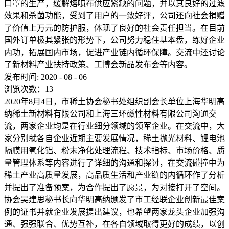
口罩的生产，缓解熔喷布供应紧缺的问题，并以其良好的过滤
效果和杀菌功能，受到了用户的一致好评，公司还向社会捐赠
了价值上万元的防护服，体现了良好的社会责任担当。在目前
国外订单极其紧张的形势下，公司努力稳住基本盘，练好企业
内功，拓展国内市场，促进产业链内循环保障。交流中还讨论
了新材料产业扶持政策、工博会新品发布会等内容。
发布时间:
2020
-
08
-
06
浏览次数：
13
2020年8月4日，市稀土协会秘书处组织副会长单位上海华明高
纳稀土新材料有限公司和上海三环磁性材料有限公司沟通交
流，两家企业均是在行业细分领域的领军企业。在交流中，大
家分别就各自企业近期主要发展情况，稀土抛光材料、锂电池
隔膜用氧化铝、粉末净化处理流程、技术指标、市场价格、质
量管理体系等内容进行了详细的沟通和探讨，在交流碰撞中为
稀土产业高质量发展，高品质生活和产业链的内循环作了分析
并提出了准备预案，为合作提出了愿景，为对接打开了空间。
协会吴建思秘书长向华明高纳颁发了市工经联企业创新最佳案
例的证书并就企业发展提出建议，也希望两家龙头企业加强沟
通、强强联合、优势互补，在各自领域取得更好的成绩，以创