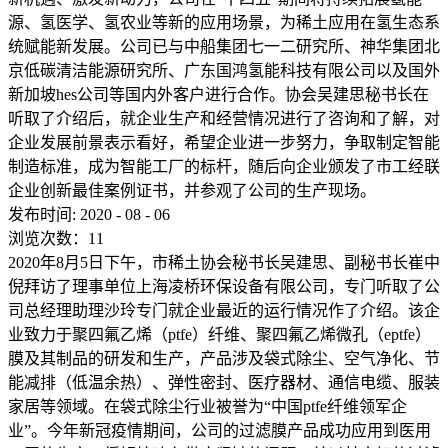
源、氢医学、氢农业等新的应用场景，为稀土应用在氢生态系
统赋能新发展。公司已与中船集团七一二研究所、神华集团北
京低碳清洁能源研究所、广东国鸿氢能科技有限公司以及国外
新加坡hes公司等国内外客户进行合作。协会吴建思秘书长在
听取了介绍后，就企业生产和经营情况进行了咨询和了解，对
企业发展前景表示看好，希望企业进一步努力，争取制定智能
制造标准，成为智能工厂的标杆，随后向企业颁发了市工经联
企业创新最佳案例证书，并参观了公司的生产现场。
发布时间:
2020
-
08
-
06
浏览次数：
11
2020年8月5日下午，市稀土协会秘书长吴建思、副秘书长崔中
倪拜访了理事单位上海凌桥环保设备有限公司，专门听取了公
司总经理助理沙玲专门就企业最近的运行情况作了介绍。该企
业致力于聚四氟乙烯（ptfe）纤维、聚四氟乙烯微孔（eptfe）
膜及其制品的研发和生产，产品涉及袋式除尘、空气净化、节
能减排（低温余热）、弹性密封、医疗器材、通信电缆、服装
家居等领域。在袋式除尘行业被誉为“中国ptfe纤维领军企
业”。今年新冠疫情期间，公司的过滤膜产品成功应用到医用