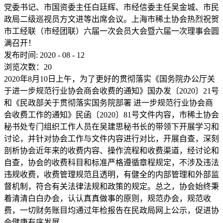
党委书记、市国资委主任白廷辉、市经信委主任吴金城、市民
政局二级巡视员方文进等出席会议。上海市稀土协会热烈祝贺
市工经联（市经团联）六届一次会员大会暨六届一次理事会圆
满召开！
发布时间:
2020
-
08
-
12
浏览次数：
20
2020年8月10日上午，为了更好的贯彻落实《国务院办公厅关
于进一步规范行业协会商会收费的通知》国办发〔2020〕21号
和《民政部关于贯彻落实国务院部署 进一步规范行业协会商
会收费工作的通知》民函〔2020〕81号文件内容，市稀土协会
秘书处专门组织工作人员在吴建思秘书长的带领下开展学习和
讨论，并针对协会工作与文件内容进行对比，开展自查，深刻
剖析协会近年来的收费内容、操作流程和收费渠道，经讨论和
自查，协会的收费科目和标准严格遵循章程规定，不涉及违法
违规收费，收费管理规范且透明，有健全的内部管理和外部监
督机制，符合有关法律法规和政策的规定。总之，协会始终秉
着清清白白办会，认认真真做事的原则，规范办会，规范收
费，一切财务账目均通过年检报告在民政局网上公示，促进协
会健康有序发展。