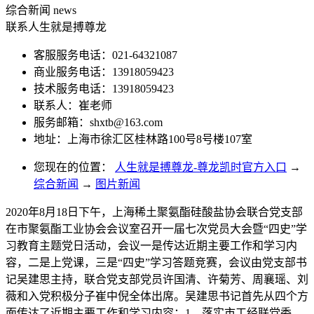
综合新闻
news
联系人生就是搏尊龙
客服服务电话：021-64321087
商业服务电话：13918059423
技术服务电话：13918059423
联系人：崔老师
服务邮箱：
shxtb@163.com
地址：上海市徐汇区桂林路100号8号楼107室
您现在的位置：
人生就是搏尊龙-尊龙凯时官方入口
→
综合新闻
→
图片新闻
2020年8月18日下午，上海稀土聚氨酯硅酸盐协会联合党支部
在市聚氨酯工业协会会议室召开一届七次党员大会暨“四史”学
习教育主题党日活动，会议一是传达近期主要工作和学习内
容，二是上党课，三是“四史”学习答题竞赛，会议由党支部书
记吴建思主持，联合党支部党员许国清、许菊芳、周襄瑶、刘
薇和入党积极分子崔中倪全体出席。吴建思书记首先从四个方
面传达了近期主要工作和学习内容：1、落实市工经联党委