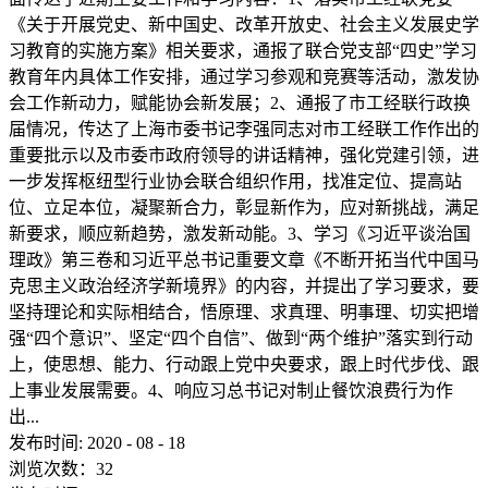
《关于开展党史、新中国史、改革开放史、社会主义发展史学
习教育的实施方案》相关要求，通报了联合党支部“四史”学习
教育年内具体工作安排，通过学习参观和竞赛等活动，激发协
会工作新动力，赋能协会新发展；2、通报了市工经联行政换
届情况，传达了上海市委书记李强同志对市工经联工作作出的
重要批示以及市委市政府领导的讲话精神，强化党建引领，进
一步发挥枢纽型行业协会联合组织作用，找准定位、提高站
位、立足本位，凝聚新合力，彰显新作为，应对新挑战，满足
新要求，顺应新趋势，激发新动能。3、学习《习近平谈治国
理政》第三卷和习近平总书记重要文章《不断开拓当代中国马
克思主义政治经济学新境界》的内容，并提出了学习要求，要
坚持理论和实际相结合，悟原理、求真理、明事理、切实把增
强“四个意识”、坚定“四个自信”、做到“两个维护”落实到行动
上，使思想、能力、行动跟上党中央要求，跟上时代步伐、跟
上事业发展需要。4、响应习总书记对制止餐饮浪费行为作
出...
发布时间:
2020
-
08
-
18
浏览次数：
32