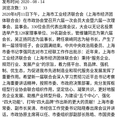
发布时间:
2020
-
08
-
14
浏览次数：
33
2020年8月11日下午，上海市工业经济联合会（上海市经济团
体联合会）在市政协会堂召开六届一次会员大会暨六届一次理
事会、监事会。330位会员代表出席会议，大会以无记名投票
选举产生128家理事单位、39名副会长，管维镛同志为第六届
会长，吴正扬同志为监事长，聘任裴崎同志为秘书长，产生了
新一届领导班子，会议圆满结束。中共中央政治局委员、上海
市委书记李强同志对市工经联工作作出批示：近年来，上海市
工业经济联合会（上海市经济团体联合会）秉持“服务企业、
规范行业、发展产业”的宗旨，着力搭平台、育品牌、强机
制、优生态，为促进我市先进制造业和现代服务业发展发挥了
重要作用。希望新一届联合会深入学习贯彻习近平总书记考察
上海重要讲话精神，按照市委、市政府决策部署，充分发挥枢
纽型行业协会联合组织作用，坚定信心、凝聚共识，更好地服
务企业发展、助推产业转型升级，为建设“五个中心”、强化
“四大功能”、打响“四大品牌”作出新的更大的贡献！上海市委
常委、副市长吴清、市经信工作党委书记陆晓春出席会议并讲
话，市政协原主席蒋以任、市委组织部副部长陈皓、市国资委