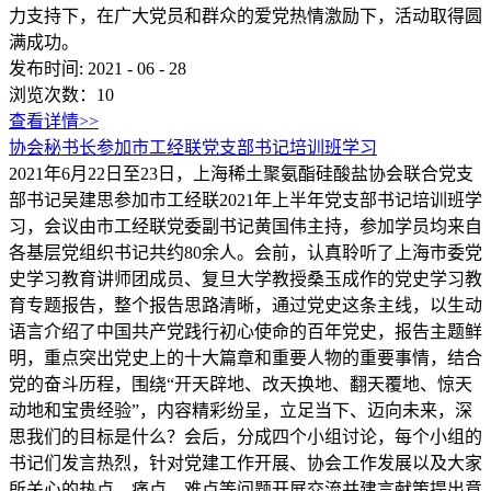
力支持下，在广大党员和群众的爱党热情激励下，活动取得圆
满成功。
发布时间:
2021
-
06
-
28
浏览次数：
10
查看详情>>
协会秘书长参加市工经联党支部书记培训班学习
2021年6月22日至23日，上海稀土聚氨酯硅酸盐协会联合党支
部书记吴建思参加市工经联2021年上半年党支部书记培训班学
习，会议由市工经联党委副书记黄国伟主持，参加学员均来自
各基层党组织书记共约80余人。会前，认真聆听了上海市委党
史学习教育讲师团成员、复旦大学教授桑玉成作的党史学习教
育专题报告，整个报告思路清晰，通过党史这条主线，以生动
语言介绍了中国共产党践行初心使命的百年党史，报告主题鲜
明，重点突出党史上的十大篇章和重要人物的重要事情，结合
党的奋斗历程，围绕“开天辟地、改天换地、翻天覆地、惊天
动地和宝贵经验”，内容精彩纷呈，立足当下、迈向未来，深
思我们的目标是什么？会后，分成四个小组讨论，每个小组的
书记们发言热烈，针对党建工作开展、协会工作发展以及大家
所关心的热点、痛点、难点等问题开展交流并建言献策提出意