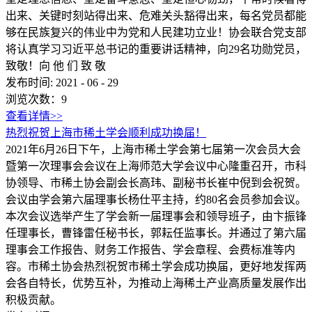
出来、关键时刻站得出来、危难关头豁得出来，每名党员都能
够在民族复兴的伟业中为党和人民建功立业！协会联合党支部
将认真学习习近平总书记的重要讲话精神，向29名功勋党员，
致敬！向 他 们 致 敬
发布时间:
2021
-
06
-
29
浏览次数：
9
查看详情>>
热烈祝贺上海市稀土学会顺利成功换届！
2021年6月26日下午，上海市稀土学会第七届第一次会员大会
暨第一次理事会会议在上海师范大学会议中心隆重召开，市科
协领导、市稀土协会副会长高玮、副秘书长崔中倪到会祝贺。
会议由学会第六届理事长杨仕平主持，约80名会员参加会议。
本次会议选举产生了学会新一届理事会和领导班子，由卞振锋
任理事长，曹锋雷任秘书长，郭耘任监事长。并通过了第六届
理事会工作报告、财务工作报告、学会章程、会费标准等内
容。市稀土协会热烈祝贺市稀土学会成功换届，更好地发挥两
会各自特长，优势互补，为推动上海稀土产业高质量发展作出
积极贡献。