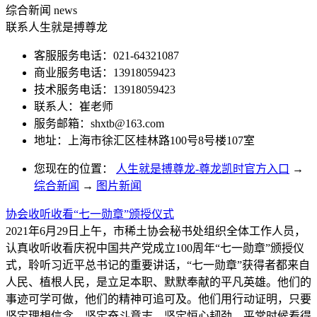
综合新闻
news
联系人生就是搏尊龙
客服服务电话：021-64321087
商业服务电话：13918059423
技术服务电话：13918059423
联系人：崔老师
服务邮箱：
shxtb@163.com
地址：上海市徐汇区桂林路100号8号楼107室
您现在的位置：
人生就是搏尊龙-尊龙凯时官方入口
→
综合新闻
→
图片新闻
协会收听收看“七一勋章”颁授仪式
2021年6月29日上午，市稀土协会秘书处组织全体工作人员，
认真收听收看庆祝中国共产党成立100周年“七一勋章”颁授仪
式，聆听习近平总书记的重要讲话，“七一勋章”获得者都来自
人民、植根人民，是立足本职、默默奉献的平凡英雄。他们的
事迹可学可做，他们的精神可追可及。他们用行动证明，只要
坚定理想信念、坚定奋斗意志、坚定恒心韧劲，平常时候看得