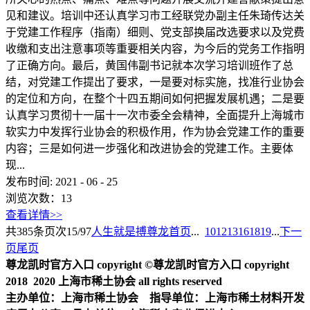
见和建议。培训中还认真学习市工经联党办副主任朱琦传达关
于党建工作程序（指南）细则、党支部换届改选要求以及党费
收缴和支出注意事项等重要相关内容，为今后的党务工作指明
了正确方向。最后，黄国伟副书记就本次学习培训班作了总
结，对党建工作提出了要求，一是要对标实施，找准行业协会
的定位和方向，在整个十四五期间如何把握发展机遇；二是要
认真学习贯彻十一届十一次市委全会精神，全面提升上海城市
软实力中发挥行业协会的积极作用，作为协会党建工作的重要
内容；三是如何进一步强化和改进协会的党建工作。主要体
现...
发布时间:
2021
-
06
-
25
浏览次数：
13
查看详情>>
共
385
条
页次15/97
人生就是搏尊龙首页
...
10
12
13
16
18
19
...
下一
页
尾页
尊龙凯时官方入口 copyright ©尊龙凯时官方入口 copyright
2018 2020 上海市稀土协会 all rights reserved
主办单位：上海市稀土协会 指导单位：上海市稀土材料开发