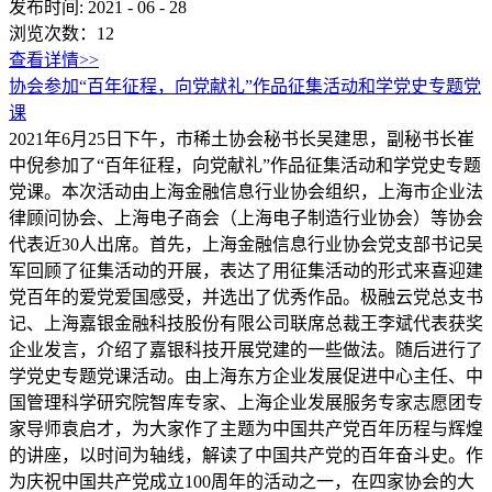
发布时间:
2021
-
06
-
28
浏览次数：
12
查看详情>>
协会参加“百年征程，向党献礼”作品征集活动和学党史专题党
课
2021年6月25日下午，市稀土协会秘书长吴建思，副秘书长崔
中倪参加了“百年征程，向党献礼”作品征集活动和学党史专题
党课。本次活动由上海金融信息行业协会组织，上海市企业法
律顾问协会、上海电子商会（上海电子制造行业协会）等协会
代表近30人出席。首先，上海金融信息行业协会党支部书记吴
军回顾了征集活动的开展，表达了用征集活动的形式来喜迎建
党百年的爱党爱国感受，并选出了优秀作品。极融云党总支书
记、上海嘉银金融科技股份有限公司联席总裁王李斌代表获奖
企业发言，介绍了嘉银科技开展党建的一些做法。随后进行了
学党史专题党课活动。由上海东方企业发展促进中心主任、中
国管理科学研究院智库专家、上海企业发展服务专家志愿团专
家导师袁启才，为大家作了主题为中国共产党百年历程与辉煌
的讲座，以时间为轴线，解读了中国共产党的百年奋斗史。作
为庆祝中国共产党成立100周年的活动之一，在四家协会的大