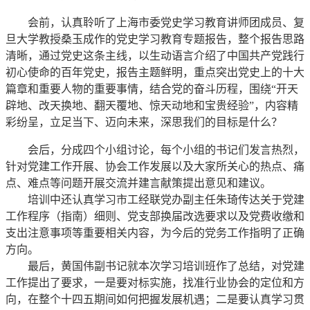
会前，认真聆听了上海市委党史学习教育讲师团成员、复
旦大学教授桑玉成作的党史学习教育专题报告，整个报告思路
清晰，通过党史这条主线，以生动语言介绍了中国共产党践行
初心使命的百年党史，报告主题鲜明，重点突出党史上的十大
篇章和重要人物的重要事情，结合党的奋斗历程，围绕“开天
辟地、改天换地、翻天覆地、惊天动地和宝贵经验”，内容精
彩纷呈，立足当下、迈向未来，深思我们的目标是什么？
会后，分成四个小组讨论，每个小组的书记们发言热烈，
针对党建工作开展、协会工作发展以及大家所关心的热点、痛
点、难点等问题开展交流并建言献策提出意见和建议。
培训中还认真学习市工经联党办副主任朱琦传达关于党建
工作程序（指南）细则、党支部换届改选要求以及党费收缴和
支出注意事项等重要相关内容，为今后的党务工作指明了正确
方向。
最后，黄国伟副书记就本次学习培训班作了总结，对党建
工作提出了要求，一是要对标实施，找准行业协会的定位和方
向，在整个十四五期间如何把握发展机遇；二是要认真学习贯